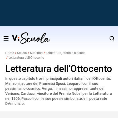
Salta
al
Home
Scuola
Superiori
Letteratura, storia e filosofia
contenuto
Letteratura dell'Ottocento
v
Letteratura dell'Ottocento
i
In questo capitolo trovi i principali autori italiani dell'Ottocento:
Manzoni, autore dei Promessi Sposi, Leopardi con il suo
pessimismo cosmico, Verga, il massimo rappresentante del
Verismo, Carducci, vincitore del Premio Nobel per la Letteratura
nel 1906, Pascoli con le sue poesie simboliste, e il poeta vate
D'Annunzio.