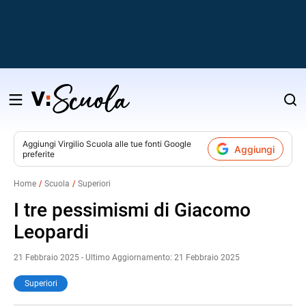
Salta
al
contenuto
Aggiungi
Virgilio Scuola
alle tue fonti Google
Aggiungi
preferite
v
Home
Scuola
Superiori
i
I tre pessimismi di Giacomo
Leopardi
21 Febbraio 2025 - Ultimo Aggiornamento: 21 Febbraio 2025
Superiori