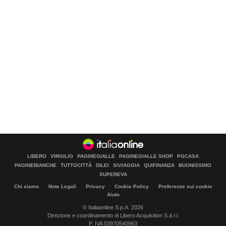
LIBERO
VIRGILIO
PAGINEGIALLE
PAGINEGIALLE SHOP
PGCASA
PAGINEBIANCHE
TUTTOCITTÀ
DILEI
SIVIAGGIA
QUIFINANZA
BUONISSIMO
SUPEREVA
Chi siamo
Note Legali
Privacy
Cookie Policy
Preferenze sui cookie
Aiuto
© Italiaonline S.p.A. 2026
Direzione e coordinamento di Libero Acquisition S.á r.l.
P. IVA 03970540963