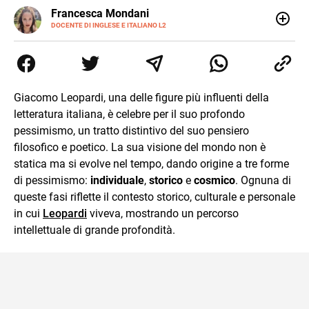
LINKEDIN
Francesca Mondani
INSTAGRAM
DOCENTE DI INGLESE E ITALIANO L2
Specializzata in pedagogia e didattica dell’italiano e
dell’inglese, insegno ad adolescenti e adulti nella scuola
secondaria di secondo grado. Mi occupo inoltre di
traduzioni, SEO Onsite e contenuti per il web. Amo i saggi
storici, la cucina e la mia Honda CBF500. Non ho il dono
Giacomo Leopardi, una delle figure più influenti della
della sintesi.
letteratura italiana, è celebre per il suo profondo
pessimismo, un tratto distintivo del suo pensiero
filosofico e poetico. La sua visione del mondo non è
statica ma si evolve nel tempo, dando origine a tre forme
di pessimismo:
individuale
,
storico
e
cosmico
. Ognuna di
queste fasi riflette il contesto storico, culturale e personale
in cui
Leopardi
viveva, mostrando un percorso
intellettuale di grande profondità.