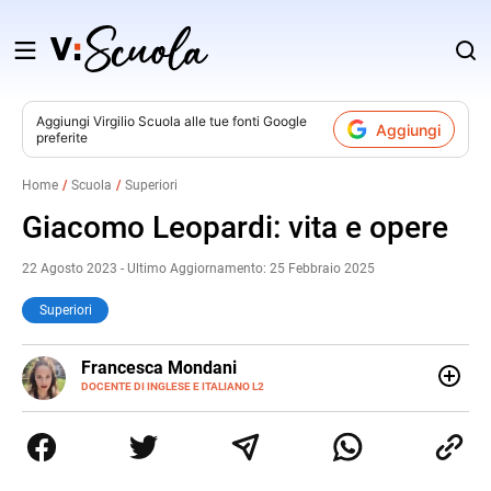
Salta
al
contenuto
Aggiungi
Virgilio Scuola
alle tue fonti Google
Aggiungi
preferite
v
Home
Scuola
Superiori
i
Giacomo Leopardi: vita e opere
22 Agosto 2023 - Ultimo Aggiornamento: 25 Febbraio 2025
Superiori
LINKEDIN
Francesca Mondani
INSTAGRAM
DOCENTE DI INGLESE E ITALIANO L2
Specializzata in pedagogia e didattica dell’italiano e
dell’inglese, insegno ad adolescenti e adulti nella scuola
secondaria di secondo grado. Mi occupo inoltre di
traduzioni, SEO Onsite e contenuti per il web. Amo i saggi
storici, la cucina e la mia Honda CBF500. Non ho il dono