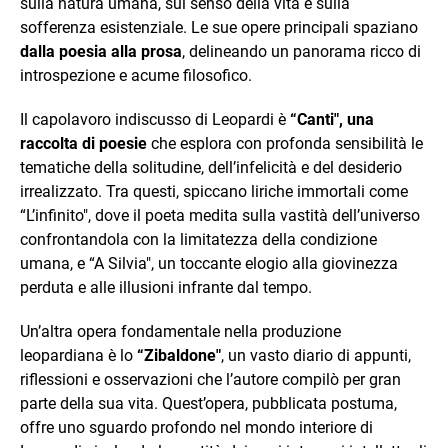
sulla natura umana, sul senso della vita e sulla
sofferenza esistenziale. Le sue opere principali spaziano
dalla poesia alla prosa
, delineando un panorama ricco di
introspezione e acume filosofico.
Il capolavoro indiscusso di Leopardi è
“Canti", una
raccolta di poesie
che esplora con profonda sensibilità le
tematiche della solitudine, dell’infelicità e del desiderio
irrealizzato. Tra questi, spiccano liriche immortali come
“L’infinito", dove il poeta medita sulla vastità dell’universo
confrontandola con la limitatezza della condizione
umana, e “A Silvia", un toccante elogio alla giovinezza
perduta e alle illusioni infrante dal tempo.
Un’altra opera fondamentale nella produzione
leopardiana è lo
“Zibaldone"
, un vasto diario di appunti,
riflessioni e osservazioni che l’autore compilò per gran
parte della sua vita. Quest’opera, pubblicata postuma,
offre uno sguardo profondo nel mondo interiore di