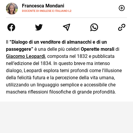
LINKEDIN
Francesca Mondani
INSTAGRAM
DOCENTE DI INGLESE E ITALIANO L2
Specializzata in pedagogia e didattica dell’italiano e
dell’inglese, insegno ad adolescenti e adulti nella scuola
secondaria di secondo grado. Mi occupo inoltre di
traduzioni, SEO Onsite e contenuti per il web. Amo i saggi
storici, la cucina e la mia Honda CBF500. Non ho il dono
Il
“Dialogo di un venditore di almanacchi e di un
della sintesi.
passeggere”
è una delle più celebri
Operette morali
di
Giacomo Leopardi
, composta nel 1832 e pubblicata
nell’edizione del 1834. In questo breve ma intenso
dialogo, Leopardi esplora temi profondi come l’illusione
della felicità futura e la percezione della vita umana,
utilizzando un linguaggio semplice e accessibile che
maschera riflessioni filosofiche di grande profondità.