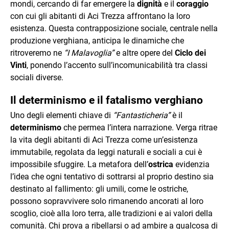
mondi, cercando di far emergere la
dignità
e il
coraggio
con cui gli abitanti di Aci Trezza affrontano la loro
esistenza. Questa contrapposizione sociale, centrale nella
produzione verghiana, anticipa le dinamiche che
ritroveremo ne
“I Malavoglia”
e altre opere del
Ciclo dei
Vinti
, ponendo l’accento sull’incomunicabilità tra classi
sociali diverse.
Il determinismo e il fatalismo verghiano
Uno degli elementi chiave di
“Fantasticheria”
è il
determinismo
che permea l’intera narrazione. Verga ritrae
la vita degli abitanti di Aci Trezza come un’esistenza
immutabile, regolata da leggi naturali e sociali a cui è
impossibile sfuggire. La metafora dell’
ostrica
evidenzia
l’idea che ogni tentativo di sottrarsi al proprio destino sia
destinato al fallimento: gli umili, come le ostriche,
possono sopravvivere solo rimanendo ancorati al loro
scoglio, cioè alla loro terra, alle tradizioni e ai valori della
comunità. Chi prova a ribellarsi o ad ambire a qualcosa di