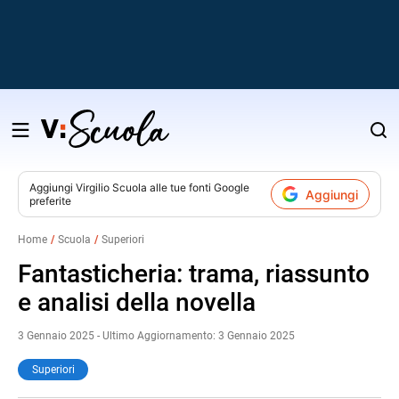
Salta
al
contenuto
Aggiungi
Virgilio Scuola
alle tue fonti Google
Aggiungi
preferite
v
Home
Scuola
Superiori
i
Fantasticheria: trama, riassunto
e analisi della novella
3 Gennaio 2025 - Ultimo Aggiornamento: 3 Gennaio 2025
Superiori