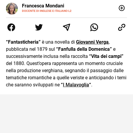
LINKEDIN
Francesca Mondani
INSTAGRAM
DOCENTE DI INGLESE E ITALIANO L2
Specializzata in pedagogia e didattica dell’italiano e
dell’inglese, insegno ad adolescenti e adulti nella scuola
secondaria di secondo grado. Mi occupo inoltre di
traduzioni, SEO Onsite e contenuti per il web. Amo i saggi
storici, la cucina e la mia Honda CBF500. Non ho il dono
“Fantasticheria”
è una novella di
Giovanni Verga
,
della sintesi.
pubblicata nel 1879 sul
“Fanfulla della Domenica”
e
successivamente inclusa nella raccolta
“Vita dei campi”
del 1880. Quest’opera rappresenta un momento cruciale
nella produzione verghiana, segnando il passaggio dalle
tematiche romantiche a quelle veriste e anticipando i temi
che saranno sviluppati ne
“
I Malavoglia
“
.