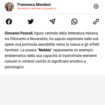
LINKEDIN
Francesca Mondani
INSTAGRAM
DOCENTE DI INGLESE E ITALIANO L2
Specializzata in pedagogia e didattica dell’italiano e
dell’inglese, insegno ad adolescenti e adulti nella scuola
secondaria di secondo grado. Mi occupo inoltre di
traduzioni, SEO Onsite e contenuti per il web. Amo i saggi
storici, la cucina e la mia Honda CBF500. Non ho il dono
Giovanni Pascoli
, figura centrale della letteratura italiana
della sintesi.
tra Ottocento e Novecento, ha saputo esprimere nelle sue
opere una profonda sensibilità verso la natura e gli affetti
familiari. La poesia “
Nebbia
” rappresenta un esempio
emblematico della sua capacità di trasformare elementi
naturali in simboli carichi di significato emotivo e
psicologico.