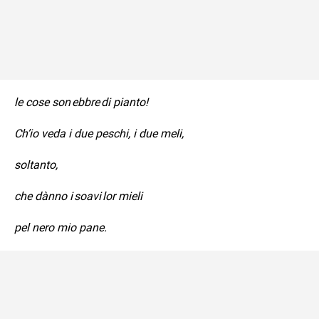
le cose son ebbre di pianto!
Ch’io veda i due peschi, i due meli,
soltanto,
che dànno i soavi lor mieli
pel nero mio pane.