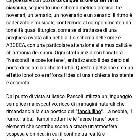
La poesia è composta da
cinque strofe di sei versi
ciascuna
, seguendo uno schema metrico preciso: tre
novenari, un ternario, un novenario e un senario. Il ritmo è
cadenzato e musicale, conferendo al componimento una
tonalità quasi liturgica, come se si trattasse di una
preghiera rivolta alla nebbia. Lo schema delle rime è
ABCBCA, con una particolare attenzione alla musicalità e
all’armonia dei suoni. Ogni strofa inizia con l’anafora
“Nascondi le cose lontane”, enfatizzando il desiderio del
poeta di celare ciò che lo turba. Questa ripetizione crea un
effetto ipnotico e rafforza l’idea di una richiesta insistente
e accorata.
Dal punto di vista stilistico, Pascoli utilizza un linguaggio
semplice ma evocativo, ricco di immagini naturali che
rimandano alla sua poetica del “
fanciullino
“. La nebbia, il
fumo, l’alba, i lampi notturni e le “aeree frane” sono
elementi che contribuiscono a creare un’atmosfera
sospesa e onirica, in cui il confine tra realtà e