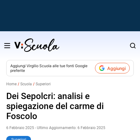
Salta
al
contenuto
Aggiungi
Virgilio Scuola
alle tue fonti Google
Aggiungi
preferite
v
Home
Scuola
Superiori
i
Dei Sepolcri: analisi e
spiegazione del carme di
Foscolo
6 Febbraio 2025 - Ultimo Aggiornamento: 6 Febbraio 2025
Superiori