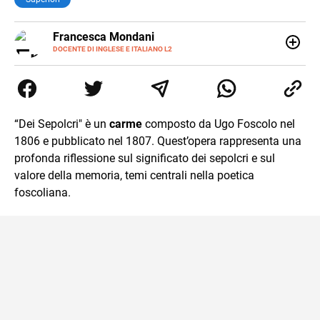
LINKEDIN
Francesca Mondani
INSTAGRAM
DOCENTE DI INGLESE E ITALIANO L2
Specializzata in pedagogia e didattica dell’italiano e
dell’inglese, insegno ad adolescenti e adulti nella scuola
secondaria di secondo grado. Mi occupo inoltre di
traduzioni, SEO Onsite e contenuti per il web. Amo i saggi
storici, la cucina e la mia Honda CBF500. Non ho il dono
“Dei Sepolcri" è un
carme
composto da Ugo Foscolo nel
della sintesi.
1806 e pubblicato nel 1807. Quest’opera rappresenta una
profonda riflessione sul significato dei sepolcri e sul
valore della memoria, temi centrali nella poetica
foscoliana.