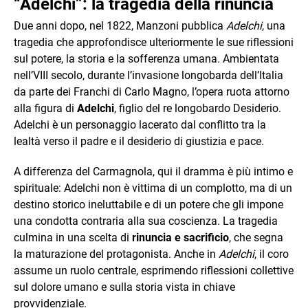
“Adelchi”: la tragedia della rinuncia
Due anni dopo, nel 1822, Manzoni pubblica
Adelchi
, una
tragedia che approfondisce ulteriormente le sue riflessioni
sul potere, la storia e la sofferenza umana. Ambientata
nell’VIII secolo, durante l’invasione longobarda dell’Italia
da parte dei Franchi di Carlo Magno, l’opera ruota attorno
alla figura di
Adelchi
, figlio del re longobardo Desiderio.
Adelchi è un personaggio lacerato dal conflitto tra la
lealtà verso il padre e il desiderio di giustizia e pace.
A differenza del Carmagnola, qui il dramma è più intimo e
spirituale: Adelchi non è vittima di un complotto, ma di un
destino storico ineluttabile e di un potere che gli impone
una condotta contraria alla sua coscienza. La tragedia
culmina in una scelta di
rinuncia e sacrificio
, che segna
la maturazione del protagonista. Anche in
Adelchi
, il coro
assume un ruolo centrale, esprimendo riflessioni collettive
sul dolore umano e sulla storia vista in chiave
provvidenziale.