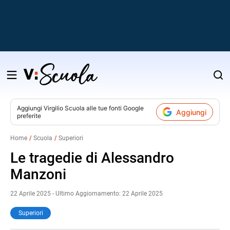
Salta
al
contenuto
Aggiungi
Virgilio Scuola
alle tue fonti Google
Aggiungi
preferite
v
Home
Scuola
Superiori
i
Le tragedie di Alessandro
Manzoni
22 Aprile 2025 - Ultimo Aggiornamento: 22 Aprile 2025
Superiori