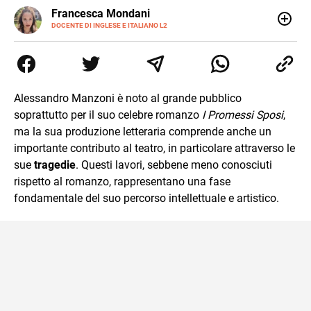
LINKEDIN
Francesca Mondani
INSTAGRAM
DOCENTE DI INGLESE E ITALIANO L2
Specializzata in pedagogia e didattica dell’italiano e
dell’inglese, insegno ad adolescenti e adulti nella scuola
secondaria di secondo grado. Mi occupo inoltre di
traduzioni, SEO Onsite e contenuti per il web. Amo i saggi
storici, la cucina e la mia Honda CBF500. Non ho il dono
Alessandro Manzoni è noto al grande pubblico
della sintesi.
soprattutto per il suo celebre romanzo
I Promessi Sposi
,
ma la sua produzione letteraria comprende anche un
importante contributo al teatro, in particolare attraverso le
sue
tragedie
. Questi lavori, sebbene meno conosciuti
rispetto al romanzo, rappresentano una fase
fondamentale del suo percorso intellettuale e artistico.