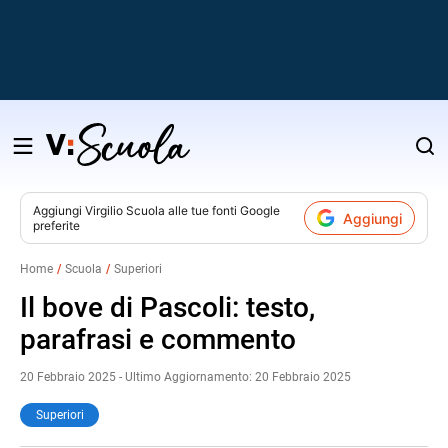
Salta
al
contenuto
Aggiungi
Virgilio Scuola
alle tue fonti Google
Aggiungi
preferite
v
Home
Scuola
Superiori
i
Il bove di Pascoli: testo,
parafrasi e commento
20 Febbraio 2025 - Ultimo Aggiornamento: 20 Febbraio 2025
Superiori