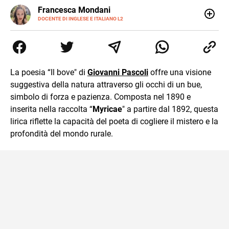
LINKEDIN
Francesca Mondani
INSTAGRAM
DOCENTE DI INGLESE E ITALIANO L2
Specializzata in pedagogia e didattica dell’italiano e
dell’inglese, insegno ad adolescenti e adulti nella scuola
secondaria di secondo grado. Mi occupo inoltre di
traduzioni, SEO Onsite e contenuti per il web. Amo i saggi
storici, la cucina e la mia Honda CBF500. Non ho il dono
La poesia “Il bove" di
Giovanni Pascoli
offre una visione
della sintesi.
suggestiva della natura attraverso gli occhi di un bue,
simbolo di forza e pazienza. Composta nel 1890 e
inserita nella raccolta “
Myricae
" a partire dal 1892, questa
lirica riflette la capacità del poeta di cogliere il mistero e la
profondità del mondo rurale.