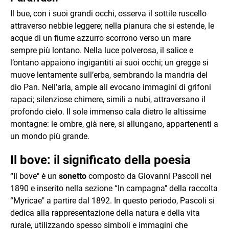
Il bue, con i suoi grandi occhi, osserva il sottile ruscello
attraverso nebbie leggere; nella pianura che si estende, le
acque di un fiume azzurro scorrono verso un mare
sempre più lontano. Nella luce polverosa, il salice e
l’ontano appaiono ingigantiti ai suoi occhi; un gregge si
muove lentamente sull’erba, sembrando la mandria del
dio Pan. Nell’aria, ampie ali evocano immagini di grifoni
rapaci; silenziose chimere, simili a nubi, attraversano il
profondo cielo. Il sole immenso cala dietro le altissime
montagne: le ombre, già nere, si allungano, appartenenti a
un mondo più grande.
Il bove: il significato della poesia
“Il bove" è un
sonetto
composto da Giovanni Pascoli nel
1890 e inserito nella sezione “In campagna" della raccolta
“Myricae" a partire dal 1892. In questo periodo, Pascoli si
dedica alla rappresentazione della natura e della vita
rurale, utilizzando spesso simboli e immagini che