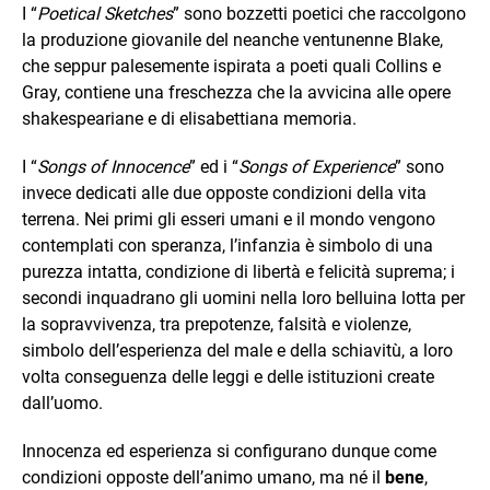
I “
Poetical Sketches
” sono bozzetti poetici che raccolgono
la produzione giovanile del neanche ventunenne Blake,
che seppur palesemente ispirata a poeti quali Collins e
Gray, contiene una freschezza che la avvicina alle opere
shakespeariane e di elisabettiana memoria.
I “
Songs of Innocence
” ed i “
Songs of Experience
” sono
invece dedicati alle due opposte condizioni della vita
terrena. Nei primi gli esseri umani e il mondo vengono
contemplati con speranza, l’infanzia è simbolo di una
purezza intatta, condizione di libertà e felicità suprema; i
secondi inquadrano gli uomini nella loro belluina lotta per
la sopravvivenza, tra prepotenze, falsità e violenze,
simbolo dell’esperienza del male e della schiavitù, a loro
volta conseguenza delle leggi e delle istituzioni create
dall’uomo.
Innocenza ed esperienza si configurano dunque come
condizioni opposte dell’animo umano, ma né il
bene
,