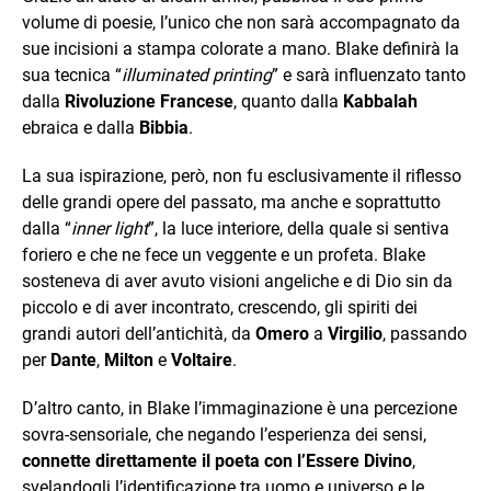
volume di poesie, l’unico che non sarà accompagnato da
sue incisioni a stampa colorate a mano. Blake definirà la
sua tecnica “
illuminated printing
” e sarà influenzato tanto
dalla
Rivoluzione Francese
, quanto dalla
Kabbalah
ebraica e dalla
Bibbia
.
La sua ispirazione, però, non fu esclusivamente il riflesso
delle grandi opere del passato, ma anche e soprattutto
dalla “
inner light
”, la luce interiore, della quale si sentiva
foriero e che ne fece un veggente e un profeta. Blake
sosteneva di aver avuto visioni angeliche e di Dio sin da
piccolo e di aver incontrato, crescendo, gli spiriti dei
grandi autori dell’antichità, da
Omero
a
Virgilio
, passando
per
Dante
,
Milton
e
Voltaire
.
D’altro canto, in Blake l’immaginazione è una percezione
sovra-sensoriale, che negando l’esperienza dei sensi,
connette direttamente il poeta con l’Essere Divino
,
svelandogli l’identificazione tra uomo e universo e le