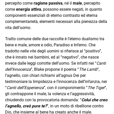
percepito come
ragione passiva
, né il
male
, percepito
come
energia attiva
, possono essere negati, in quanto
componenti essenziali di eterno contrasto ed eterna
complementarietà, elementi necessari alla pienezza della
vita dell’uomo.
Tratto comune delle due raccolte è l’eterno dualismo tra
bene e male, amore e odio, Paradiso e Inferno. Che
tradotto nelle vite degli uomini si riferisce al “positivo”,
che è innato nei bambini, ed al “negativo”, che nasce
invece dalle leggi corrotte dell’uomo. Se infatti nei “
Canti
dell’Innocenza
”, Blake propone il poema “
The Lamb
”,
l’agnello, con chiari richiami all’agnus Dei per
testimoniare la limpidezza e l’innocenza dell’infanzia, nei
“
Canti dell’Esperienza
”, con il componimento “
The Tiger
”,
gli contrappone il male, la volenza e l’aggressività,
chiudendo con la provocatoria domanda: “
Colui che creo
l’agnello, creò pure te?
”, in un moto di ribellione contro
Dio, che insieme al bene ha creato anche il male.