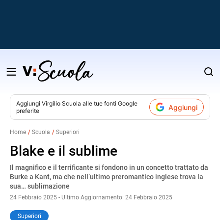
Salta
al
contenuto
Aggiungi
Virgilio Scuola
alle tue fonti Google
Aggiungi
preferite
v
Home
Scuola
Superiori
i
Blake e il sublime
Il magnifico e il terrificante si fondono in un concetto trattato da
Burke a Kant, ma che nell’ultimo preromantico inglese trova la
sua… sublimazione
24 Febbraio 2025 - Ultimo Aggiornamento: 24 Febbraio 2025
Superiori