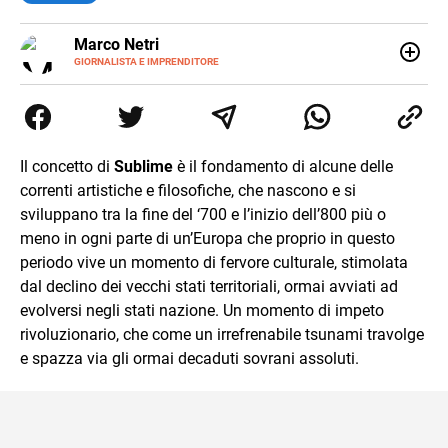
E-
Marco Netri
MAIL
GIORNALISTA E IMPRENDITORE
Ho iniziato a scrivere da giovanissimo e ne ho fatto il mio
lavoro. Dopo la laurea in Scienze Politiche e il Master in
Giornalismo conseguiti alla Luiss, ho associato la
passione per la scrittura a quello per lo studio
dedicandomi per anni al lavoro di ricercatore. Oggi sono
Il concetto di
Sublime
è il fondamento di alcune delle
imprenditore di me stesso.
correnti artistiche e filosofiche, che nascono e si
sviluppano tra la fine del ‘700 e l’inizio dell’800 più o
meno in ogni parte di un’Europa che proprio in questo
periodo vive un momento di fervore culturale, stimolata
dal declino dei vecchi stati territoriali, ormai avviati ad
evolversi negli stati nazione. Un momento di impeto
rivoluzionario, che come un irrefrenabile tsunami travolge
e spazza via gli ormai decaduti sovrani assoluti.