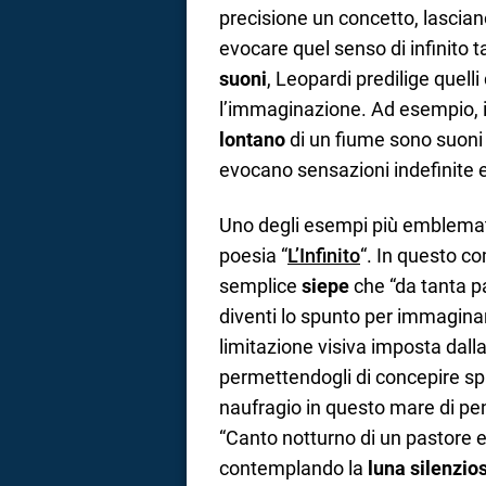
precisione un concetto, lascia
evocare quel senso di infinito t
suoni
, Leopardi predilige quell
l’immaginazione. Ad esempio, 
lontano
di un fiume sono suoni 
evocano sensazioni indefinite 
Uno degli esempi più emblematic
poesia “
L’Infinito
“. In questo 
semplice
siepe
che “da tanta pa
diventi lo spunto per immaginare
limitazione visiva imposta dall
permettendogli di concepire spaz
naufragio in questo mare di pens
“Canto notturno di un pastore err
contemplando la
luna silenzio