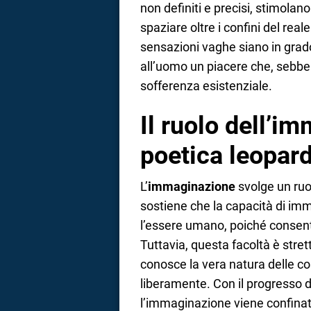
non definiti e precisi, stimolano 
spaziare oltre i confini del real
sensazioni vaghe siano in grado
all’uomo un piacere che, sebbe
sofferenza esistenziale.
Il ruolo dell’i
poetica leopar
L’
immaginazione
svolge un ruol
sostiene che la capacità di imma
l’essere umano, poiché consente 
Tuttavia, questa facoltà è stret
conosce la vera natura delle c
liberamente. Con il progresso 
l’immaginazione viene confinata