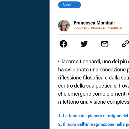
Superiori
LINKEDIN
Francesca Mondani
INSTAGRAM
DOCENTE DI INGLESE E ITALIANO L2
Specializzata in pedagogia e did
adulti nella scuola secondaria 
Onsite e contenuti per il web. 
il dono della sintesi.
Giacomo Leopardi, uno dei più gr
ha sviluppato una concezione 
riflessione filosofica e dalla s
centro della sua poetica si trova 
che emergono come elementi ch
riflettono una visione complessa
i
La teoria del piacere e l'origine del
Il ruolo dell'immaginazione nella 
tografico