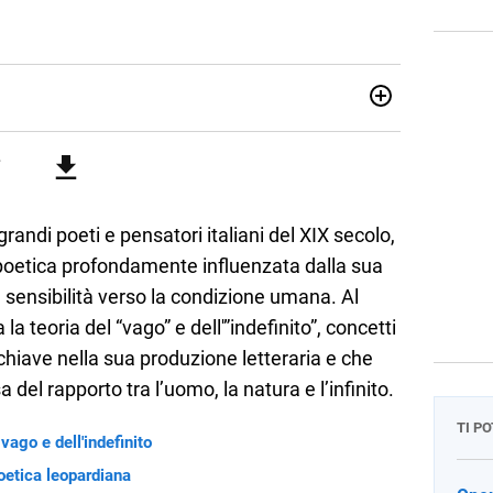
attica dell’italiano e dell’inglese, insegno ad adolescenti e
di secondo grado. Mi occupo inoltre di traduzioni, SEO
Amo i saggi storici, la cucina e la mia Honda CBF500. Non ho
andi poeti e pensatori italiani del XIX secolo,
poetica profondamente influenzata dalla sua
ua sensibilità verso la condizione umana. Al
la teoria del “vago” e dell'”indefinito”, concetti
iave nella sua produzione letteraria e che
 del rapporto tra l’uomo, la natura e l’infinito.
TI P
 vago e dell'indefinito
poetica leopardiana