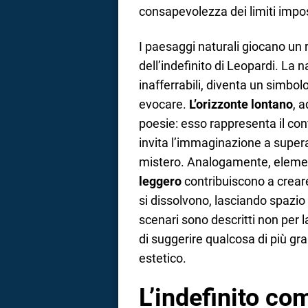
consapevolezza dei limiti impost
I paesaggi naturali giocano un 
dell’indefinito di Leopardi. La n
inafferrabili, diventa un simbolo
evocare.
L’orizzonte lontano
, 
poesie: esso rappresenta il confin
invita l’immaginazione a superar
mistero. Analogamente, eleme
leggero
contribuiscono a creare
si dissolvono, lasciando spazio
scenari sono descritti non per la
di suggerire qualcosa di più gra
estetico.
L’indefinito co