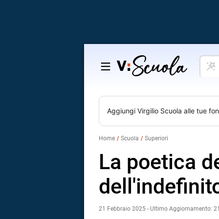
Cosa
Salta
vuoi
al
impar
contenuto
Aggiungi
Virgilio Scuola
alle tue fon
Home
Scuola
Superiori
La poetica d
dell'indefini
21 Febbraio 2025 - Ultimo Aggiornamento: 2