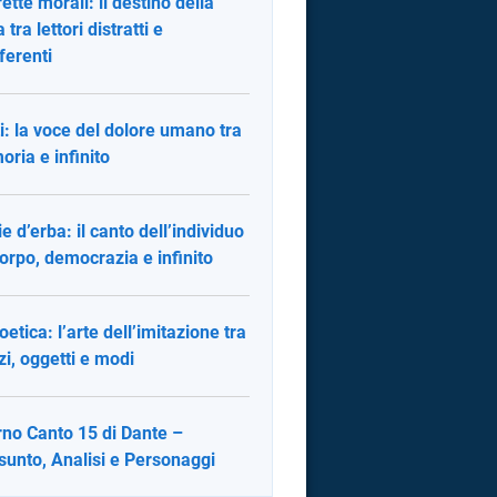
ette morali: il destino della
tra lettori distratti e
fferenti
i: la voce del dolore umano tra
ria e infinito
ie d’erba: il canto dell’individuo
corpo, democrazia e infinito
oetica: l’arte dell’imitazione tra
i, oggetti e modi
rno Canto 15 di Dante –
sunto, Analisi e Personaggi