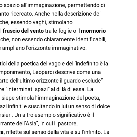
no spazio all’immaginazione, permettendo di
anto ricercato. Anche nella descrizione dei
i che, essendo vaghi, stimolano
il
fruscio del vento
tra le foglie o il
mormorio
che, non essendo chiaramente identificabili,
e ampliano l’orizzonte immaginativo.
i della poetica del vago e dell’indefinito è la
componimento, Leopardi descrive come una
rte dell’ultimo orizzonte il guardo esclude”
 “interminati spazi” al di là di essa. La
a siepe stimola l’immaginazione del poeta,
i infiniti e suscitando in lui un senso di dolce
ieri. Un altro esempio significativo è il
ante dell’Asia”, in cui il pastore,
sa
, riflette sul senso della vita e sull’infinito. La