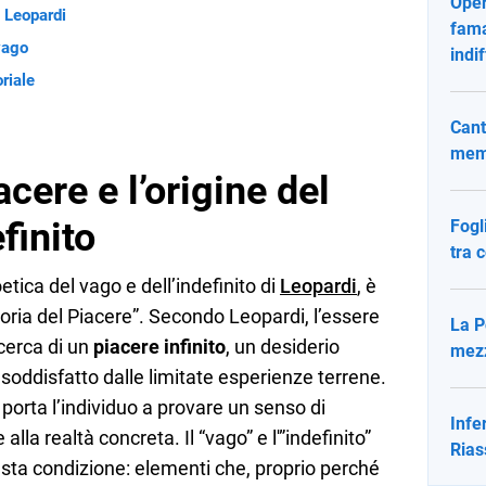
Oper
i Leopardi
fama 
vago
indi
riale
Cant
memo
acere e l’origine del
finito
Fogl
tra 
ica del vago e dell’indefinito di
Leopardi
, è
eoria del Piacere”. Secondo Leopardi, l’essere
La P
cerca di un
piacere infinito
, un desiderio
mezz
soddisfatto dalle limitate esperienze terrene.
 porta l’individuo a provare un senso di
Infe
e alla realtà concreta. Il “vago” e l'”indefinito”
Rias
ta condizione: elementi che, proprio perché