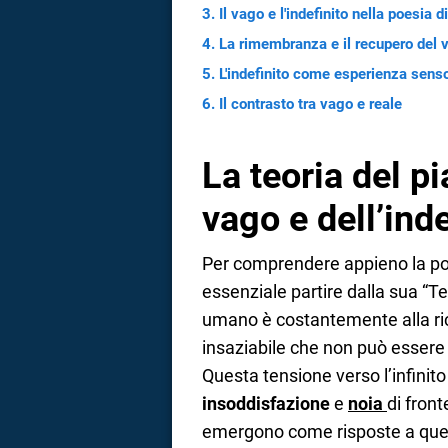
Il vago e l'indefinito nella poesia d
a
La rimembranza e il recupero del 
correnze
L'indefinito come esperienza senso
Il contrasto tra vago e reale
La teoria del pi
vago e dell’inde
Per comprendere appieno la poet
essenziale partire dalla sua “T
umano è costantemente alla ri
insaziabile che non può essere 
Questa tensione verso l’infinito
insoddisfazione
e
noia
di front
emergono come risposte a ques