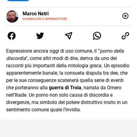
E-
Marco Netri
MAIL
GIORNALISTA E IMPRENDITORE
Ho iniziato a scrivere da giovanissimo e ne ho fatto il mio
lavoro. Dopo la laurea in Scienze Politiche e il Master in
Giornalismo conseguiti alla Luiss, ho associato la
passione per la scrittura a quello per lo studio
dedicandomi per anni al lavoro di ricercatore. Oggi sono
Espressione ancora oggi di uso comune, il “
pomo della
imprenditore di me stesso.
discordia
", come altri modi di dire, deriva da uno dei
racconti più importanti della mitologia greca. Un episodio
apparentemente banale, la consueta disputa tra dee, che
per le sue conseguenze scatenerà quella serie di eventi
che porteranno alla
guerra di Troia
, narrata da Omero
nell’Iliade. Un pomo non solo causa di discordia e
divergenze, ma simbolo del potere distruttivo insito in un
sentimento comune quale l’invidia.