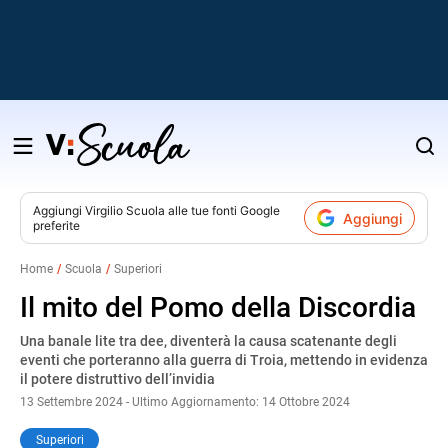
Salta
al
contenuto
Aggiungi
Virgilio Scuola
alle tue fonti Google
Aggiungi
preferite
v
Home
Scuola
Superiori
i
Il mito del Pomo della Discordia
Una banale lite tra dee, diventerà la causa scatenante degli
eventi che porteranno alla guerra di Troia, mettendo in evidenza
il potere distruttivo dell’invidia
13 Settembre 2024 - Ultimo Aggiornamento: 14 Ottobre 2024
Superiori