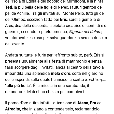
dell’isola di Egina e del popolo dei Mirmidoni, e la ninfa
Teti
, la più bella delle figlie di Nereo, i futuri genitori del
pelide Achille. Tra gli invitati sul Monte Pelio, tutti gli dei
dell’Olimpo, eccezion fatta per
Eris
, sorella gemella di
Ares, dea della discordia, spietata creatrice di conflitti e di
guerre e, secondo l’epiteto omerico,
Signora del dolore
,
volutamente esclusa per salvaguardare la serena riuscita
dell’evento.
Andata su tutte le furie per l’affronto subito, però, Eris si
presenta ugualmente alla festa di matrimonio e senza
farsi scorgere dagli invitati, lancia al centro della tavola
imbandita una splendida
mela d’oro
, colta nel giardino
delle Esperidi, sulla quale ha inciso la scritta
καλλίστῃ…
,
“
alla più bella
". È la miccia in una sarabanda, il
detonatore del destino che sta per compiersi.
Il pomo d’oro attira infatti l’attenzione di
Atena
,
Era
ed
Afrodite
, che iniziano a contenderselo, reclamandolo