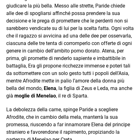
giudicare la più bella. Messo alle strette, Paride chiede
alle dee di spogliarsi affinché possa prendere la sua
decisione e le prega di promettere che le perdenti non si
sarebbero vendicate su di lui per la scelta fatta. Ogni volta
che il ragazzo si avvicina ad una delle dee per osservarla,
ciascuna delle tre tenta di corromperlo con offerte di ogni
genere in cambio dell’ambito pomo dorato. Atena, per
prima, gli promette di renderlo sapiente e imbattibile in
battaglia, Era gli propone ricchezze immense e poteri tali
da sottomettere con un solo gesto tutti i popoli dell’Asia,
mentre Afrodite mette in palio l’amore della donna più
bella del mondo,
Elena
, la figlia di Zeus e Leda, ma anche
già
moglie di Menelao
, il re di Sparta.
La debolezza della carne, spinge Paride a scegliere
Afrodite, che in cambio della mela, manterrà la sua
promessa, riuscendo a far innamorare Elena del principe
straniero e favorendone il rapimento, propiziando la
partenza di Menelao per Creta.