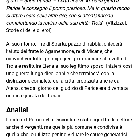
giuri? – gridò Paride. – Certo che sì. Afrodite giurò e
Paride le consegnò il pomo prezioso. Ma in questo modo
si attirò l’odio delle altre dee, che si allontanarono
complottando la rovina della sua città: Troia
". (Vitzizzai,
Storie di dei e di eroi)
Al suo ritorno, il re di Sparta, pazzo di rabbia, chiederà
l’aiuto del fratello Agamennone, re di Micene, che
convocherà tutti i principi greci per marciare alla volta di
Troia e restituire Elena al suo legittimo sposo. Inizierà così
una guerra lunga dieci anni e che terminerà con la
distruzione completa della città, propiziata anche da
Atena, che dal giorno del giudizio di Paride era diventata
nemica giurata dei troiani.
Analisi
Il mito del Pomo della Discordia è stato oggetto di riletture
anche divergenti, ma quella più comune e condivisa è
quella che lo utilizza per individuare le cause generatrici