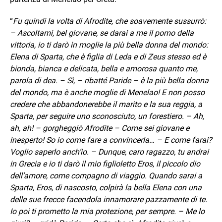
“
Fu quindi la volta di Afrodite, che soavemente sussurrò:
– Ascoltami, bel giovane, se darai a me il pomo della
vittoria, io ti darò in moglie la più bella donna del mondo:
Elena di Sparta, che è figlia di Leda e di Zeus stesso ed è
bionda, bianca e delicata, bella e amorosa quanto me,
parola di dea. – Sì, – ribatté Paride – è la più bella donna
del mondo, ma è anche moglie di Menelao! E non posso
credere che abbandonerebbe il marito e la sua reggia, a
Sparta, per seguire uno sconosciuto, un forestiero. – Ah,
ah, ah! – gorgheggiò Afrodite – Come sei giovane e
inesperto! So io come fare a convincerla… – E come farai?
Voglio saperlo anch’io. – Dunque, caro ragazzo, tu andrai
in Grecia e io ti darò il mio figlioletto Eros, il piccolo dio
dell’amore, come compagno di viaggio. Quando sarai a
Sparta, Eros, di nascosto, colpirà la bella Elena con una
delle sue frecce facendola innamorare pazzamente di te.
Io poi ti prometto la mia protezione, per sempre. – Me lo