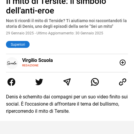
Il mito di Tersite: il simbolo
Pause
Unmute
dell'anti-eroe
Non ti ricordi il mito di Terside? Ti aiutiamo noi raccontandoti la
storia di Denis, uno degli episodi della serie "Sei un mito"
29 Gennaio 2025 - Ultimo Aggiornamento: 30 Gennaio 2025
Superiori
E-
Virgilio Scuola
MAIL
INSTAGRAM
REDAZIONE
ALTRI
Virgilio Scuola è un progetto di Italiaonline nato a
SITI
settembre 2023, che ha l’obiettivo di supportare
nell’apprendimento gli studenti di ogni ordine e grado
scolastico: un hub dedicato non solo giovani studenti, ma
anche genitori e insegnanti con più di 1.500 lezioni ed
Denis è schernito dai compagni per un suo video finito sui
esercizi online, video di approfondimento e infografiche.
social. È l’occasione di affrontare il tema del bullismo,
Ogni lezione è pensata e realizzata da docenti esperti
della propria materia che trattano tutti gli argomenti
ripercorrendo il mito di Tersite.
affrontati dagli studenti durante il percorso scolastico,
anche quelli più ostici, con un linguaggio semplice e
immediato e l'ausilio di contenuti multimediali a supporto
della spiegazione testuale.