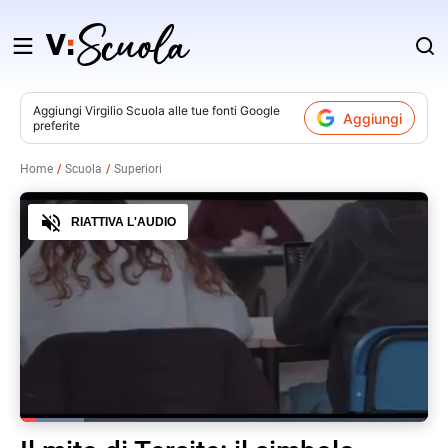
Salta
al
contenuto
Aggiungi
Virgilio Scuola
alle tue fonti Google
Aggiungi
preferite
v
Home
Scuola
Superiori
i
Audio
RIATTIVA L'AUDIO
Loaded
:
15.77%