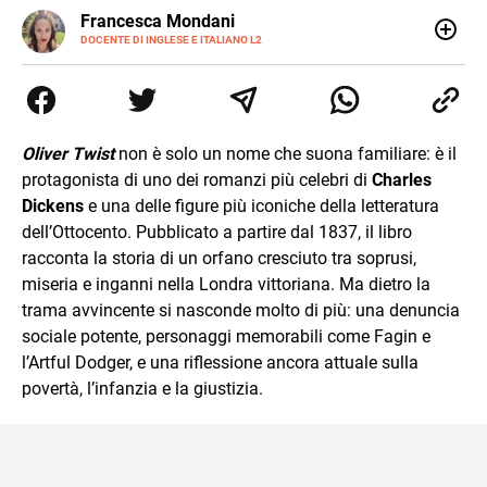
LINKEDIN
Francesca Mondani
INSTAGRAM
DOCENTE DI INGLESE E ITALIANO L2
Specializzata in pedagogia e didattica dell’italiano e
dell’inglese, insegno ad adolescenti e adulti nella scuola
secondaria di secondo grado. Mi occupo inoltre di
traduzioni, SEO Onsite e contenuti per il web. Amo i saggi
storici, la cucina e la mia Honda CBF500. Non ho il dono
Oliver Twist
non è solo un nome che suona familiare: è il
della sintesi.
protagonista di uno dei romanzi più celebri di
Charles
Dickens
e una delle figure più iconiche della letteratura
dell’Ottocento. Pubblicato a partire dal 1837, il libro
racconta la storia di un orfano cresciuto tra soprusi,
miseria e inganni nella Londra vittoriana. Ma dietro la
trama avvincente si nasconde molto di più: una denuncia
sociale potente, personaggi memorabili come Fagin e
l’Artful Dodger, e una riflessione ancora attuale sulla
povertà, l’infanzia e la giustizia.