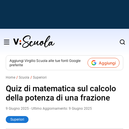
Salta
al
contenuto
Aggiungi
Virgilio Scuola
alle tue fonti Google
Aggiungi
preferite
v
Home
Scuola
Superiori
i
Quiz di matematica sul calcolo
della potenza di una frazione
9 Giugno 2025 - Ultimo Aggiornamento: 9 Giugno 2025
Superiori