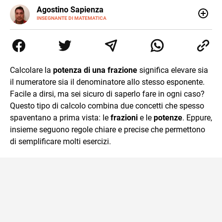
E-
Agostino Sapienza
MAIL
LINKEDIN
INSEGNANTE DI MATEMATICA
Sono nato a Reggio Calabria il 07/10/85. Mi sono
diplomato nel 2005 all'Istituto Magistrale Statale
Tommaso Gulli. Ho conseguito la laurea triennale in
Relazioni Internazionali a Messina e in Economia
Internazionale a Padova. Dopo un pò di anni negli studi
Calcolare la
potenza di una frazione
significa elevare sia
commercialisti sono stato chiamato per una supplenza
il numeratore sia il denominatore allo stesso esponente.
covid nella classe di insegnamento A47. Ho poi
conseguito l'abilitazione a Trieste nel sostegno e sono
Facile a dirsi, ma sei sicuro di saperlo fare in ogni caso?
entrato di ruolo nel 2023
Questo tipo di calcolo combina due concetti che spesso
spaventano a prima vista: le
frazioni
e le
potenze
. Eppure,
insieme seguono regole chiare e precise che permettono
di semplificare molti esercizi.