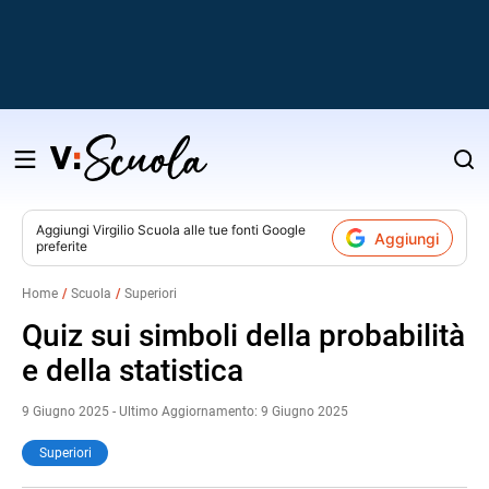
Salta
al
contenuto
Aggiungi
Virgilio Scuola
alle tue fonti Google
Aggiungi
preferite
v
Home
Scuola
Superiori
i
Quiz sui simboli della probabilità
e della statistica
9 Giugno 2025 - Ultimo Aggiornamento: 9 Giugno 2025
Superiori