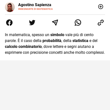
E-
Agostino Sapienza
MAIL
LINKEDIN
INSEGNANTE DI MATEMATICA
Sono nato a Reggio Calabria il 07/10/85. Mi sono
diplomato nel 2005 all'Istituto Magistrale Statale
Tommaso Gulli. Ho conseguito la laurea triennale in
Relazioni Internazionali a Messina e in Economia
Internazionale a Padova. Dopo un pò di anni negli studi
In matematica, spesso un
simbolo
vale più di cento
commercialisti sono stato chiamato per una supplenza
parole. È il caso della
probabilità
, della
statistica
e del
covid nella classe di insegnamento A47. Ho poi
conseguito l'abilitazione a Trieste nel sostegno e sono
calcolo combinatorio
, dove lettere e segni aiutano a
entrato di ruolo nel 2023
esprimere con precisione concetti anche molto complessi.