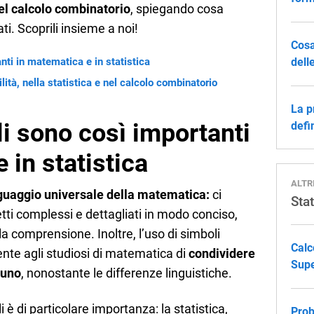
 nel calcolo combinatorio
, spiegando cosa
ti. Scoprili insieme a noi!
Cosa
nti in matematica e in statistica
dell
bilità, nella statistica e nel calcolo combinatorio
La p
i sono così importanti
defi
 in statistica
ALTR
guaggio universale della matematica:
ci
Stat
ti complessi e dettagliati in modo conciso,
a comprensione. Inoltre, l’uso di simboli
Calc
ente agli studiosi di matematica di
condividere
Supe
cuno
, nonostante le differenze linguistiche.
i è di particolare importanza: la statistica,
Prob