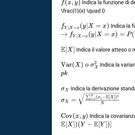
f(x,y)
(
,
)
Indica la funzione di d
f
x
y
\frac{1}{x} \quad 0
f_{Y
(
∣
=
)
Indica la 
f
y
X
x
∣
=
Y
X
x
\vert
→
(
∣
=
)
=
(
f
y
X
x
P
∣
=
Y
X
x
X=x}
E
(y
\mathbb{E}
[
]
Indica il valore atteso o
X
\vert
[X]
2
\text{Var}
Var
(
)
o
X=x)
Indica la varia
X
σ
X
(X) \text{
p
k
o }
\sigma^2_X
\sigma_X
Indica la derivazione stand
σ
X
E
2
N
(
−
[
]
)
∑
x
X
=
i
=
σ
i
l
X
N
\text{Cov}
Cov
(
,
)
Indica la covarianz
x
y
(x,y)
E
E
[
])
(
−
[
])]
X
Y
Y