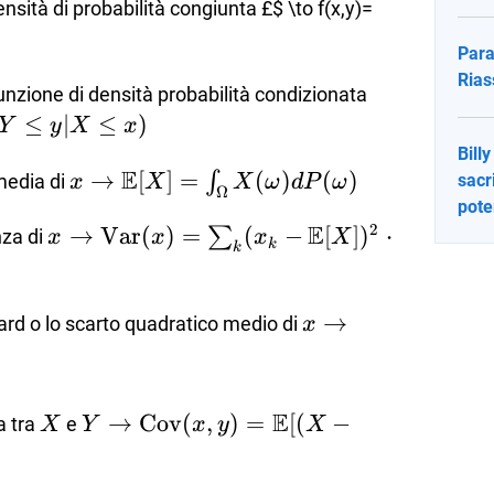
\leq y)
ensità di probabilità congiunta
£$ \to f(x,y)=
Para
Rias
\to f_{Y \v
funzione di densità probabilità condizionata
X=x}(y \ve
≤
∣
≤
)
Y
y
X
x
X=x)=P(Y\
Bill
E
y \vert X \
x \to \mathbb{E}
→
[
]
=
(
)
(
)
∫
 media di
sacr
x
X
X
ω
d
P
ω
Ω
x)
[X]=\int_\Omega
pote
E
2
x \to
→
Var
(
)
=
(
−
[
]
)
⋅
∑
X(\omega)dP(\omega)
nza di
x
x
x
X
k
k
\text{Var}
(x)=
\sum_k(x_k-
x \to \sigma_X=
→
ard o lo scarto quadratico medio di
x
\mathbb{E}
\sqrt{\frac{\sum
[X])^2 \cdot
(x_i-\mathbb{E}[
pk
{N}}
E
X
Y \to
→
Cov
(
,
)
=
[(
−
a tra
e
X
Y
x
y
X
\text{Cov}
(x,y)=