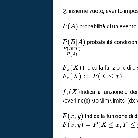
\oslash
⊘
insieme vuoto, evento impos
P(A)
(
)
probabilità di un evento
P
A
P(B
(
∣
)
probabilità condizion
P
B
A
(
∩
)
\vert
P
B
T
(
)
P
A
A)
F_x(X)
(
)
Indica la funzione di di
F
X
x
(
)
:=
(
≤
)
F
X
P
X
x
x
f_x(X)
(
)
Indica la funzione di de
f
X
x
\overline{x} \to \lim\limits_{dx 
F(x,y)
(
,
)
Indica la funzione di d
F
x
y
(
,
)
=
(
≤
,
≤
F
x
y
P
X
x
Y