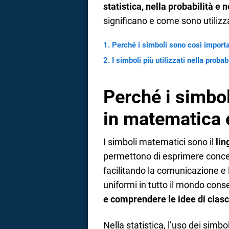
statistica, nella probabilità e
a
significano e come sono utilizza
correnze
Perché i simboli sono così importa
I simboli più utilizzati nella proba
Perché i simbol
in matematica e
I simboli matematici sono il
lin
permettono di esprimere concet
facilitando la comunicazione e l
uniformi in tutto il mondo cons
e comprendere le idee di cias
Nella statistica, l’uso dei simbol