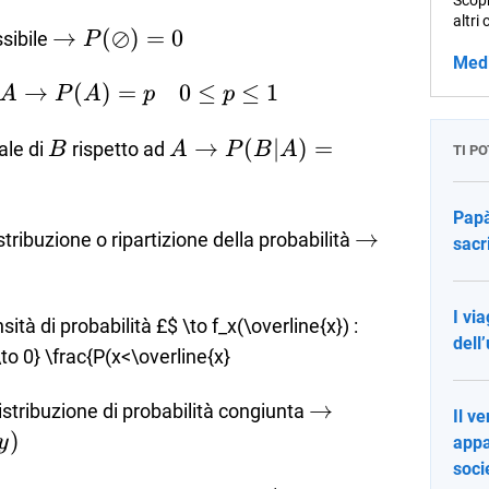
Scopr
P(\Omega)=1
altri 
\to
→
(
⊘
)
=
0
sibile
P
P(\oslash)=0
Med
A
→
(
)
=
0
≤
≤
1
A
P
A
p
p
\rightarrow
B
A \to P(B \vert
→
(
∣
)
=
P(A)= p
ale di
rispetto ad
B
A
P
B
A
TI P
A)
\quad 0 \le
=\frac{P(B\cap
p \le 1
Papà
T)}{P(A)}
\to
→
stribuzione o ripartizione della probabilità
sacr
F_x(X):=
P(X \leq
I via
x)
nsità di probabilità
£$ \to f_x(\overline{x}) :
dell’
\to 0} \frac{P(x<\overline{x}
\to
→
istribuzione di probabilità congiunta
Il v
F(x,y)=P(X
)
y
appa
\leq x, Y
soci