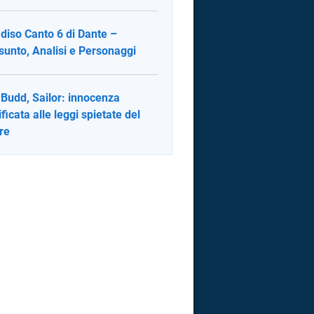
diso Canto 6 di Dante –
sunto, Analisi e Personaggi
ert
rt
leq
y Budd, Sailor: innocenza
leq
ificata alle leggi spietate del
re
^N_{i=l}
X])^2}