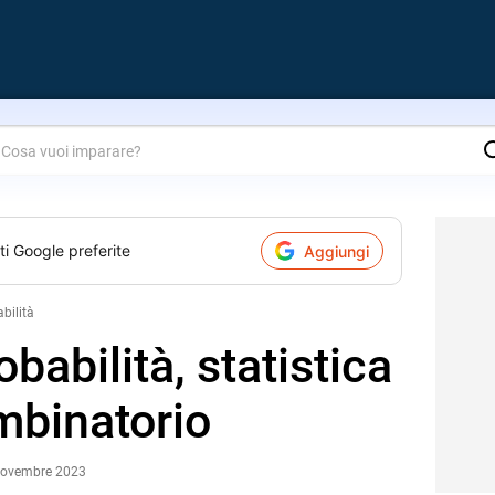
are?
ti Google preferite
Aggiungi
bilità
obabilità, statistica
mbinatorio
 Novembre 2023