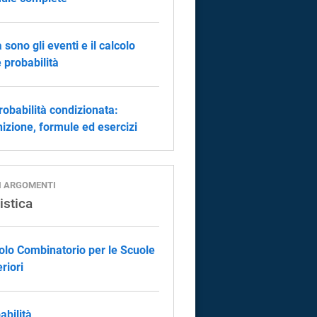
 sono gli eventi e il calcolo
e probabilità
robabilità condizionata:
nizione, formule ed esercizi
I ARGOMENTI
istica
olo Combinatorio per le Scuole
riori
abilità