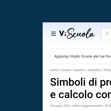
Cosa
Salta
vuoi
al
impar
contenuto
Aggiungi
Virgilio Scuola
alle tue fon
Home
Scuola
Superiori
Statistica
Proba
Simboli di pr
e calcolo co
24 Luglio 2023 - Ultimo Aggiornamento: 20