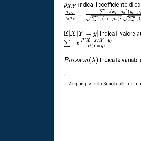
\rho_{X,Y}
Indica il coefficiente di c
ρ
,
X
Y
n
(
−
)
(
−
∑
x
μ
y
μ
σ
=
,
i
x
i
x
y
=
i
l
σ
σ
2
n
n
(
−
)
(
∑
∑
x
μ
x
y
i
x
=
=
i
l
i
l
E
\mathbb{E}
[
∣
=
]
Indica il valore 
X
Y
y
(
=
∧
=
)
[X\vert
P
X
x
Y
y
∑
x
(
=
)
x
P
Y
y
Y=y]
Poisson(\lambda)
(
)
Indica la variabil
P
o
i
sso
n
λ
Aggiungi
Virgilio Scuola
alle tue fon