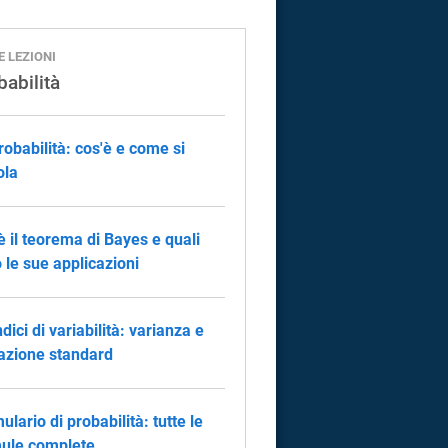
E LEZIONI
babilità
robabilità: cos'è e come si
ola
è il teorema di Bayes e quali
 le sue applicazioni
ndici di variabilità: varianza e
azione standard
ulario di probabilità: tutte le
ule complete