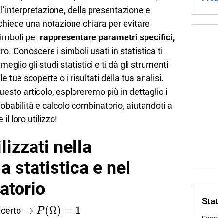
dell’interpretazione, della presentazione e
richiede una notazione chiara per evitare
simboli per
rappresentare parametri specifici,
ro. Conoscere i simboli usati in statistica ti
glio gli studi statistici e ti dà gli strumenti
tue scoperte o i risultati della tua analisi.
esto articolo, esploreremo più in dettaglio i
probabilità e calcolo combinatorio, aiutandoti a
 il loro utilizzo!
lizzati nella
la statistica e nel
atorio
Stat
\to
→
(
Ω
)
=
1
o certo
P