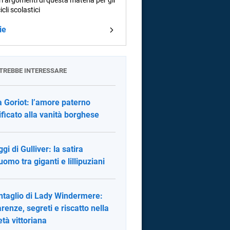
i argomenti di questa materia per gli
cicli scolastici
ie
OTREBBE INTERESSARE
 Goriot: l’amore paterno
ificato alla vanità borghese
ggi di Gulliver: la satira
uomo tra giganti e lillipuziani
entaglio di Lady Windermere:
renze, segreti e riscatto nella
età vittoriana