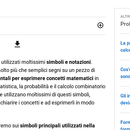
ALTR
Pro
07/10/85. Mi sono diplomato nel 2005 all'Istituto
i. Ho conseguito la laurea triennale in Relazioni
La p
Economia Internazionale a Padova. Dopo un pò di anni negli
o chiamato per una supplenza covid nella classe di
calc
uito l'abilitazione a Trieste nel sostegno e sono entrato
tilizzati moltissimi
simboli e notazioni
.
Cos'
molto più che semplici segni su un pezzo di
sono
tali per esprimere concetti matematici
in
tistica, la probabilità e il calcolo combinatorio
utilizzano moltissimi di questi simboli,
Gli i
chiarire i concetti e ad esprimerli in modo
devi
Form
eremo sui
simboli principali utilizzati nella
form