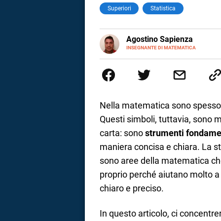
Superiori
Statistica
E-
Agostino Sapienza
MAIL
LINKEDIN
INSEGNANTE DI MATEMATICA
Sono nato a Reggio Calabria il 
Magistrale Statale Tommaso Gull
Internazionali a Messina e in 
studi commercialisti sono stat
insegnamento A47. Ho poi conseg
di ruolo nel 2023
Nella matematica sono spesso u
Questi simboli, tuttavia, sono 
carta: sono
strumenti fondamen
maniera concisa e chiara. La sta
sono aree della matematica che 
proprio perché aiutano molto a 
chiaro e preciso.
i
In questo articolo, ci concentr
tografico