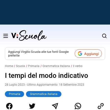
Salta
al
contenuto
Aggiungi
Virgilio Scuola
alle tue fonti Google
Aggiungi
preferite
v
Home
Scuola
Primaria
Grammatica italiana
Il verbo
i
I tempi del modo indicativo
28 Luglio 2023 - Ultimo Aggiornamento: 18 Settembre 2023
Primaria
Grammatica italiana