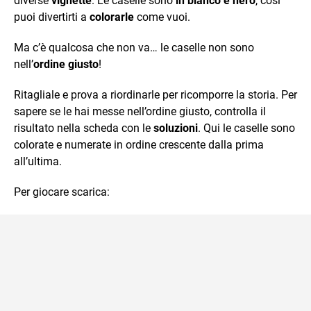
diverse
vignette
. Le caselle sono
in bianco e nero
, così
puoi divertirti a
colorarle
come vuoi.
Ma c’è qualcosa che non va… le caselle non sono
nell’
ordine giusto
!
Ritagliale e prova a riordinarle per ricomporre la storia. Per
sapere se le hai messe nell’ordine giusto, controlla il
risultato nella scheda con le
soluzioni
. Qui le caselle sono
colorate e numerate in ordine crescente dalla prima
all’ultima.
Per giocare scarica: