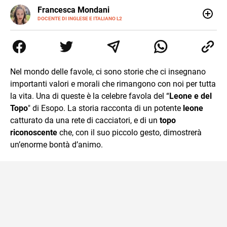
LINKEDIN
Francesca Mondani
INSTAGRAM
DOCENTE DI INGLESE E ITALIANO L2
Specializzata in pedagogia e didattica dell’italiano e
dell’inglese, insegno ad adolescenti e adulti nella scuola
secondaria di secondo grado. Mi occupo inoltre di
traduzioni, SEO Onsite e contenuti per il web. Amo i saggi
storici, la cucina e la mia Honda CBF500. Non ho il dono
Nel mondo delle favole, ci sono storie che ci insegnano
della sintesi.
importanti valori e morali che rimangono con noi per tutta
la vita. Una di queste è la celebre favola del “
Leone e del
Topo
" di Esopo. La storia racconta di un potente
leone
catturato da una rete di cacciatori, e di un
topo
riconoscente
che, con il suo piccolo gesto, dimostrerà
un’enorme bontà d’animo.