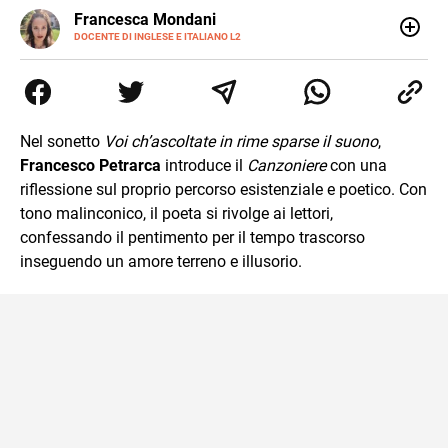
LINKEDIN
Francesca Mondani
INSTAGRAM
DOCENTE DI INGLESE E ITALIANO L2
Specializzata in pedagogia e didattica dell’italiano e
dell’inglese, insegno ad adolescenti e adulti nella scuola
secondaria di secondo grado. Mi occupo inoltre di
traduzioni, SEO Onsite e contenuti per il web. Amo i saggi
storici, la cucina e la mia Honda CBF500. Non ho il dono
Nel sonetto
Voi ch’ascoltate in rime sparse il suono
,
della sintesi.
Francesco Petrarca
introduce il
Canzoniere
con una
riflessione sul proprio percorso esistenziale e poetico. Con
tono malinconico, il poeta si rivolge ai lettori,
confessando il pentimento per il tempo trascorso
inseguendo un amore terreno e illusorio.