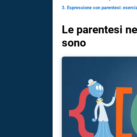
Espressione con parentesi: eserciz
Le parentesi ne
sono