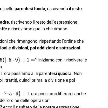
ni nelle
parentesi tonde
, riscrivendo il resto
uadre
, riscrivendo il resto dell’espressione;
affe
e riscriviamo quello che rimane.
azioni che rimangono, rispettando l’ordine che
oni e divisioni
,
poi addizioni e sottrazioni
.
5
)]
–5
⋅
9
}
+
1
=
?
iniziamo con il risolvere le
a
.
1
ora passiamo alla parentesi
quadra
. Non
 i trattiti, quindi prima la divisione e poi
8
⋅
7–5
⋅
9
}
+
1
ora possiamo liberarci anche
do l’ordine delle operazioni.
2
ecco il risultato della nostra espressione!