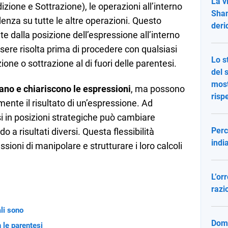
La v
izione e Sottrazione), le operazioni all’interno
Shan
enza su tutte le altre operazioni. Questo
deri
e dalla posizione dell’espressione all’interno
sere risolta prima di procedere con qualsiasi
Lo s
ione o sottrazione al di fuori delle parentesi.
del 
most
ano e chiariscono le espressioni
, ma possono
risp
mente il risultato di un’espressione. Ad
i in posizioni strategiche può cambiare
Perc
o a risultati diversi. Questa flessibilità
indi
ssioni di manipolare e strutturare i loro calcoli
L’or
razi
ali sono
Domb
 le parentesi