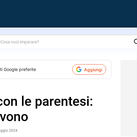
are?
ti Google preferite
Aggiungi
con le parentesi:
lvono
aggio 2024