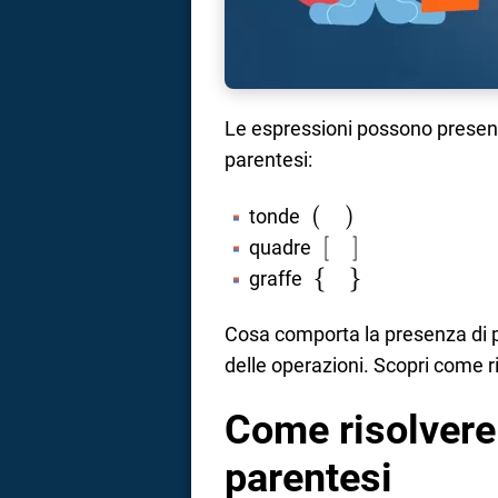
Le espressioni possono presen
parentesi:
\ (
(
)
tonde
\quad
\ [
[
]
quadre
)
\quad
\ \{
{
}
graffe
]
\quad
\}
Cosa comporta la presenza di p
delle operazioni. Scopri come r
Come risolvere
parentesi