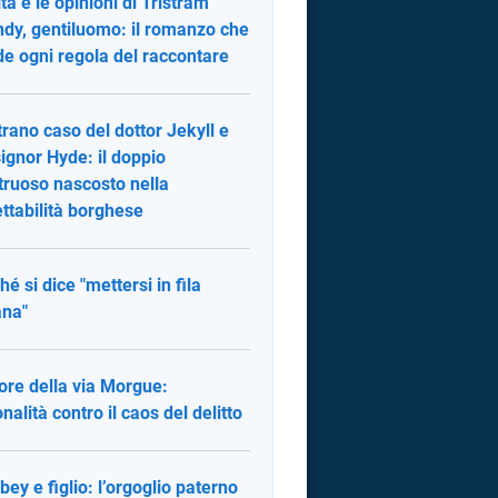
ita e le opinioni di Tristram
dy, gentiluomo: il romanzo che
de ogni regola del raccontare
trano caso del dottor Jekyll e
signor Hyde: il doppio
ruoso nascosto nella
ettabilità borghese
hé si dice "mettersi in fila
ana"
rore della via Morgue:
onalità contro il caos del delitto
ey e figlio: l’orgoglio paterno