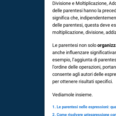
Divisione e Moltiplicazione, Add
a
delle parentesi hanno la preced
significa che, indipendentement
correnze
delle parentesi, questa deve es
moltiplicazione, divisione, addiz
Le parentesi non solo
organizz
anche influenzare significativa
esempio, l’aggiunta di parentes
l’ordine delle operazioni, portand
consente agli autori delle espre
per ottenere risultati specifici.
Vediamole insieme.
Le parentesi nelle espressioni: qu
Come risolvere un'espressione con