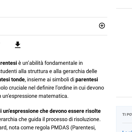
07/10/85. Mi sono diplomato nel 2005 all'Istituto
i. Ho conseguito la laurea triennale in Relazioni
Economia Internazionale a Padova. Dopo un pò di anni negli
o chiamato per una supplenza covid nella classe di
uito l'abilitazione a Trieste nel sostegno e sono entrato
arentesi
è un’abilità fondamentale in
udenti alla struttura e alla gerarchia delle
tesi tonde
, insieme ai simboli di
parentesi
olo cruciale nel definire l’ordine in cui devono
in un’espressione matematica.
di un’espressione che devono essere risolte
TI P
rarchia che guida il processo di risoluzione.
ard, nota come regola PMDAS (Parentesi,