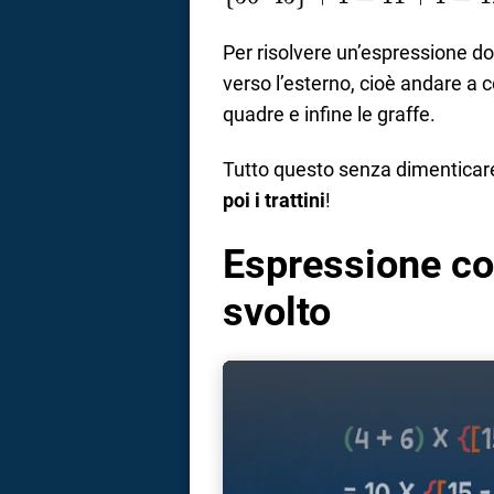
9 \}
\cdot
3] – 5
56
+ 1
9 \}
\cdot
–
Per risolvere un’espressione dob
= ?
+ 1
9 \}
45
verso l’esterno, cioè andare a c
+ 1
\}
quadre e infine le graffe.
= \{
+
8
1
Tutto questo senza dimenticare
\cdot
=
poi i trattini
!
7 – 5
11
\cdot
+
Espressione co
9 \}
1
svolto
+ 1
=
12