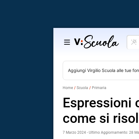
Cosa
Salta
vuoi
al
impar
contenuto
Aggiungi
Virgilio Scuola
alle tue fon
Home
Scuola
Primaria
Espressioni 
come si riso
7 Marzo 2024 - Ultimo Aggiornamento: 28 M