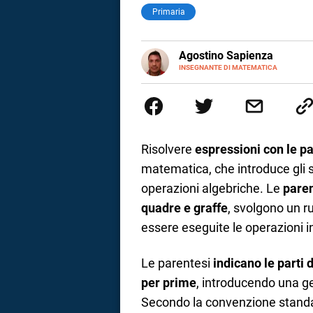
Primaria
E-
Agostino Sapienza
MAIL
LINKEDIN
INSEGNANTE DI MATEMATICA
Sono nato a Reggio Calabria il 
Magistrale Statale Tommaso Gull
Internazionali a Messina e in 
studi commercialisti sono stat
insegnamento A47. Ho poi conseg
di ruolo nel 2023
Risolvere
espressioni con le p
matematica, che introduce gli st
operazioni algebriche. Le
paren
quadre e graffe
, svolgono un ru
essere eseguite le operazioni 
Le parentesi
indicano le parti 
i
per prime
, introducendo una ge
Secondo la convenzione stand
tografico