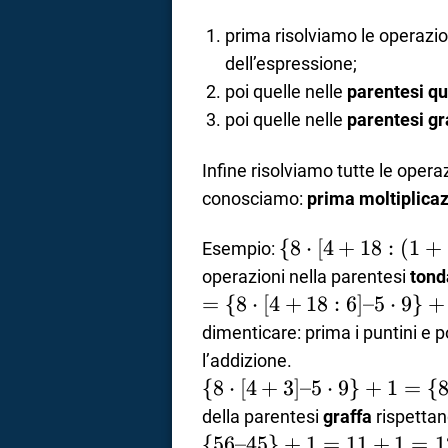
prima risolviamo le operazio
dell’espressione;
poi quelle nelle
parentesi q
poi quelle nelle
parentesi gr
Infine risolviamo tutte le oper
conosciamo:
prima moltiplicazi
\{8
{
8
⋅
[
4
+
18
:
(
1
+
Esempio:
\cdot
operazioni nella parentesi
tond
[4 +
= \
=
{
8
⋅
[
4
+
18
:
6
]
–5
⋅
9
}
+
18 :
{8
dimenticare: prima i puntini e poi
(1 +
\cdot
l’addizione.
5)] –
[4 +
\{8
{
8
⋅
[
4
+
3
]
–5
⋅
9
}
+
1
=
{
5
18 :
\cdot
della parentesi
graffa
rispettan
\cdot
6] – 5
[4 +
\{
{
56–45
}
+
1
=
11
+
1
=
1