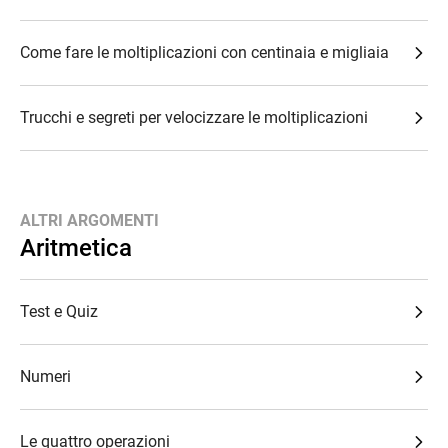
Come fare le moltiplicazioni con centinaia e migliaia
Trucchi e segreti per velocizzare le moltiplicazioni
ALTRI ARGOMENTI
Aritmetica
Test e Quiz
Numeri
Le quattro operazioni