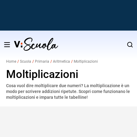
Salta
al
Home
Scuola
Primaria
Aritmetica
Moltiplicazioni
contenuto
v
Moltiplicazioni
Cosa vuol dire moltiplicare due numeri? La moltiplicazione è un
i
modo per scrivere addizioni ripetute. Scopri come funzionano le
moltiplicazioni e impara tutte le tabelline!