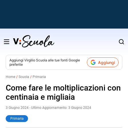
Salta
al
contenuto
Aggiungi
Virgilio Scuola
alle tue fonti Google
Aggiungi
preferite
v
Home
Scuola
Primaria
i
Come fare le moltiplicazioni con
centinaia e migliaia
3 Giugno 2024 - Ultimo Aggiornamento: 3 Giugno 2024
Primaria