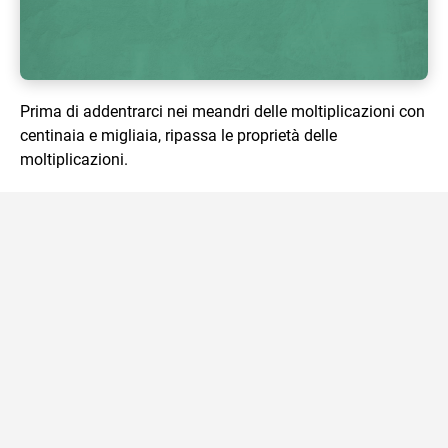
Prima di addentrarci nei meandri delle moltiplicazioni con
centinaia e migliaia, ripassa le proprietà delle
moltiplicazioni.