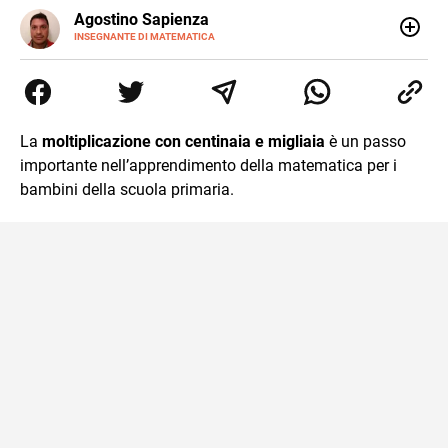
E-
Agostino Sapienza
MAIL
LINKEDIN
INSEGNANTE DI MATEMATICA
Sono nato a Reggio Calabria il 07/10/85. Mi sono
diplomato nel 2005 all'Istituto Magistrale Statale
Tommaso Gulli. Ho conseguito la laurea triennale in
Relazioni Internazionali a Messina e in Economia
Internazionale a Padova. Dopo un pò di anni negli studi
La
moltiplicazione con centinaia e migliaia
è un passo
commercialisti sono stato chiamato per una supplenza
importante nell’apprendimento della matematica per i
covid nella classe di insegnamento A47. Ho poi
conseguito l'abilitazione a Trieste nel sostegno e sono
bambini della scuola primaria.
entrato di ruolo nel 2023