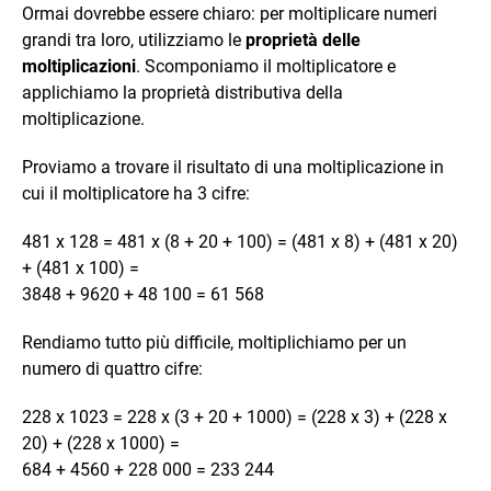
Ormai dovrebbe essere chiaro: per moltiplicare numeri
grandi tra loro, utilizziamo le
proprietà delle
moltiplicazioni
. Scomponiamo il moltiplicatore e
applichiamo la proprietà distributiva della
moltiplicazione.
Proviamo a trovare il risultato di una moltiplicazione in
cui il moltiplicatore ha 3 cifre:
481 x 128 = 481 x (8 + 20 + 100) = (481 x 8) + (481 x 20)
+ (481 x 100) =
3848 + 9620 + 48 100 = 61 568
Rendiamo tutto più difficile, moltiplichiamo per un
numero di quattro cifre:
228 x 1023 = 228 x (3 + 20 + 1000) = (228 x 3) + (228 x
20) + (228 x 1000) =
684 + 4560 + 228 000 = 233 244