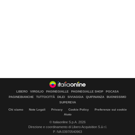
LIBERO
VIRGILIO
PAGINEGIALLE
PAGINEGIALLE SHOP
PGCASA
PAGINEBIANCHE
TUTTOCITTÀ
DILEI
SIVIAGGIA
QUIFINANZA
BUONISSIMO
SUPEREVA
Chi siamo
Note Legali
Privacy
Cookie Policy
Preferenze sui cookie
Aiuto
© Italiaonline S.p.A. 2026
Direzione e coordinamento di Libero Acquisition S.á r.l.
P. IVA 03970540963