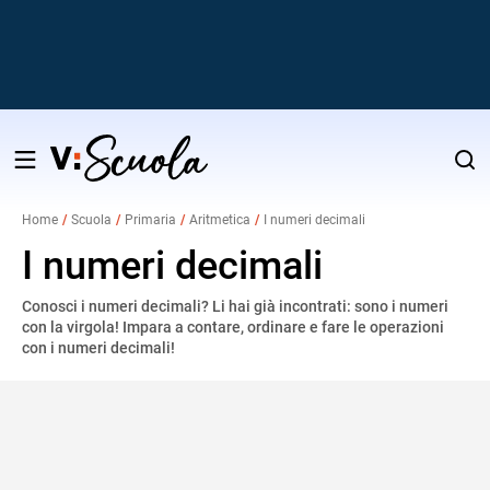
Salta
al
Home
Scuola
Primaria
Aritmetica
I numeri decimali
contenuto
v
I numeri decimali
Conosci i numeri decimali? Li hai già incontrati: sono i numeri
i
con la virgola! Impara a contare, ordinare e fare le operazioni
con i numeri decimali!