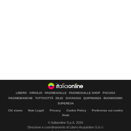
LIBERO
VIRGILIO
PAGINEGIALLE
PAGINEGIALLE SHOP
PGCASA
PAGINEBIANCHE
TUTTOCITTÀ
DILEI
SIVIAGGIA
QUIFINANZA
BUONISSIMO
SUPEREVA
Chi siamo
Note Legali
Privacy
Cookie Policy
Preferenze sui cookie
Aiuto
© Italiaonline S.p.A. 2026
Direzione e coordinamento di Libero Acquisition S.á r.l.