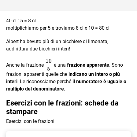
40 cl : 5 = 8 cl
moltiplichiamo per 5 e troviamo 8 cl x 10 = 80 cl
Albert ha bevuto più di un bicchiere di limonata,
addirittura due bicchieri interi!
10
\dfrac{10}
Anche la frazione
è una
frazione apparente
. Sono
5
{5}
frazioni apparenti quelle che
indicano un intero o più
interi
. Le riconosciamo perché
il numeratore è uguale o
multiplo del denominatore
.
Esercizi con le frazioni: schede da
stampare
Esercizi con le frazioni