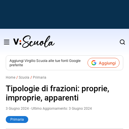
Salta
al
contenuto
Aggiungi
Virgilio Scuola
alle tue fonti Google
Aggiungi
preferite
v
Home
Scuola
Primaria
i
Tipologie di frazioni: proprie,
improprie, apparenti
3 Giugno 2024 - Ultimo Aggiornamento: 3 Giugno 2024
Primaria