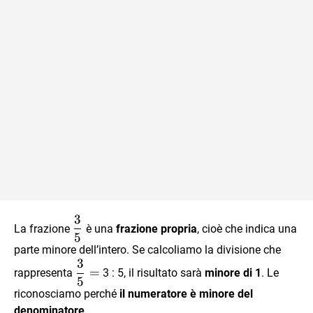
3
\dfrac
La frazione
è una
frazione propria
, cioè che indica una
5
35
parte minore dell’intero. Se calcoliamo la divisione che
3
\dfrac
=
rappresenta
3 : 5, il risultato sarà
minore di 1
. Le
5
35 =
riconosciamo perché
il numeratore è minore del
denominatore
.