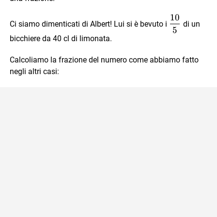
10
\dfrac{10}
Ci siamo dimenticati di Albert! Lui si è bevuto i
di un
5
{5}
bicchiere da 40 cl di limonata.
Calcoliamo la frazione del numero come abbiamo fatto
negli altri casi: