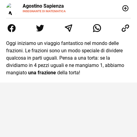
E-
Agostino Sapienza
MAIL
LINKEDIN
INSEGNANTE DI MATEMATICA
Sono nato a Reggio Calabria il 07/10/85. Mi sono
diplomato nel 2005 all'Istituto Magistrale Statale
Tommaso Gulli. Ho conseguito la laurea triennale in
Relazioni Internazionali a Messina e in Economia
Internazionale a Padova. Dopo un pò di anni negli studi
Oggi iniziamo un viaggio fantastico nel mondo delle
commercialisti sono stato chiamato per una supplenza
frazioni. Le frazioni sono un modo speciale di dividere
covid nella classe di insegnamento A47. Ho poi
conseguito l'abilitazione a Trieste nel sostegno e sono
qualcosa in parti uguali. Pensa a una torta: se la
entrato di ruolo nel 2023
dividiamo in 4 pezzi uguali e ne mangiamo 1, abbiamo
mangiato
una frazione
della torta!