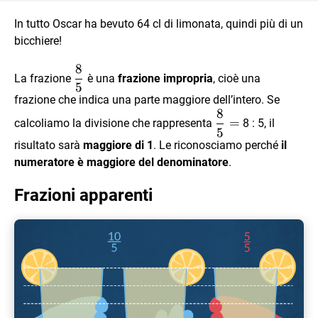
In tutto Oscar ha bevuto 64 cl di limonata, quindi più di un
bicchiere!
8
\dfrac
La frazione
è una
frazione impropria
, cioè una
5
85
frazione che indica una parte maggiore dell’intero. Se
8
\dfrac
=
calcoliamo la divisione che rappresenta
8 : 5, il
5
85 =
risultato sarà
maggiore di 1
. Le riconosciamo perché
il
numeratore è maggiore del denominatore
.
Frazioni apparenti