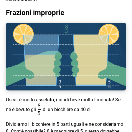
Frazioni improprie
Oscar è molto assetato, quindi beve molta limonata! Se
8
\dfrac
ne è bevuto gli
di un bicchiere da 40 cl.
5
85
Dividiamo il bicchiere in 5 parti uguali e ne consideriamo
8. Com’è possibile? 8 è maggiore di 5, questo dovrebbe