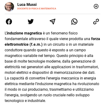
LINKEDIN
Luca Mussi
ALTRI
SITI
DOCENTE DI FISICA E MATEMATICA
Insegnante appassionato di fisica e matematica con
laurea in Astrofisica. Fondatore di PerCorsi, centro di
supporto allo studio con sedi a Milano e in Brianza.
Appassionato di cucina, viaggi, e sport come rugby,
basket e calcio. Curioso del futuro e sempre desideroso di
L’
induzione magnetica
è un fenomeno fisico
imparare.
fondamentale attraverso il quale viene prodotta una
forza
elettromotrice (f.e.m.)
in un circuito o in un materiale
conduttore quando questo è esposto a un campo
magnetico variabile nel tempo. Questo principio è alla
base di molte tecnologie moderne, dalla generazione di
elettricità nei generatori alle applicazioni in trasformatori,
motori elettrici e dispositivi di memorizzazione dei dati.
La capacità di convertire l’energia meccanica in energia
elettrica mediante l’induzione magnetica ha rivoluzionato
il modo in cui produciamo, trasmettiamo e utilizziamo
l’energia, svolgendo un ruolo cruciale nello sviluppo
tecnologico e industriale.