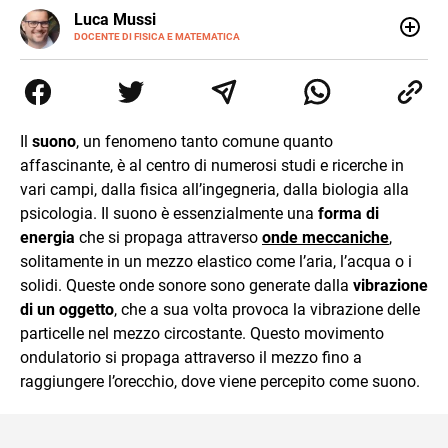
LINKEDIN
Luca Mussi
ALTRI
SITI
DOCENTE DI FISICA E MATEMATICA
Insegnante appassionato di fisica e matematica con
laurea in Astrofisica. Fondatore di PerCorsi, centro di
supporto allo studio con sedi a Milano e in Brianza.
Appassionato di cucina, viaggi, e sport come rugby,
basket e calcio. Curioso del futuro e sempre desideroso di
Il
suono
, un fenomeno tanto comune quanto
imparare.
affascinante, è al centro di numerosi studi e ricerche in
vari campi, dalla fisica all’ingegneria, dalla biologia alla
psicologia. Il suono è essenzialmente una
forma di
energia
che si propaga attraverso
onde meccaniche
,
solitamente in un mezzo elastico come l’aria, l’acqua o i
solidi. Queste onde sonore sono generate dalla
vibrazione
di un oggetto
, che a sua volta provoca la vibrazione delle
particelle nel mezzo circostante. Questo movimento
ondulatorio si propaga attraverso il mezzo fino a
raggiungere l’orecchio, dove viene percepito come suono.