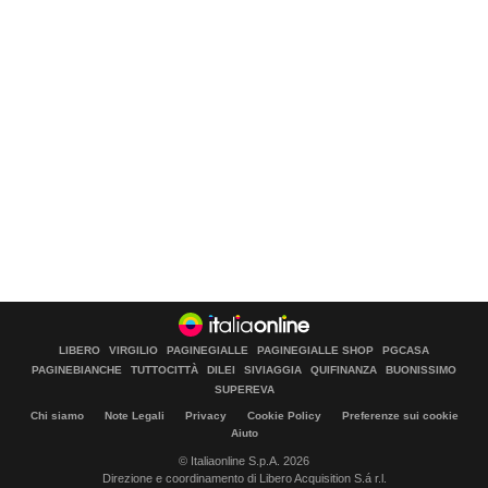
LIBERO
VIRGILIO
PAGINEGIALLE
PAGINEGIALLE SHOP
PGCASA
PAGINEBIANCHE
TUTTOCITTÀ
DILEI
SIVIAGGIA
QUIFINANZA
BUONISSIMO
SUPEREVA
Chi siamo
Note Legali
Privacy
Cookie Policy
Preferenze sui cookie
Aiuto
© Italiaonline S.p.A. 2026
Direzione e coordinamento di Libero Acquisition S.á r.l.