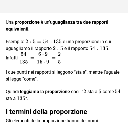
Una
proporzione
è un’
uguaglianza tra due rapporti
equivalenti
.
2 :
2
:
5
=
54
:
135
Esempio:
è una proporzione in cui
5 =
2
2
:
5
54 :
54
:
135
uguagliamo il rapporto
e il rapporto
.
54
6
⋅
9
2
54 :
:
135
\dfrac{54}
=
=
Infatti
.
135
5
135
15
⋅
9
5
{135} =
\dfrac{6
I due punti nei rapporti si leggono “sta a", mentre l’uguale
\cdot 9}{
si legge “come".
15 \cdot
9} =
2
2
5
5
54
54
Quindi
leggiamo la proporzione
così: “
sta a
come
\dfrac{2}
135
135
sta a
“.
{5}
I termini della proporzione
Gli elementi della proporzione hanno dei nomi: