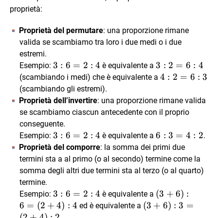
12
proprietà:
Proprietà del permutare
: una proporzione rimane
valida se scambiamo tra loro i due medi o i due
estremi.
3
3
:
6
=
2
:
4
3
3
:
2
=
6
:
4
Esempio:
è equivalente a
:
:
4
4
:
2
=
6
:
3
(scambiando i medi) che è equivalente a
6
2
:
(scambiando gli estremi).
=
=
2
Proprietà dell’invertire
: una proporzione rimane valida
2
6
=
se scambiamo ciascun antecedente con il proprio
:
:
6
conseguente.
4
4
:
3
3
:
6
=
2
:
4
6
6
:
3
=
4
:
2
Esempio:
è equivalente a
.
3
:
:
Proprietà del comporre
: la somma dei primi due
6
3
termini sta a al primo (o al secondo) termine come la
=
=
somma degli altri due termini sta al terzo (o al quarto)
2
4
termine.
:
:
3
3
:
6
=
2
:
4
(3
(
3
+
6
)
:
Esempio:
è equivalente a
4
2
:
+
6
=
(
2
+
4
)
:
4
(3
(
3
+
6
)
:
3
=
ed è equivalente a
6
6)
+
(
2
+
4
)
:
2
.