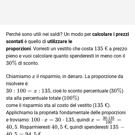
Perché sono utili nei saldi? Un modo per
calcolare i prezzi
scontati
è quello di
utilizzare le
135
135
€
proporzioni
. Vorresti un vestito che costa
a prezzo
\ €
30
pieno e vuoi calcolare quanto spenderesti in meno con il
\%
30%
di sconto.
x
Chiamiamo
il risparmio, in denaro. La proporzione da
x
risolvere è:
30:100=x:135
30
:
100
=
:
135
30\%
30%
, cioè lo sconto percentuale (
)
x
100
100%
sta alla percentuale totale (
)
\%
135
135
€
come il risparmio sta al costo del vestito (
).
\ €
Applichiamo la proprietà fondamentale delle proporzioni
30
⋅
135
100
100
⋅
=
30
⋅
135
x=\frac{30
=
=
e troviamo:
, quindi
x
x
100
\cdot
\cdot 135}
40
,
5
40,
40
,
5
€
135-
135
−
. Risparmieresti
, quindi spenderesti
x=
{100}=40,5
5 \
40,5=94,
40
,
5
=
94
,
5
€
.