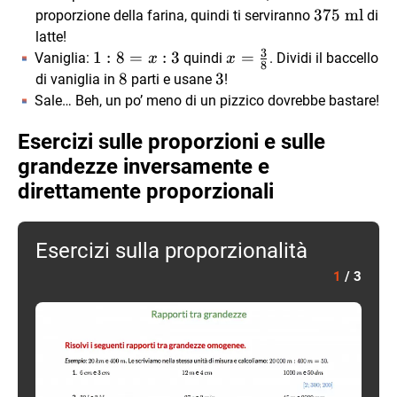
\text{
375
375
ml
proporzione della farina, quindi ti serviranno
di
ml}
\text{
latte!
3
ml}
1:8=x:3
1
:
8
=
:
3
x=\frac{3}
=
Vaniglia:
quindi
. Dividi il baccello
x
x
8
{8}
8
8
3
3
di vaniglia in
parti e usane
!
Sale… Beh, un po’ meno di un pizzico dovrebbe bastare!
Esercizi sulle proporzioni e sulle
grandezze inversamente e
direttamente proporzionali
Esercizi sulla proporzionalità
1
/
3