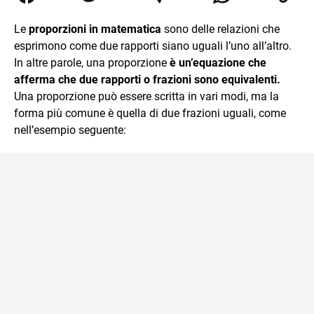
Relazioni Internazionali a Messina e in Economia
Internazionale a Padova. Dopo un pò di anni negli studi
Le
proporzioni in matematica
sono delle relazioni che
commercialisti sono stato chiamato per una supplenza
esprimono come due rapporti siano uguali l’uno all’altro.
covid nella classe di insegnamento A47. Ho poi
conseguito l'abilitazione a Trieste nel sostegno e sono
In altre parole, una proporzione
è un’equazione che
entrato di ruolo nel 2023
afferma che due rapporti o frazioni sono equivalenti.
Una proporzione può essere scritta in vari modi, ma la
forma più comune è quella di due frazioni uguali, come
nell’esempio seguente: