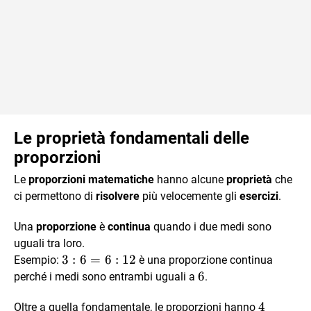
Le proprietà fondamentali delle
proporzioni
Le
proporzioni matematiche
hanno alcune
proprietà
che
ci permettono di
risolvere
più velocemente gli
esercizi
.
Una
proporzione
è
continua
quando i due medi sono
uguali tra loro.
3 :
3
:
6
=
6
:
12
Esempio:
è una proporzione continua
6
6
6
perché i medi sono entrambi uguali a
.
=
4
4
6 :
Oltre a quella fondamentale, le proporzioni hanno