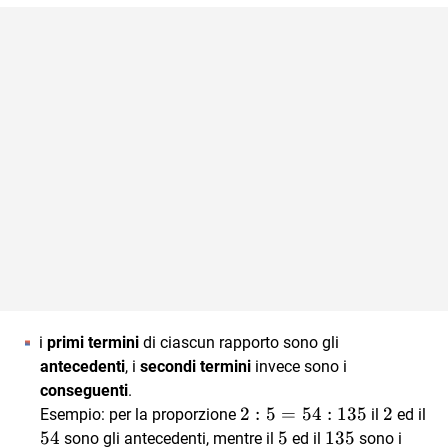
i
primi termini
di ciascun rapporto sono gli
antecedenti
, i
secondi termini
invece sono i
conseguenti
.
2 :
2
:
5
=
54
:
135
2
2
Esempio: per la proporzione
il
ed il
5 =
54
54
5
5
135
135
sono gli antecedenti, mentre il
ed il
sono i