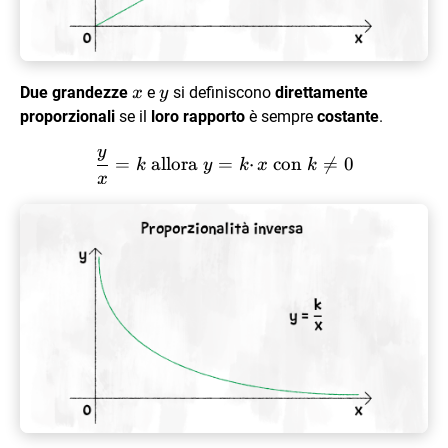
x
y
Due grandezze
e
si definiscono
direttamente
x
y
proporzionali
se il
loro rapporto
è sempre
costante
.
y
\dfrac{y}{x} = k \text{ all
=
allora
=
⋅
con

=
0
k
y
k
x
k
x