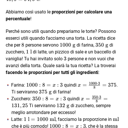
30
€
\ €
\cdot
Abbiamo così usato le
proporzioni per calcolare una
135
percentuale
!
Perché sono utili quando prepariamo le torte? Possono
esserci utili quando facciamo una torta. La ricetta dice
8
8
1000
1000
g
350
350
g
che per
persone servono
di farina,
di
\text{
\text{
1
1
l
zucchero,
di latte, un pizzico di sale e un baccello di
g}
g}
\text{
3
3
vaniglia! Tu hai invitato solo
persone e non vuoi che
l}
avanzi della torta. Quale sarà la tua ricetta? La troverai
facendo le proporzioni per tutti gli ingredienti
:
1000
⋅
3
1000:
1000
:
8
=
:
3
x=\frac{1000
=
=
375
Farina:
quindi
.
x
x
8
8=x:3
\cdot 3}
375
375
g
Ti serviranno
di farina!
350
⋅
3
{8}=375
\text{
350:8=x:3
350
:
8
=
:
3
x=\frac{350
=
=
Zucchero:
quindi
x
x
8
g}
\cdot 3}
131
,
25
132
132
g
Ti serviranno
di zucchero, sempre
{8}=131,25
\text{
meglio arrotondare per eccesso!
g}
1\text{
1
l
=
1000
ml
\text
ml
Latte:
, facciamo la proporzione in
l}=1000
1000:8=x:3
1000
:
8
=
:
3
che è più comodo!
, che è la stessa
x