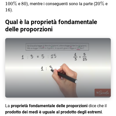
=
\%
100%
80
80
20
20%
16
e
), mentre i conseguenti sono la parte (
e
80 :
\%
16
).
16
Qual è la proprietà fondamentale
delle proporzioni
Play Video
La
proprietà fondamentale delle proporzioni
dice che il
prodotto dei medi è uguale al prodotto degli estremi
.