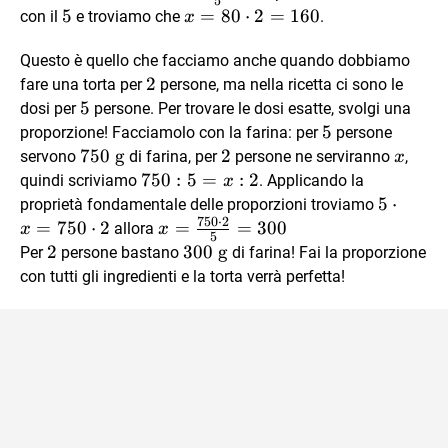
5
x
{5} = x
\frac{400
5
5
x =
=
80
⋅
2
=
160
con il
e troviamo che
.
x
\cdot 2}
80
{5}
Questo è quello che facciamo anche quando dobbiamo
\cdot
2
2
2 =
fare una torta per
persone, ma nella ricetta ci sono le
5
5
160
dosi per
persone. Per trovare le dosi esatte, svolgi una
5
5
proporzione! Facciamolo con la farina: per
persone
750
750
g
2
2
x
servono
di farina, per
persone ne serviranno
,
x
\text{
750:5=x:2
750
:
5
=
:
2
quindi scriviamo
. Applicando la
x
g}
5
5
⋅
proprietà fondamentale delle proporzioni troviamo
750
⋅
2
\cdot
=
750
⋅
2
x=\frac{750
=
=
300
allora
x
x
5
x=750
\cdot 2}
2
2
300
300
g
Per
persone bastano
di farina! Fai la proporzione
\cdot
{5}=300
\text{
con tutti gli ingredienti e la torta verrà perfetta!
2
g}