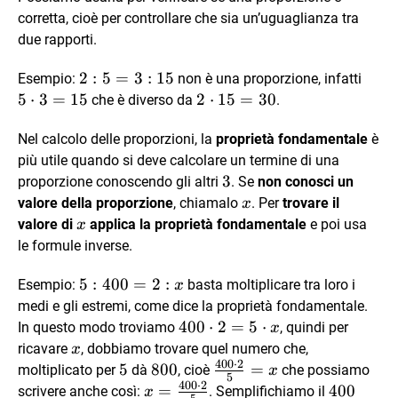
corretta, cioè per controllare che sia un’uguaglianza tra
due rapporti.
2:5=3:15
2
:
5
=
3
:
15
5
Esempio:
non è una proporzione, infatti
\cdo
5
⋅
3
=
15
2
2
⋅
15
=
30
che è diverso da
.
3
\cdot
=15
Nel calcolo delle proporzioni, la
15=30
proprietà fondamentale
è
più utile quando si deve calcolare un termine di una
3
3
proporzione conoscendo gli altri
. Se
non conosci un
x
valore della proporzione
, chiamalo
. Per
trovare il
x
x
valore di
applica la proprietà fondamentale
e poi usa
x
le formule inverse.
5 :
5
:
400
=
2
:
Esempio:
basta moltiplicare tra loro i
x
400
medi e gli estremi, come dice la proprietà fondamentale.
= 2
400
400
⋅
2
=
5
⋅
In questo modo troviamo
, quindi per
x
: x
\cdot
x
ricavare
, dobbiamo trovare quel numero che,
x
400
⋅
2
2 = 5
5
5
800
800
\frac{400
=
moltiplicato per
dà
, cioè
che possiamo
x
5
\cdot
400
⋅
2
\cdot 2}
x =
=
400
400
scrivere anche così:
. Semplifichiamo il
x