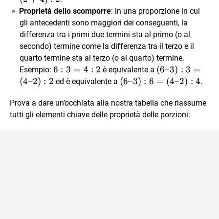
=
:
6)
Proprietà dello scomporre
: in una proporzione in cui
2
6
:
gli antecedenti sono maggiori dei conseguenti, la
:
=
3
differenza tra i primi due termini sta al primo (o al
4
(2
=
secondo) termine come la differenza tra il terzo e il
+
(2
quarto termine sta al terzo (o al quarto) termine.
4)
+
6
6
:
3
=
4
:
2
(6
(
6–3
)
:
3
=
Esempio:
è equivalente a
:
4)
:
–
(
4–2
)
:
2
(6
(
6–3
)
:
6
=
(
4–2
)
:
4
ed è equivalente a
.
4
:
3
3)
–
2
=
:
Prova a dare un’occhiata alla nostra tabella che riassume
3)
4
3
:
tutti gli elementi chiave delle proprietà delle porzioni:
:
=
6
2
(4
=
–
(4
2)
–
:
2)
2
:
4