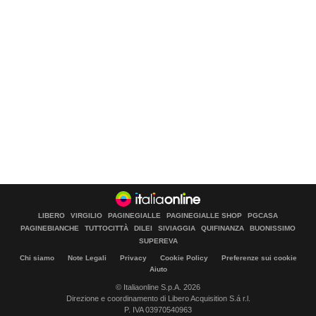
LIBERO
VIRGILIO
PAGINEGIALLE
PAGINEGIALLE SHOP
PGCASA
PAGINEBIANCHE
TUTTOCITTÀ
DILEI
SIVIAGGIA
QUIFINANZA
BUONISSIMO
SUPEREVA
Chi siamo
Note Legali
Privacy
Cookie Policy
Preferenze sui cookie
Aiuto
© Italiaonline S.p.A. 2026
Direzione e coordinamento di Libero Acquisition S.á r.l.
P. IVA 03970540963