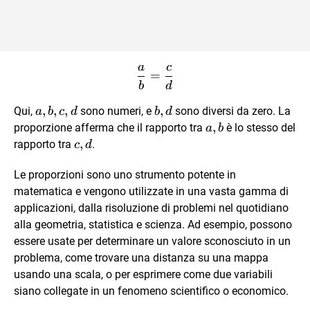
a
c
\frac{a}{b} = \frac{c}{d
=
b
d
a,b,c,d
,
,
,
b,d
,
Qui,
sono numeri, e
sono diversi da zero. La
a
b
c
d
b
d
a,b
,
proporzione afferma che il rapporto tra
è lo stesso del
a
b
c,
,
rapporto tra
.
c
d
d
Le proporzioni sono uno strumento potente in
matematica e vengono utilizzate in una vasta gamma di
applicazioni, dalla risoluzione di problemi nel quotidiano
alla geometria, statistica e scienza. Ad esempio, possono
essere usate per determinare un valore sconosciuto in un
problema, come trovare una distanza su una mappa
usando una scala, o per esprimere come due variabili
siano collegate in un fenomeno scientifico o economico.