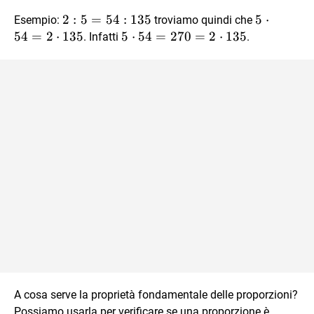
2 :
2
:
5
=
54
:
135
5
5
⋅
Esempio:
troviamo quindi che
5 =
\cdot
54
=
2
⋅
135
5
5
⋅
54
=
270
=
2
⋅
135
. Infatti
.
54 :
54 =
\cdot
135
2
54 =
\cdot
270
135
= 2
\cdot
135
A cosa serve la proprietà fondamentale delle proporzioni?
Possiamo usarla per verificare se una proporzione è