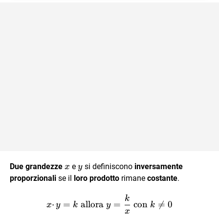
x
y
Due grandezze
e
si definiscono
inversamente
x
y
proporzionali
se il
loro prodotto
rimane
costante
.
k
x · y = k \text{ allora } y
⋅
=
allora
=
con

=
0
x
y
k
y
k
x