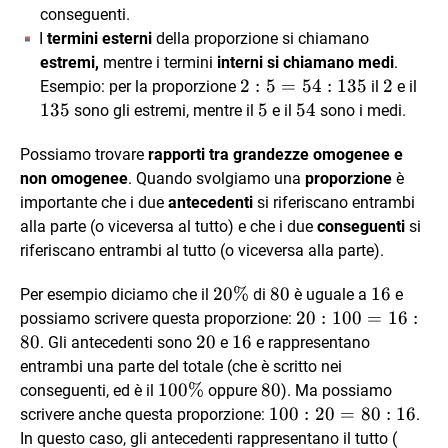
54 :
conseguenti.
135
I
termini esterni
della proporzione si chiamano
estremi,
mentre i termini
interni si chiamano medi
.
2 :
2
:
5
=
54
:
135
2
2
135
Esempio: per la proporzione
il
e il
5 =
135
5
5
54
54
sono gli estremi, mentre il
e il
sono i medi.
54 :
135
Possiamo trovare
rapporti tra grandezze omogenee e
non omogenee
. Quando svolgiamo una
proporzione
è
importante che i due
antecedenti
si riferiscano entrambi
alla parte (o viceversa al tutto) e che i due
conseguenti
si
riferiscano entrambi al tutto (o viceversa alla parte).
20\%
20%
80
80
16
16
Per esempio diciamo che il
di
è uguale a
e
20 :
20
:
100
=
16
:
possiamo scrivere questa proporzione:
100
80
20
20
16
16
. Gli antecedenti sono
e
e rappresentano
=
entrambi una parte del totale (che è scritto nei
16 :
100
100%
80
80
conseguenti, ed è il
oppure
). Ma possiamo
80
\%
100
100
:
20
=
80
:
16
scrivere anche questa proporzione:
.
: 20
100
In questo caso, gli antecedenti rappresentano il tutto (