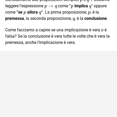
p
→
p
q
leggere l’espressione
come “
implica
" oppure
p
q
p
q
\rightarrow
p
q
p
come “
se
allora
“. La prima proposizione,
, è la
p
q
p
q
q
premessa
, la seconda proposizione,
, è la
conclusione
.
q
Come facciamo a capire se una implicazione è vera o è
falsa? Se la conclusione è vera tutte le volte che è vera la
premessa, anche l’implicazione è vera.