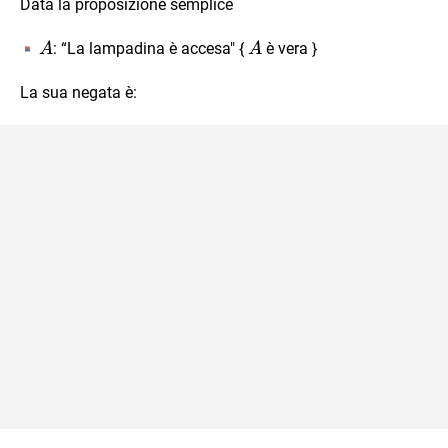
Data la proposizione semplice
A
A
: “La lampadina è accesa" {
è vera }
A
A
La sua negata è: