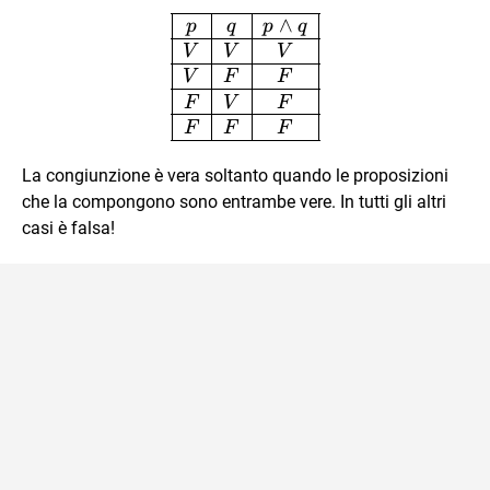
\begin{array}{|c|c|c|} 
∧
p
q
p
q
V
V
V
V
F
F
F
V
F
F
F
F
La congiunzione è vera soltanto quando le proposizioni
che la compongono sono entrambe vere. In tutti gli altri
casi è falsa!