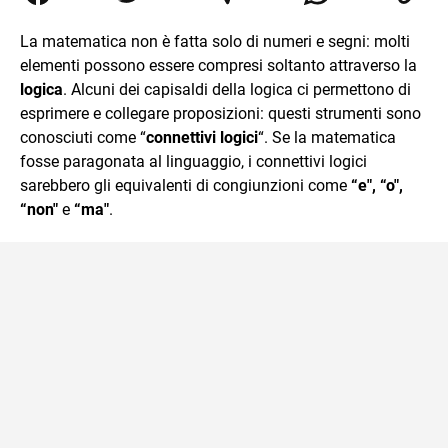
Relazioni Internazionali a Messina e in Economia
Internazionale a Padova. Dopo un pò di anni negli studi
La matematica non è fatta solo di numeri e segni: molti
commercialisti sono stato chiamato per una supplenza
elementi possono essere compresi soltanto attraverso la
covid nella classe di insegnamento A47. Ho poi
conseguito l'abilitazione a Trieste nel sostegno e sono
logica
. Alcuni dei capisaldi della logica ci permettono di
entrato di ruolo nel 2023
esprimere e collegare proposizioni: questi strumenti sono
conosciuti come “
connettivi logici
“. Se la matematica
fosse paragonata al linguaggio, i connettivi logici
sarebbero gli equivalenti di congiunzioni come
“e", “o",
“non"
e
“ma"
.