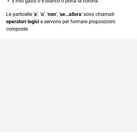
Il mio gatto o è bianco o porta la corona.
Le particelle ‘
e
’, ‘
o
’, ‘
non
’, ‘
se…allora
’ sono chiamati
operatori logici
e servono per formare proposizioni
composte.