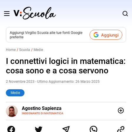
Salta
al
contenuto
Aggiungi
Virgilio Scuola
alle tue fonti Google
Aggiungi
preferite
v
Home
Scuola
Medie
i
I connettivi logici in matematica:
cosa sono e a cosa servono
2 Novembre 2023 - Ultimo Aggiornamento: 26 Marzo 2025
Medie
E-
Agostino Sapienza
MAIL
LINKEDIN
INSEGNANTE DI MATEMATICA
Sono nato a Reggio Calabria il 07/10/85. Mi sono
diplomato nel 2005 all'Istituto Magistrale Statale
Tommaso Gulli. Ho conseguito la laurea triennale in