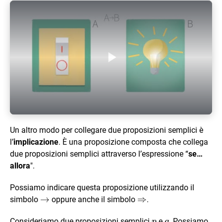
Play Video
Un altro modo per collegare due proposizioni semplici è
l’
implicazione
. È una proposizione composta che collega
due proposizioni semplici attraverso l’espressione “
se…
allora
".
Possiamo indicare questa proposizione utilizzando il
\rightarrow
→
\Rightarrow
⇒
simbolo
oppure anche il simbolo
.
p
q
Consideriamo due proposizioni semplici
e
. Possiamo
p
q