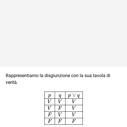
Rappresentiamo la disgiunzione con la sua tavola di
verità.
\begin{array}{|c|c|c|} 
∨
p
q
p
q
V
V
V
V
F
V
F
V
V
F
F
F