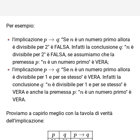
Per esempio:
p
→
n
l’implicazione
: “Se
è un numero primo allora
p
q
n
\rightarrow
q
n
è divisibile per 2" è FALSA. Infatti la conclusione
: “
è
q
n
q
divisibile per 2" è FALSA, se assumiamo che la
p
n
premessa
: “
è un numero primo" è VERA;
p
n
p
→
n
l’implicazione
: “Se
è un numero primo allora
p
q
n
\rightarrow
è divisibile per 1 e per se stesso" è VERA. Infatti la
q
q
n
conclusione
: “
è divisibile per 1 e per se stesso" è
q
n
p
n
VERA e anche la premessa
: “
è un numero primo" è
p
n
VERA.
Proviamo a capirlo meglio con la tavola di verità
dell’implicazione:
\begin{array}{|c|c|c|} \
→
p
q
p
q