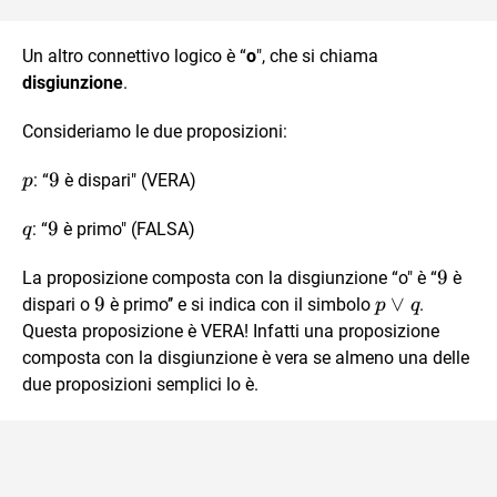
Un altro connettivo logico è “
o
", che si chiama
disgiunzione
.
Consideriamo le due proposizioni:
p
9
9
: “
è dispari" (VERA)
p
q
9
9
: “
è primo" (FALSA)
q
9
9
La proposizione composta con la disgiunzione “o" è “
è
9
9
p
∨
dispari o
è primo’’ e si indica con il simbolo
.
p
q
\vee
Questa proposizione è VERA! Infatti una proposizione
q
composta con la disgiunzione è vera se almeno una delle
due proposizioni semplici lo è.