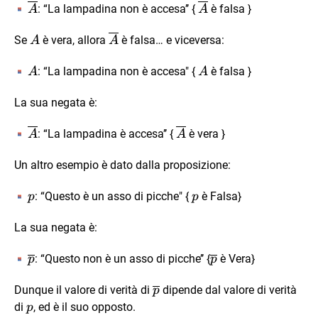
\overline{A}
\overline{A}
: “La lampadina non è accesa’’ {
è falsa }
A
A
A
\overline{A}
Se
è vera, allora
è falsa… e viceversa:
A
A
A
A
: “La lampadina non è accesa" {
è falsa }
A
A
La sua negata è:
\overline{A}
\overline{A}
: “La lampadina è accesa’’ {
è vera }
A
A
Un altro esempio è dato dalla proposizione:
p
p
: “Questo è un asso di picche" {
è Falsa}
p
p
La sua negata è:
\overline{p}
\overline{p}
: “Questo non è un asso di picche’’ {
è Vera}
p
p
\overline{p}
Dunque il valore di verità di
dipende dal valore di verità
p
p
di
, ed è il suo opposto.
p