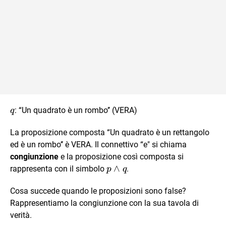
q
: “Un quadrato è un rombo’’ (VERA)
q
La proposizione composta “Un quadrato è un rettangolo
ed è un rombo’’ è VERA. Il connettivo “e" si chiama
congiunzione
e la proposizione così composta si
p\wedge
∧
rappresenta con il simbolo
.
p
q
q
Cosa succede quando le proposizioni sono false?
Rappresentiamo la congiunzione con la sua tavola di
verità.