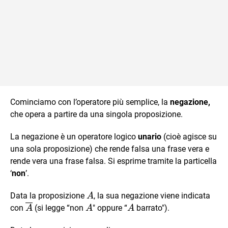
Cominciamo con l’operatore più semplice, la
negazione,
che opera a partire da una singola proposizione.
La negazione è un operatore logico
unario
(cioè agisce su
una sola proposizione) che rende falsa una frase vera e
rende vera una frase falsa. Si esprime tramite la particella
‘
non
’.
A
Data la proposizione
, la sua negazione viene indicata
A
\overline{A}
A
A
con
(si legge “non
" oppure “
barrato").
A
A
A