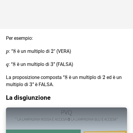
Per esempio:
p
8
8
2
2
: “
è un multiplo di
" (VERA)
p
q
8
8
3
3
: “
è un multiplo di
’’ (FALSA)
q
8
8
2
2
La proposizione composta “
è un multiplo di
ed è un
3
3
multiplo di
’’ è FALSA.
La disgiunzione