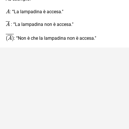
A
: “La lampadina è accesa."
A
\overline{A}
: “La lampadina non è accesa."
A
\overline{(
(
)
: “Non è che la lampadina non è accesa."
A
\overline{A})}