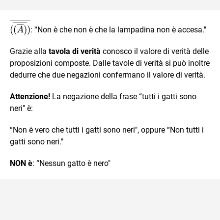
\overline{(
(
(
)
)
: “Non è che non è che la lampadina non è accesa."
A
\overline{(\overline{A})})}
Grazie alla
tavola di verità
conosco il valore di verità delle
proposizioni composte. Dalle tavole di verità si può inoltre
dedurre che due negazioni confermano il valore di verità.
Attenzione!
La negazione della frase “tutti i gatti sono
neri" è:
“Non è vero che tutti i gatti sono neri", oppure “Non tutti i
gatti sono neri."
NON è
: “Nessun gatto è nero"