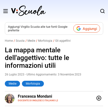
Salta
al
contenuto
Aggiungi
Virgilio Scuola
alle tue fonti Google
Aggiungi
preferite
v
Home
Scuola
Medie
Morfologia
Gli aggettivi
i
La mappa mentale
dell'aggettivo: tutte le
informazioni utili
26 Luglio 2023 - Ultimo Aggiornamento: 3 Novembre 2023
Medie
Morfologia
LINKEDIN
Francesca Mondani
INSTAGRAM
DOCENTE DI INGLESE E ITALIANO L2
Specializzata in pedagogia e didattica dell’italiano e