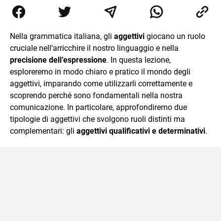
dell’inglese, insegno ad adolescenti e adulti nella scuola
secondaria di secondo grado. Mi occupo inoltre di
traduzioni, SEO Onsite e contenuti per il web. Amo i saggi
storici, la cucina e la mia Honda CBF500. Non ho il dono
Nella grammatica italiana, gli
aggettivi
giocano un ruolo
della sintesi.
cruciale nell’arricchire il nostro linguaggio e nella
precisione dell’espressione
. In questa lezione,
esploreremo in modo chiaro e pratico il mondo degli
aggettivi, imparando come utilizzarli correttamente e
scoprendo perché sono fondamentali nella nostra
comunicazione. In particolare, approfondiremo due
tipologie di aggettivi che svolgono ruoli distinti ma
complementari: gli
aggettivi qualificativi e determinativi
.