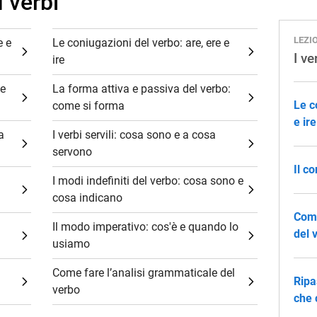
I verbi
LEZI
e e
Le coniugazioni del verbo: are, ere e
I ve
ire
he
La forma attiva e passiva del verbo:
Le c
come si forma
e ire
a
I verbi servili: cosa sono e a cosa
servono
Il c
I modi indefiniti del verbo: cosa sono e
cosa indicano
Come
Il modo imperativo: cos'è e quando lo
del 
usiamo
Come fare l’analisi grammaticale del
Ripa
verbo
che 