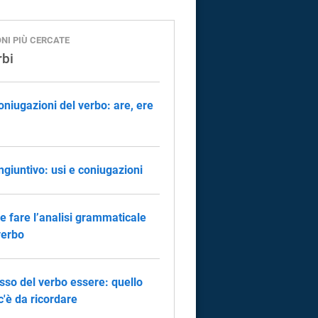
ONI PIÙ CERCATE
rbi
oniugazioni del verbo: are, ere
ongiuntivo: usi e coniugazioni
 fare l’analisi grammaticale
verbo
sso del verbo essere: quello
c'è da ricordare