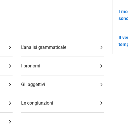
I mo
sono
Il v
temp
L'analisi grammaticale
I pronomi
Gli aggettivi
Le congiunzioni