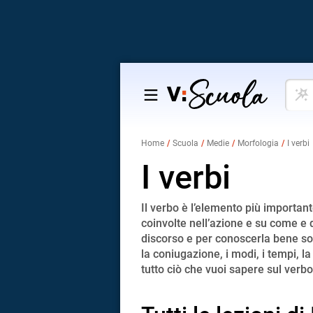
Cosa
Salta
vuoi
al
impar
contenuto
Home
Scuola
Medie
Morfologia
I verbi
I verbi
Il verbo è l’elemento più important
coinvolte nell’azione e su come e 
discorso e per conoscerla bene son
la coniugazione, i modi, i tempi, l
tutto ciò che vuoi sapere sul verbo