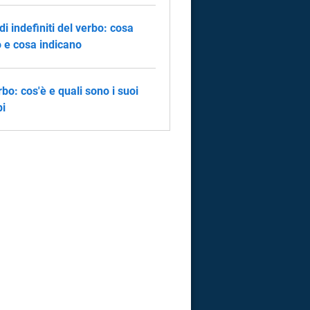
di indefiniti del verbo: cosa
 e cosa indicano
erbo: cos'è e quali sono i suoi
i