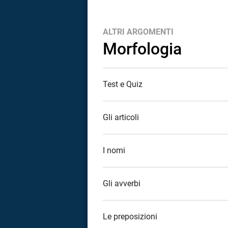
a
ALTRI ARGOMENTI
correnze
Morfologia
Test e Quiz
Gli articoli
I nomi
Gli avverbi
Le preposizioni