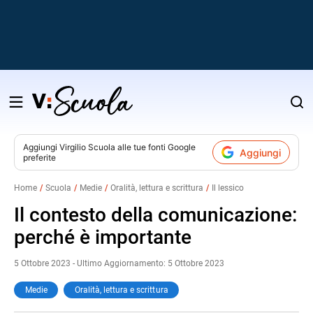
Salta
al
contenuto
Aggiungi
Virgilio Scuola
alle tue fonti Google
Aggiungi
preferite
v
Home
Scuola
Medie
Oralità, lettura e scrittura
Il lessico
i
Il contesto della comunicazione:
perché è importante
5 Ottobre 2023 - Ultimo Aggiornamento: 5 Ottobre 2023
Medie
Oralità, lettura e scrittura