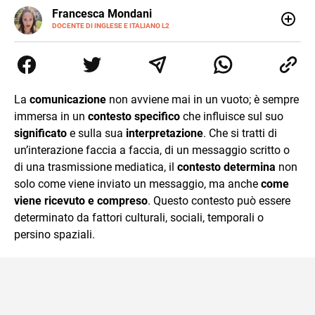
LINKEDIN
Francesca Mondani
INSTAGRAM
DOCENTE DI INGLESE E ITALIANO L2
Specializzata in pedagogia e didattica dell’italiano e
dell’inglese, insegno ad adolescenti e adulti nella scuola
secondaria di secondo grado. Mi occupo inoltre di
traduzioni, SEO Onsite e contenuti per il web. Amo i saggi
storici, la cucina e la mia Honda CBF500. Non ho il dono
La
comunicazione
non avviene mai in un vuoto; è sempre
della sintesi.
immersa in un
contesto specifico
che influisce sul suo
significato
e sulla sua
interpretazione
. Che si tratti di
un’interazione faccia a faccia, di un messaggio scritto o
di una trasmissione mediatica, il
contesto determina
non
solo come viene inviato un messaggio, ma anche
come
viene ricevuto e compreso
. Questo contesto può essere
determinato da fattori culturali, sociali, temporali o
persino spaziali.