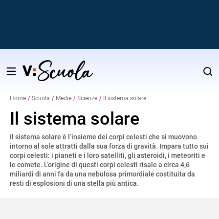
Salta
al
Home
Scuola
Medie
Scienze
Il sistema solare
contenuto
v
Il sistema solare
Il sistema solare è l’insieme dei corpi celesti che si muovono
i
intorno al sole attratti dalla sua forza di gravità. Impara tutto sui
corpi celesti: i pianeti e i loro satelliti, gli asteroidi, i meteoriti e
le comete. L’origine di questi corpi celesti risale a circa 4,6
miliardi di anni fa da una nebulosa primordiale costituita da
resti di esplosioni di una stella più antica.