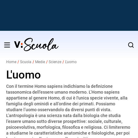
Salta
al
Home
Scuola
Medie
Scienze
L'uomo
contenuto
v
L'uomo
Con il termine Homo sapiens indichiamo la definizione
i
tassonomica dell'essere umano moderno. L’Homo sapiens
appartiene al genere Homo, di cui è l'unica specie vivente, alla
famiglia degli ominidi e all’ordine dei primati. Possiamo
studiare l’uomo osservandolo da diversi punti di vista.
L’antropologia è una scienza nata dalla biologia che studia
l’essere umano sotto diverse prospettive: sociale, culturale,
psicoevolutiva, morfologica, filosofica e religiosa. Ci limiteremo
a studiarne le caratteristiche anatomiche e fisiologiche, per poi