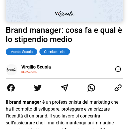
Brand manager: cosa fa e qual è
lo stipendio medio
Mondo Scuola
Orientamento
E-
Virgilio Scuola
MAIL
INSTAGRAM
REDAZIONE
ALTRI
Virgilio Scuola è un progetto di Italiaonline nato a
SITI
settembre 2023, che ha l’obiettivo di supportare
nell’apprendimento gli studenti di ogni ordine e grado
scolastico: un hub dedicato non solo giovani studenti, ma
anche genitori e insegnanti con più di 1.500 lezioni ed
Il
brand manager
è un professionista del marketing che
esercizi online, video di approfondimento e infografiche.
ha il compito di sviluppare, proteggere e valorizzare
Ogni lezione è pensata e realizzata da docenti esperti
della propria materia che trattano tutti gli argomenti
l’identità di un brand. Il suo lavoro si concentra
affrontati dagli studenti durante il percorso scolastico,
sull’assicurare che il marchio mantenga un’immagine
anche quelli più ostici, con un linguaggio semplice e