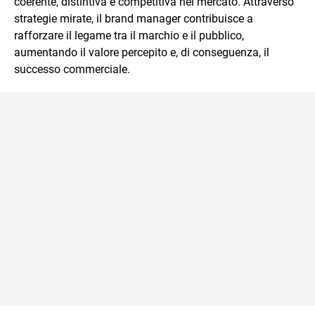
coerente, distintiva e competitiva nel mercato. Attraverso
immediato e l'ausilio di contenuti multimediali a supporto
strategie mirate, il brand manager contribuisce a
della spiegazione testuale.
rafforzare il legame tra il marchio e il pubblico,
aumentando il valore percepito e, di conseguenza, il
successo commerciale.