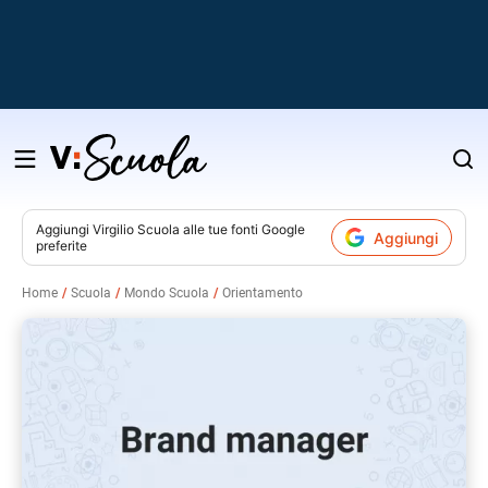
Salta
al
contenuto
Aggiungi
Virgilio Scuola
alle tue fonti Google
Aggiungi
preferite
v
Home
Scuola
Mondo Scuola
Orientamento
i