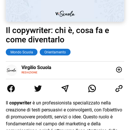
Il copywriter: chi è, cosa fa e
come diventarlo
Mondo Scuola
Orientamento
E-
Virgilio Scuola
MAIL
INSTAGRAM
REDAZIONE
ALTRI
Virgilio Scuola è un progetto di Italiaonline nato a
SITI
settembre 2023, che ha l’obiettivo di supportare
nell’apprendimento gli studenti di ogni ordine e grado
scolastico: un hub dedicato non solo giovani studenti, ma
anche genitori e insegnanti con più di 1.500 lezioni ed
Il
copywriter
è un professionista specializzato nella
esercizi online, video di approfondimento e infografiche.
creazione di testi persuasivi e coinvolgenti, con l’obiettivo
Ogni lezione è pensata e realizzata da docenti esperti
della propria materia che trattano tutti gli argomenti
di promuovere prodotti, servizi o idee. Questo ruolo è
affrontati dagli studenti durante il percorso scolastico,
fondamentale nel campo del marketing e della
anche quelli più ostici, con un linguaggio semplice e