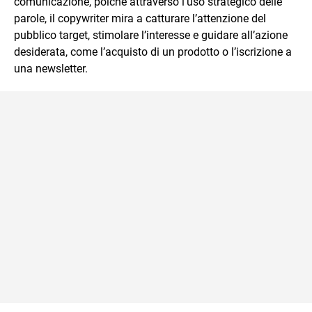
comunicazione, poiché attraverso l’uso strategico delle
immediato e l'ausilio di contenuti multimediali a supporto
parole, il copywriter mira a catturare l’attenzione del
della spiegazione testuale.
pubblico target, stimolare l’interesse e guidare all’azione
desiderata, come l’acquisto di un prodotto o l’iscrizione a
una newsletter.