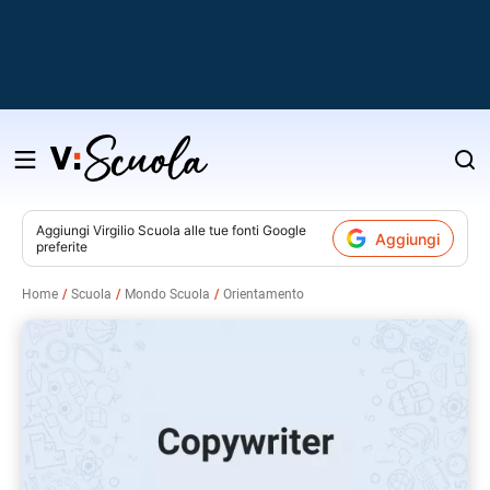
Salta
al
contenuto
Aggiungi
Virgilio Scuola
alle tue fonti Google
Aggiungi
preferite
v
Home
Scuola
Mondo Scuola
Orientamento
i