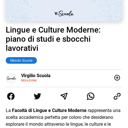
Lingue e Culture Moderne:
piano di studi e sbocchi
lavorativi
Mondo Scuola
E-
Virgilio Scuola
MAIL
INSTAGRAM
REDAZIONE
ALTRI
Virgilio Scuola è un progetto di Italiaonline nato a
SITI
settembre 2023, che ha l’obiettivo di supportare
nell’apprendimento gli studenti di ogni ordine e grado
scolastico: un hub dedicato non solo giovani studenti, ma
anche genitori e insegnanti con più di 1.500 lezioni ed
La
Facoltà di Lingue e Culture Moderne
rappresenta una
esercizi online, video di approfondimento e infografiche.
scelta accademica perfetta per coloro che desiderano
Ogni lezione è pensata e realizzata da docenti esperti
della propria materia che trattano tutti gli argomenti
esplorare il mondo attraverso le lingue, le culture e le