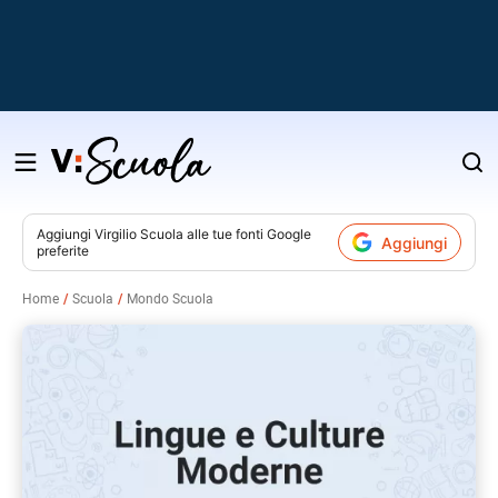
Salta
al
contenuto
Aggiungi
Virgilio Scuola
alle tue fonti Google
Aggiungi
preferite
v
Home
Scuola
Mondo Scuola
i