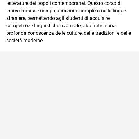
affrontati dagli studenti durante il percorso scolastico,
letterature dei popoli contemporanei. Questo corso di
anche quelli più ostici, con un linguaggio semplice e
laurea fornisce una preparazione completa nelle lingue
immediato e l'ausilio di contenuti multimediali a supporto
straniere, permettendo agli studenti di acquisire
della spiegazione testuale.
competenze linguistiche avanzate, abbinate a una
profonda conoscenza delle culture, delle tradizioni e delle
società moderne.