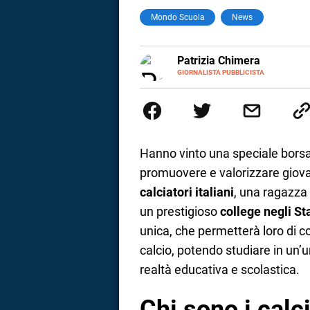
Mondo Scuola
News
a
correnze
E-
Patrizia Chimera
MAIL
LINKEDIN
GIORNALISTA PUBBLICISTA
Giornalista pubblicista, è appas
della comunicazione ha collabor
comunicazione specializzandosi 
Hanno vinto una speciale borsa d
promuovere e valorizzare giovani 
calciatori italiani
, una ragazza
un prestigioso
college negli St
unica, che permetterà loro di co
calcio, potendo studiare in un
realtà educativa e scolastica.
Chi sono i calc