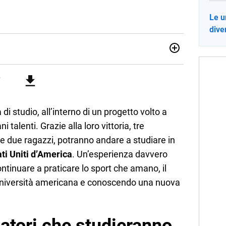
Le u
dive
sionata di sostenibilità e cultura. Dopo la laurea in scienze
ato con grandi gruppi editoriali e agenzie di
nella scrittura di articoli sul mondo scolastico.
i studio, all’interno di un progetto volto a
talenti. Grazie alla loro vittoria, tre
 e due ragazzi, potranno andare a studiare in
ati Uniti d’America
. Un’esperienza davvero
ntinuare a praticare lo sport che amano, il
’università americana e conoscendo una nuova
iatori che studieranno