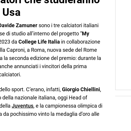
i Usa
e Davide Zamuner
sono i tre calciatori italiani
e di studio all’interno del progetto “
My
 2023 da
College Life Italia
in collaborazione
Villa Caproni, a Roma, nuova sede del Rome
ata la seconda edizione del premio: durante la
che annunciati i vincitori della prima
alciatori.
ello sport. C’erano, infatti,
Giorgio Chiellini
,
o della nazionale italiana, oggi Head of
 della
Juventus
, e la campionessa olimpica di
ha da pochissimo vinto la medaglia d’oro alle