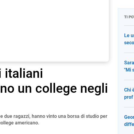
TI P
Le u
seco
Sara
 italiani
"Mi 
no un college negli
Chi 
prof
a e due ragazzi, hanno vinto una borsa di studio per
Geor
 college americano.
diff