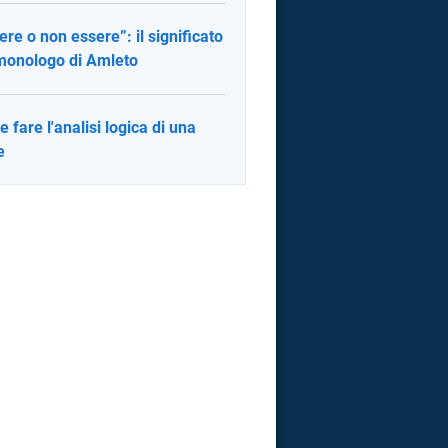
ere o non essere”: il significato
monologo di Amleto
 fare l'analisi logica di una
e