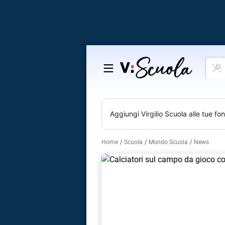
Cosa
Salta
vuoi
al
impar
contenuto
Aggiungi
Virgilio Scuola
alle tue fon
Home
Scuola
Mondo Scuola
News