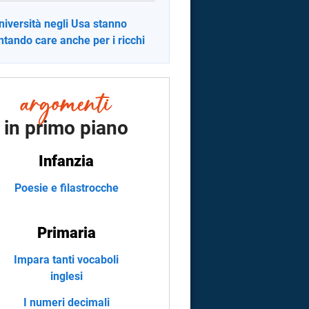
niversità negli Usa stanno
ntando care anche per i ricchi
in primo piano
Infanzia
Poesie e filastrocche
Primaria
Impara tanti vocaboli
inglesi
I numeri decimali