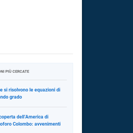
ONI PIÙ CERCATE
 si risolvono le equazioni di
ndo grado
coperta dell’America di
toforo Colombo: avvenimenti