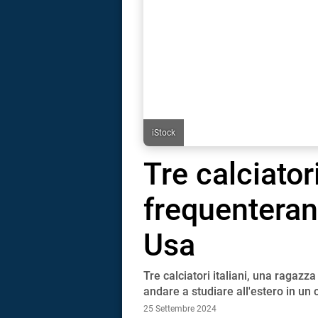
iStock
Tre calciatori
frequenteran
Usa
Tre calciatori italiani, una ragazz
i
andare a studiare all'estero in un
25 Settembre 2024
tografico