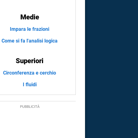
Medie
Impara le frazioni
Come si fa l'analisi logica
Superiori
Circonferenza e cerchio
I fluidi