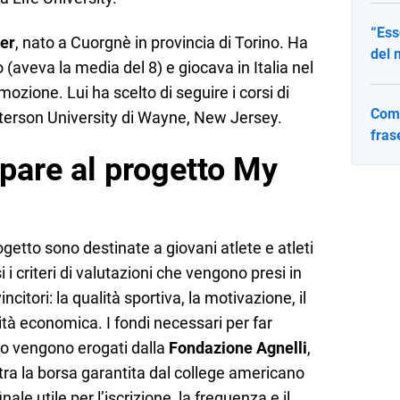
“Ess
er
, nato a Cuorgnè in provincia di Torino. Ha
del 
 (aveva la media del 8) e giocava in Italia nel
ozione. Lui ha scelto di seguire i corsi di
Come
aterson University di Wayne, New Jersey.
fras
pare al progetto
My
getto sono destinate a giovani atlete e atleti
i i criteri di valutazioni che vengono presi in
ncitori: la qualità sportiva, la motivazione, il
ilità economica. I fondi necessari per far
ero vengono erogati dalla
Fondazione Agnelli
,
 tra la borsa garantita dal college americano
ale utile per l’iscrizione, la frequenza e il