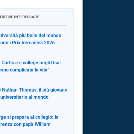
OTREBBE INTERESSARE
niversità più belle del mondo
ndo i Prix Versailles 2026
 Curtis e il college negli Usa:
sono complicata la vita"
è Nathan Thomas, il più giovane
 universitario al mondo
ge si prepara al collegio: la
erenza con papà William