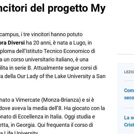
ncitori del progetto
My
campus, i tre vincitori hanno potuto
ra Diversi
ha 20 anni, è nata a Lugo, in
diploma dell’Istituto Tecnico Economico di
 a un corso universitario italiano, è una
ilita in serie B. Attualmente segue corsi di
LEZI
a della Our Lady of the Lake University a San
Come
seco
 nato a Vimercate (Monza-Brianza) e si è
 dove aveva la media dell’8. Ha giocato con la
ato di Eccellenza in Italia. Oggi studia e
La s
tta, in Georgia. Qui frequenta il corso di
Cris
 Life University.