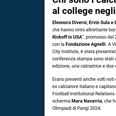
al college negl
Eleonora Diversi, Ervin Sula 
che hanno vinto altrettante bors
Kickoff in USA
”, promosso dal
con la
Fondazione Agnelli
. A 
City Institute, è stata present
conferenza stampa sono stati an
edizione, una calciatrice e due c
Erano presenti anche volti noti d
ex calciatore italiano e capitan
Football Institutional Relations
scherma
Mara Navarria
, che 
Olimpiadi di Parigi 2024.