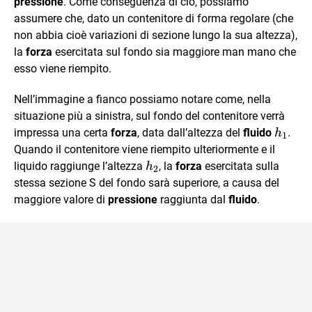
pressione
. Come conseguenza di ciò, possiamo
assumere che, dato un contenitore di forma regolare (che
non abbia cioè variazioni di sezione lungo la sua altezza),
la
forza
esercitata sul fondo sia maggiore man mano che
esso viene riempito.
Nell’immagine a fianco possiamo notare come, nella
situazione più a sinistra, sul fondo del contenitore verrà
h_{1}
impressa una certa
forza
, data dall’altezza del
fluido
.
h
1
Quando il contenitore viene riempito ulteriormente e il
h_{2}
liquido raggiunge l’altezza
, la
forza
esercitata sulla
h
2
stessa sezione S del fondo sarà superiore, a causa del
maggiore valore di
pressione
raggiunta dal
fluido
.