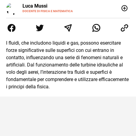
LINKEDIN
Luca Mussi
ALTRI
SITI
DOCENTE DI FISICA E MATEMATICA
Insegnante appassionato di fisica e matematica con
laurea in Astrofisica. Fondatore di PerCorsi, centro di
supporto allo studio con sedi a Milano e in Brianza.
Appassionato di cucina, viaggi, e sport come rugby,
basket e calcio. Curioso del futuro e sempre desideroso di
I fluidi, che includono liquidi e gas, possono esercitare
imparare.
forze significative sulle superfici con cui entrano in
contatto, influenzando una serie di fenomeni naturali e
artificiali. Dal funzionamento delle turbine idrauliche al
volo degli aerei, l’interazione tra fluidi e superfici è
fondamentale per comprendere e utilizzare efficacemente
i principi della fisica.