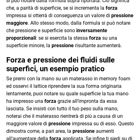
si può notare dalla formula sopra riportata. Ciò significa
che, a parità di superficie, se si incrementa la
forza
impressa si otterrà di conseguenza un valore di
pressione
maggiore
. Allo stesso modo, dalla formula si può notare
che pressione e superficie sono
inversamente
proporzionali
: se si esercita la stessa
forza
su una
superficie minore, la
pressione
risultante aumenterà.
Forza e pressione dei fluidi sulle
superfici, un esempio pratico
Se premi con la mano su un materasso in memory foam
ed osservi il lattice riprendere la sua forma originaria
lentamente, puoi notare su quale superficie la tua mano
ha impresso una
forza
grazie all’impronta da essa
lasciata. Se insisti con tutto il tuo peso sulla mano,
noterai che il materasso rientrerà di più a causa di un
maggiore valore di
pressione
impressa su di esso. Questo
dimostra come, a pari area, la
pressione
aumenti
all’aumentare della
forza
applicata. Se infine ti siedi su di