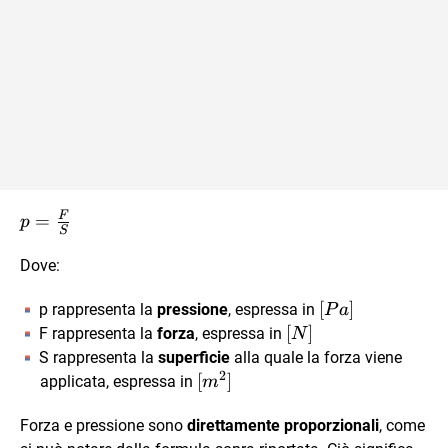
F
p =
=
p
S
\frac{F}
{S}
Dove:
[Pa]
[
]
p rappresenta la
pressione
, espressa in
P
a
[N]
[
]
F rappresenta la
forza
, espressa in
N
S rappresenta la
superficie
alla quale la forza viene
2
[m^2]
[
]
applicata, espressa in
m
Forza e pressione sono
direttamente proporzionali
, come