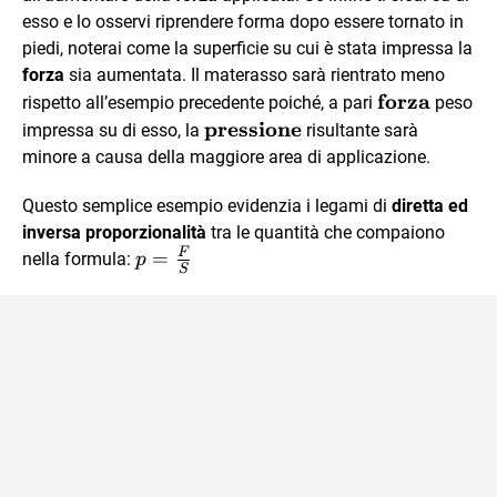
esso e lo osservi riprendere forma dopo essere tornato in
piedi, noterai come la superficie su cui è stata impressa la
forza
sia aumentata. Il materasso sarà rientrato meno
\textbf{forz
forza
rispetto all’esempio precedente poiché, a pari
peso
\textbf{pressione}
pressione
impressa su di esso, la
risultante sarà
minore a causa della maggiore area di applicazione.
Questo semplice esempio evidenzia i legami di
diretta ed
inversa proporzionalità
tra le quantità che compaiono
F
p =
=
nella formula:
p
S
\frac{F}
{S}