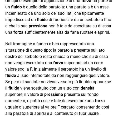
Un tipico esempio di applicazione di una
forza
da parte di
un
fluido
è quello della paratoia: una paratoia è un asse
incernierato da uno solo dei suoi lati, che tipicamente
impedisce ad un
fluido
di fuoriuscire da un serbatoio fino
a che la sua
pressione
non è tale da esercitare su di essa
una
forza
sufficientemente alta da farla ruotare e aprirsi.
Nell’immagine a fianco è ben rappresentata una
situazione di questo tipo: la paratoia presente sul lato
destro del serbatoio resta chiusa a meno che su di essa
non venga esercitata una
forza
superiore ad un certo
valore soglia F. Inizialmente il serbatoio ha un livello di
fluido
al suo interno tale da non raggiungere quel valore.
Se però al suo interno viene versato più liquido oppure se
il
fluido
viene sostituito con un altro con
densità
superiore, il valore di
pressione
presente sul fondo
aumenterà, e potrà essere tale da esercitare una
forza
uguale o superiore al valore F cercato, consentendo così
alla paratoia di aprirsi e al contenuto di fuoriuscire.