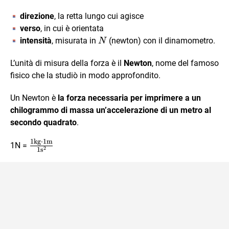
direzione
, la retta lungo cui agisce
verso
, in cui è orientata
N
intensità
, misurata in
(newton) con il dinamometro.
N
L’unità di misura della forza è il
Newton
, nome del famoso
fisico che la studiò in modo approfondito.
Un Newton è
la forza necessaria per imprimere a un
chilogrammo di massa un’accelerazione di un metro al
secondo quadrato
.
1
kg
⋅
1
m
\frac{1\text{kg}\cdot
1N =
2
1
s
1\text{m}}
{1\text{s}^{2}}