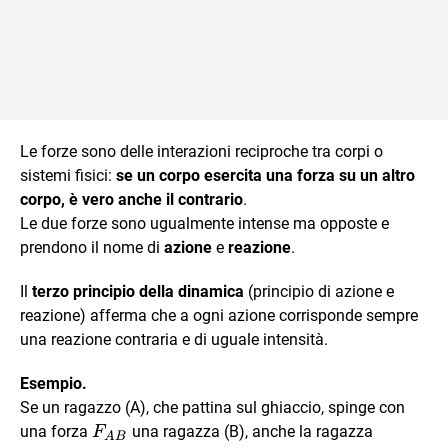
Le forze sono delle interazioni reciproche tra corpi o
sistemi fisici:
se un corpo esercita una forza su un altro
corpo, è vero anche il contrario
.
Le due forze sono ugualmente intense ma opposte e
prendono il nome di
azione
e
reazione
.
Il
terzo principio della dinamica
(principio di azione e
reazione) afferma che a ogni azione corrisponde sempre
una reazione contraria e di uguale intensità.
Esempio.
Se un ragazzo (A), che pattina sul ghiaccio, spinge con
F_{AB}
una forza
una ragazza (B), anche la ragazza
F
A
B