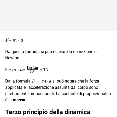
\vec{F}
m\cdot
⋅
=
F
m
a
\vec{a}
Da questa formula si può ricavare la definizione di
Newton:
1
kg
⋅
1
m
m
\frac{1\text{kg}\cdot
⋅
F =
=
= 1N.
m
a
2
1
s
\cdot
1\text{m}}
F
=
⋅
a
{1\text{s}^{2}}
Dalla formula
si può notare che la forza
F
m
a
=
applicata e l’accelerazione assunta dal corpo sono
m·
direttamente proporzionali. La costante di proporzionalità
a
è la
massa
.
Terzo principio della dinamica