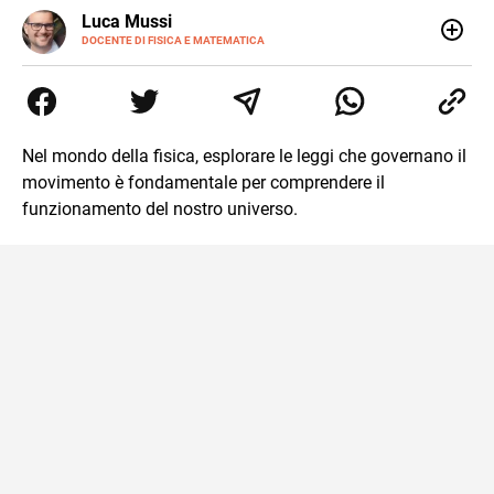
LINKEDIN
Luca Mussi
ALTRI
SITI
DOCENTE DI FISICA E MATEMATICA
Insegnante appassionato di fisica e matematica con
laurea in Astrofisica. Fondatore di PerCorsi, centro di
supporto allo studio con sedi a Milano e in Brianza.
Appassionato di cucina, viaggi, e sport come rugby,
basket e calcio. Curioso del futuro e sempre desideroso di
Nel mondo della fisica, esplorare le leggi che governano il
imparare.
movimento è fondamentale per comprendere il
funzionamento del nostro universo.