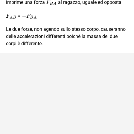
F_{BA}
imprime una forza
al ragazzo, uguale ed opposta.
F
B
A
\vec{F}_{AB}
-
−
=
F
F
A
B
B
A
\vec{F}_{BA}
Le due forze, non agendo sullo stesso corpo, causeranno
delle accelerazioni differenti poichè la massa dei due
corpi è differente.