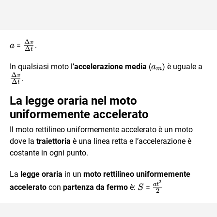
Δ
v
a
\frac{\Delta{v}}
=
.
a
Δ
t
{\Delta{t}}
a_m
\fr
In qualsiasi moto l’
accelerazione media
(
) è uguale a
a
m
Δ
{\D
v
.
Δ
t
La legge oraria nel moto
uniformemente accelerato
Il moto rettilineo uniformemente accelerato è un moto
dove la
traiettoria
è una linea retta e l’accelerazione è
costante in ogni punto.
La
legge oraria
in un
moto rettilineo uniformemente
2
S
\frac{at^2}
a
t
accelerato
con
partenza da fermo
è:
=
S
2
{2}