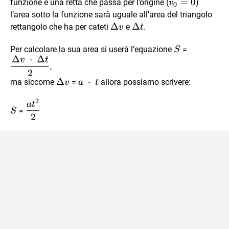
v_0
=
0
funzione è una retta che passa per l’origine (
)
v
0
= 0
l’area sotto la funzione sarà uguale all’area del triangolo
\Delta{v}
Δ
\Delta{t}
Δ
rettangolo che ha per cateti
e
.
v
t
S
\dfrac{\
Per calcolare la sua area si userà l’equazione
=
S
Δ
⋅
Δ
\ \cdot \
v
t
,
\Delta{t
2
\Delta{v}
Δ
a \
⋅
ma siccome
=
allora possiamo scrivere:
v
a
t
\cdot
2
S
\dfrac{at^{2}}
a
t
\ t
=
S
{2}
2