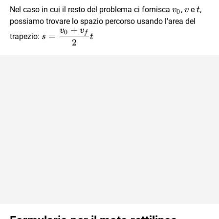
\ t
v_0
v
t
Nel caso in cui il resto del problema ci fornisca
,
e
,
v
v
t
0
possiamo trovare lo spazio percorso usando l’area del
+
v
v
s=
0
f
=
trapezio:
s
t
2
\dfrac{v_0
+ v_f}{2}
t