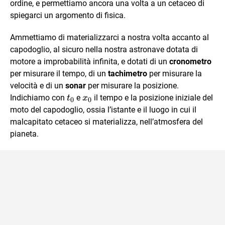
ordine, e permettiamo ancora una volta a un cetaceo di
spiegarci un argomento di fisica.
Ammettiamo di materializzarci a nostra volta accanto al
capodoglio, al sicuro nella nostra astronave dotata di
motore a improbabilità infinita, e dotati di un
cronometro
per misurare il tempo, di un
tachimetro
per misurare la
velocità e di un
sonar
per misurare la posizione.
t_0
x_0
Indichiamo con
e
il tempo e la posizione iniziale del
t
x
0
0
moto del capodoglio, ossia l’istante e il luogo in cui il
malcapitato cetaceo si materializza, nell’atmosfera del
pianeta.