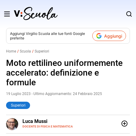
Salta
al
contenuto
Aggiungi
Virgilio Scuola
alle tue fonti Google
Aggiungi
preferite
v
Home
Scuola
Superiori
i
Moto rettilineo uniformemente
accelerato: definizione e
formule
19 Luglio 2023 - Ultimo Aggiornamento: 24 Febbraio 2025
Superiori
LINKEDIN
Luca Mussi
ALTRI
SITI
DOCENTE DI FISICA E MATEMATICA
Insegnante appassionato di fisica e matematica con