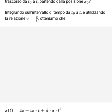
t_0
t
x_0
trascorso da
a
, partendo dalla posizione
?
t
t
x
0
0
t_0
t
Integrando sull’intervallo di tempo da
a
, e utilizzando
t
t
0
x
v =
=
la relazione
, otteniamo che
v
t
\frac
xt
1
2
x(t) =
(
)
=
+
⋅
+
⋅
⋅
x
t
x
v
t
a
t
0
0