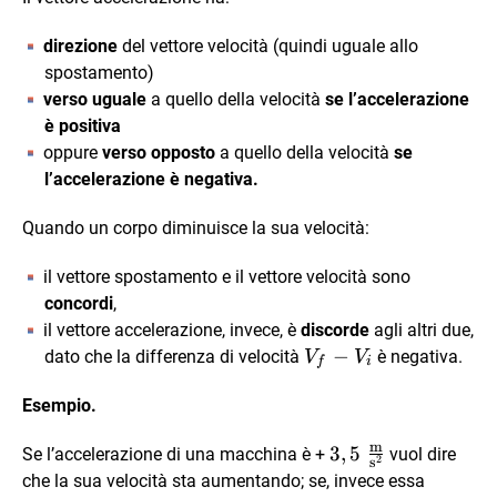
direzione
del vettore velocità (quindi uguale allo
spostamento)
verso uguale
a quello della velocità
se l’accelerazione
è positiva
oppure
verso opposto
a quello della velocità
se
l’accelerazione è negativa.
Quando un corpo diminuisce la sua velocità:
il vettore spostamento e il vettore velocità sono
concordi
,
il vettore accelerazione, invece, è
discorde
agli altri due,
V_f-
−
dato che la differenza di velocità
è negativa.
V
V
f
i
V_i
Esempio.
m
3,5 \
3
,
5
Se l’accelerazione di una macchina è +
vuol dire
2
s
\frac{\text{m}}
che la sua velocità sta aumentando; se, invece essa