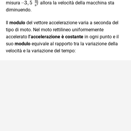
m
{\text{s}^2}
– 3,5 \
–3
,
5
misura
allora la velocità della macchina sta
2
s
\frac{\text{m}}
diminuendo.
{\text{s}^2}
Il
modulo
del vettore accelerazione varia a seconda del
tipo di moto. Nel moto rettilineo uniformemente
accelerato
l’accelerazione è costante
in ogni punto e il
suo
modulo
equivale al rapporto tra la variazione della
velocità e la variazione del tempo: