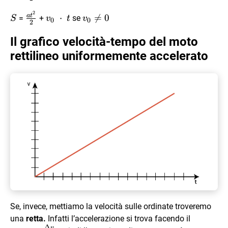
{2}
= 0
2
S
\frac{at^2}
v_0 \
v_0
a
t
⋅

=
0
=
+
se
S
v
t
v
0
0
2
{2}
\cdot
\ne
\ t
0
Il grafico velocità-tempo del moto
rettilineo uniformemente accelerato
Se, invece, mettiamo la velocità sulle ordinate troveremo
una
retta.
Infatti l’accelerazione si trova facendo il
Δ
v