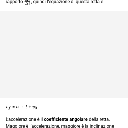
\frac{\Delta{v}}
rapporto
, quindi l’equazione di questa retta è
Δ
t
{\Delta{t}}
v_f
a \
⋅
v_0
=
+
v
a
t
v
0
f
\cdot
L’accelerazione è il
\ t
coefficiente angolare
della retta.
Maggiore è l’accelerazione, maggiore è la inclinazione