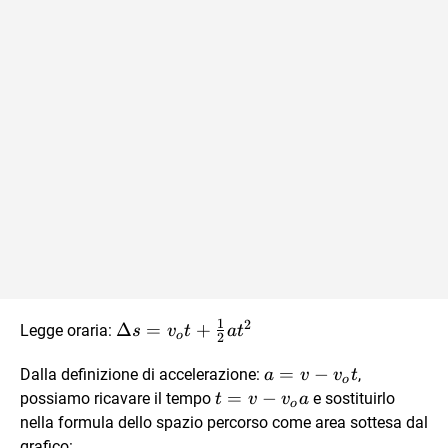
1
2
\Delta{s}=v_ot+\frac{1}
Δ
=
+
Legge oraria:
s
v
t
a
t
o
2
{2}at^2
a=v-
=
−
Dalla definizione di accelerazione:
,
a
v
v
t
o
v_ot
t=v-
=
−
possiamo ricavare il tempo
e sostituirlo
t
v
v
a
o
v_oa
nella formula dello spazio percorso come area sottesa dal
grafico: