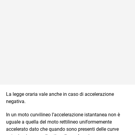
\cdot \ 2^2 \
\cdot \ 2 \
\text{s}^2}{2}
\text{s}
La legge oraria vale anche in caso di accelerazione
negativa.
In un moto curvilineo l’accelerazione istantanea non è
uguale a quella del moto rettilineo uniformemente
accelerato dato che quando sono presenti delle curve