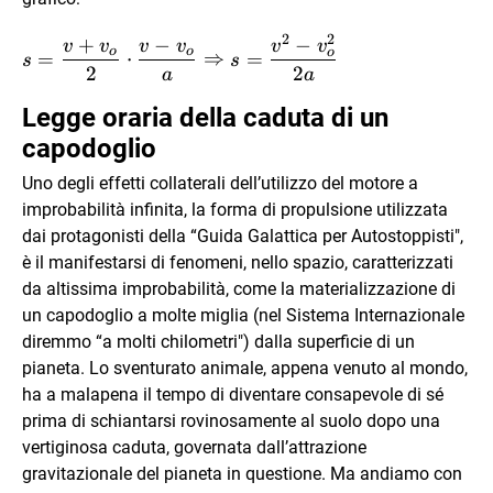
2
2
+
−
−
s=\dfrac{v+v_o}
v
v
v
v
v
v
o
o
o
=
⋅
⇒
=
s
s
{2} \cdot
2
2
a
a
\dfrac{v-v_o}{a}
Legge oraria della caduta di un
\Rightarrow
capodoglio
s=\dfrac{v^2-
v_o^2}{2a}
Uno degli effetti collaterali dell’utilizzo del motore a
improbabilità infinita, la forma di propulsione utilizzata
dai protagonisti della “Guida Galattica per Autostoppisti",
è il manifestarsi di fenomeni, nello spazio, caratterizzati
da altissima improbabilità, come la materializzazione di
un capodoglio a molte miglia (nel Sistema Internazionale
diremmo “a molti chilometri") dalla superficie di un
pianeta. Lo sventurato animale, appena venuto al mondo,
ha a malapena il tempo di diventare consapevole di sé
prima di schiantarsi rovinosamente al suolo dopo una
vertiginosa caduta, governata dall’attrazione
gravitazionale del pianeta in questione. Ma andiamo con