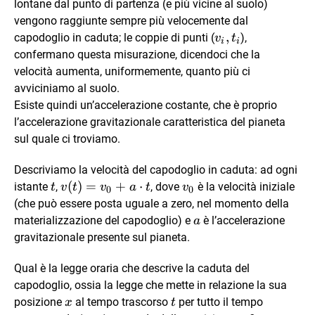
t_i
lontane dal punto di partenza (e più vicine al suolo)
vengono raggiunte sempre più velocemente dal
v_i,
,
capodoglio in caduta; le coppie di punti (
),
v
t
i
i
t_i
confermano questa misurazione, dicendoci che la
velocità aumenta, uniformemente, quanto più ci
avviciniamo al suolo.
Esiste quindi un’accelerazione costante, che è proprio
l’accelerazione gravitazionale caratteristica del pianeta
sul quale ci troviamo.
Descriviamo la velocità del capodoglio in caduta: ad ogni
t
v(t) =
(
)
=
+
⋅
v_0
istante
,
, dove
è la velocità iniziale
t
v
t
v
a
t
v
0
0
v_0+a\cdot
(che può essere posta uguale a zero, nel momento della
t
a
materializzazione del capodoglio) e
è l’accelerazione
a
gravitazionale presente sul pianeta.
Qual è la legge oraria che descrive la caduta del
capodoglio, ossia la legge che mette in relazione la sua
x
t
posizione
al tempo trascorso
per tutto il tempo
x
t