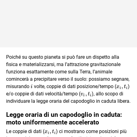
Poiché su questo pianeta si può fare un dispetto alla
fisica e materializzarsi, ma l’attrazione gravitazionale
funziona esattamente come sulla Terra, l’animale
comincerà a precipitare verso il suolo: possiamo segnare,
i
x_i,
,
misurando
volte, coppie di dati posizione/tempo (
)
i
x
t
i
i
t_i
v_i,
,
e/o coppie di dati velocità/tempo (
), allo scopo di
v
t
i
i
t_i
individuare la legge oraria del capodoglio in caduta libera.
Legge oraria di un capodoglio in caduta:
moto uniformemente accelerato
x_i,
,
Le coppie di dati (
) ci mostrano come posizioni più
x
t
i
i