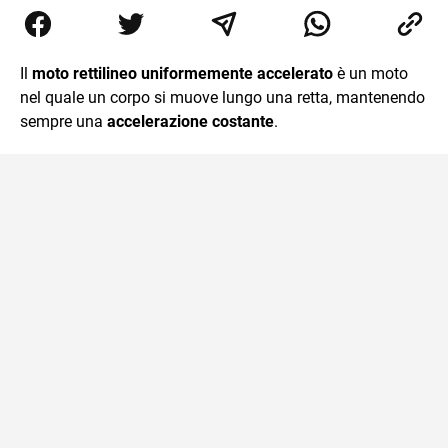
laurea in Astrofisica. Fondatore di PerCorsi, centro di
supporto allo studio con sedi a Milano e in Brianza.
Appassionato di cucina, viaggi, e sport come rugby,
basket e calcio. Curioso del futuro e sempre desideroso di
Il
moto rettilineo uniformemente accelerato
è un moto
imparare.
nel quale un corpo si muove lungo una retta, mantenendo
sempre una
accelerazione costante
.