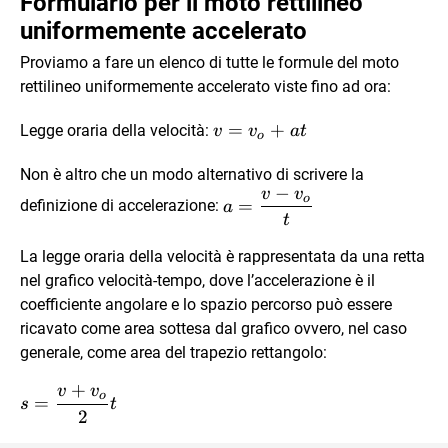
Formulario per il moto rettilineo
uniformemente accelerato
Proviamo a fare un elenco di tutte le formule del moto
rettilineo uniformemente accelerato viste fino ad ora:
v=v_o+at
=
+
Legge oraria della velocità:
v
v
a
t
o
Non è altro che un modo alternativo di scrivere la
−
v
v
a=\dfrac{v-
o
=
definizione di accelerazione:
a
v_o}{t}
t
La legge oraria della velocità è rappresentata da una retta
nel grafico velocità-tempo, dove l’accelerazione è il
coefficiente angolare e lo spazio percorso può essere
ricavato come area sottesa dal grafico ovvero, nel caso
generale, come area del trapezio rettangolo:
+
v
v
s=\dfrac{v+v_o}
o
=
s
t
2
{2} t