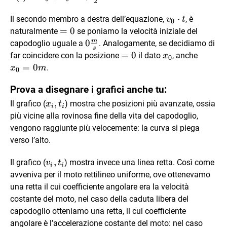
2
x_0 +
v_0\cdot
⋅
v_0\cdot
Il secondo membro a destra dell’equazione,
, è
v
t
0
t
=0
=
0
t +\frac
naturalmente
se poniamo la velocità iniziale del
m
12 \cdot
0
0
capodoglio uguale a
. Analogamente, se decidiamo di
s
a\cdot
\frac
=0
=
0
x_0
x_0
far coincidere con la posizione
il dato
, anche
x
0
t^2
ms
= 0
=
0
.
x
m
0
m
Prova a disegnare i grafici anche tu:
x_i,
,
Il grafico (
) mostra che posizioni più avanzate, ossia
x
t
i
i
t_i
più vicine alla rovinosa fine della vita del capodoglio,
vengono raggiunte più velocemente: la curva si piega
verso l’alto.
v_i,
,
Il grafico (
) mostra invece una linea retta. Così come
v
t
i
i
t_i
avveniva per il moto rettilineo uniforme, ove ottenevamo
una retta il cui coefficiente angolare era la velocità
costante del moto, nel caso della caduta libera del
capodoglio otteniamo una retta, il cui coefficiente
angolare è l’accelerazione costante del moto: nel caso