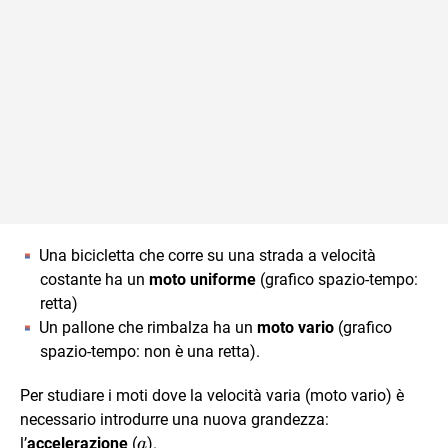
Una bicicletta che corre su una strada a velocità
costante ha un
moto uniforme
(grafico spazio-tempo:
retta)
Un pallone che rimbalza ha un
moto vario
(grafico
spazio-tempo: non è una retta).
Per studiare i moti dove la velocità varia (moto vario) è
necessario introdurre una nuova grandezza:
\vec{a}
l’
accelerazion
e
(
).
a