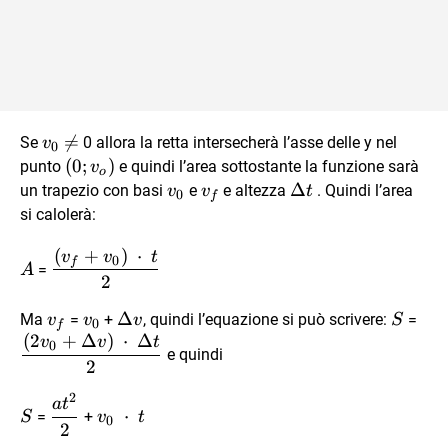
v_0
\ne

=
Se
0 allora la retta intersecherà l’asse delle y nel
v
0
(0;v_o)
(
0
;
)
punto
e quindi l’area sottostante la funzione sarà
v
o
v_0
v_f
\Delta{t}
Δ
un trapezio con basi
e
e altezza
. Quindi l’area
v
v
t
0
f
si calolerà:
(
+
)
⋅
A
\dfrac{(v_f
v
v
t
0
f
=
A
+ v_0) \
2
\cdot \ t}
v_f
v_0
\Delta{v}
Δ
S
\df
Ma
=
+
, quindi l’equazione si può scrivere:
=
v
v
v
S
{2}
0
f
(
2
+
Δ
)
⋅
Δ
+
v
v
t
0
e quindi
\De
2
\cd
2
S
\dfrac{at^2}
v_0 \
a
t
\De
⋅
=
+
S
v
t
0
{2}
\cdot
2
{2}