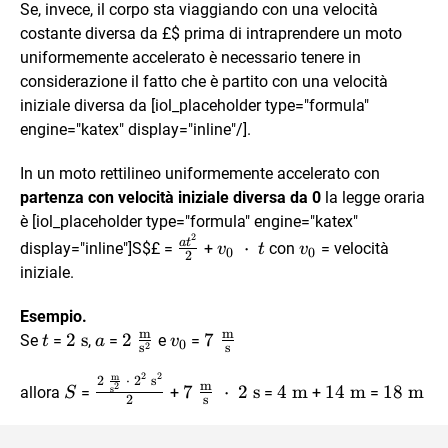
Se, invece, il corpo sta viaggiando con una velocità
costante diversa da
£$ prima di intraprendere un moto
uniformemente accelerato è necessario tenere in
considerazione il fatto che è partito con una velocità
iniziale diversa da [iol_placeholder type="formula"
engine="katex" display="inline"/].
In un moto rettilineo uniformemente accelerato con
partenza con velocità iniziale diversa da 0
la legge oraria
è [iol_placeholder type="formula" engine="katex"
2
\frac{at^2}
v_0 \
v_0
a
t
⋅
display="inline"]S$£ =
+
con
= velocità
v
t
v
0
0
2
{2}
\cdot
iniziale.
\ t
Esempio.
m
m
t
2 \
2
s
a
2 \
2
v_0
7 \
7
Se
=
,
=
e
=
t
a
v
0
2
s
s
\text{s}
\frac{\text{m}}
\frac{\text{m}}
2
2
m
S
\frac{2 \
7 \
4 \
14 \
18 \
2
⋅
2
s
{\text{s}^2}
{\text{s}}
m
2
7
⋅
2
s
4
m
14
m
18
m
allora
=
s
+
=
+
=
S
2
s
\frac{\text{m}}
\frac{\text{m}}
\text{m}
\text{m}
\text{
{\text{s}^2} \
{\text{s}} \