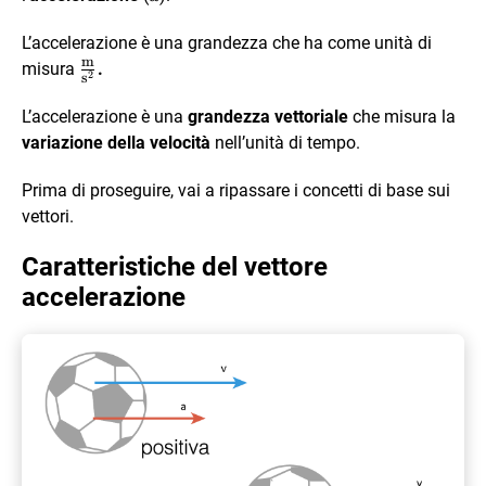
L’accelerazione è una grandezza che ha come unità di
m
\frac{\text{m}}
misura
.
2
s
{\text{s}^2}
L’accelerazione è una
grandezza vettoriale
che misura la
variazione della velocità
nell’unità di tempo.
Prima di proseguire, vai a ripassare i concetti di base sui
vettori.
Caratteristiche del vettore
accelerazione