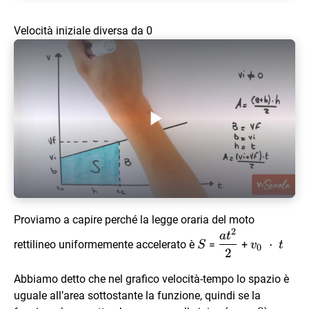
Velocità iniziale diversa da 0
Play Video
Proviamo a capire perché la legge oraria del moto
2
S
\dfrac{at^2}
v_0 \
a
t
⋅
rettilineo uniformemente accelerato è
=
+
S
v
t
0
{2}
\cdot
2
\ t
Abbiamo detto che nel grafico velocità-tempo lo spazio è
uguale all’area sottostante la funzione, quindi se la