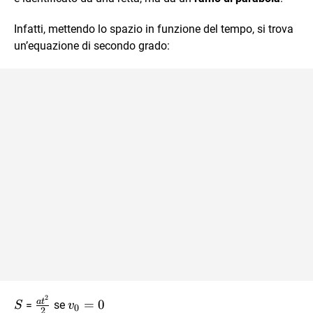
Infatti, mettendo lo spazio in funzione del tempo, si trova
un’equazione di secondo grado:
2
S
\frac{at^2}
v_0
a
t
=
0
=
se
S
v
0
2