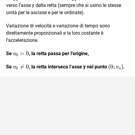
verso l’asse y della retta (sempre che si usino le stesse
unità per le ascisse e per le ordinate).
Variazione di velocità e variazione di tempo sono
direttamente proporzionali e la loro costante è
l’accelerazione.
v_0=0
=
0
Se
, la retta passa per l’origine,
v
0
v_0

=
0
(0;
(
0
;
)
Se
, la retta interseca l’asse y nel punto
.
v
v
0
o
\neq
v_o)
0