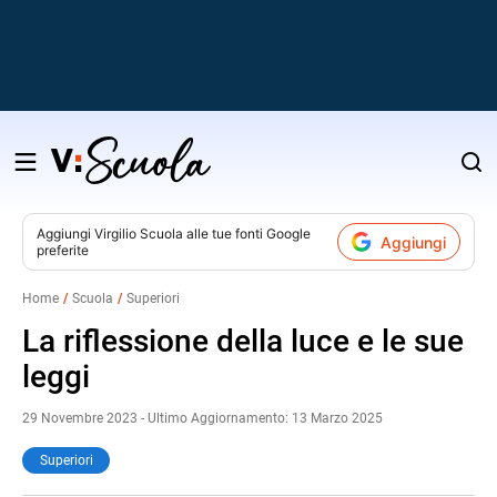
Salta
al
contenuto
Aggiungi
Virgilio Scuola
alle tue fonti Google
Aggiungi
preferite
v
Home
Scuola
Superiori
i
La riflessione della luce e le sue
leggi
29 Novembre 2023 - Ultimo Aggiornamento: 13 Marzo 2025
Superiori