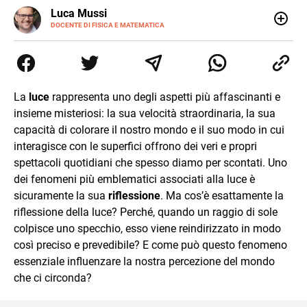
LINKEDIN
Luca Mussi
ALTRI
SITI
DOCENTE DI FISICA E MATEMATICA
Insegnante appassionato di fisica e matematica con
laurea in Astrofisica. Fondatore di PerCorsi, centro di
supporto allo studio con sedi a Milano e in Brianza.
Appassionato di cucina, viaggi, e sport come rugby,
basket e calcio. Curioso del futuro e sempre desideroso di
La
luce
rappresenta uno degli aspetti più affascinanti e
imparare.
insieme misteriosi: la sua velocità straordinaria, la sua
capacità di colorare il nostro mondo e il suo modo in cui
interagisce con le superfici offrono dei veri e propri
spettacoli quotidiani che spesso diamo per scontati. Uno
dei fenomeni più emblematici associati alla luce è
sicuramente la sua
riflessione
. Ma cos’è esattamente la
riflessione della luce? Perché, quando un raggio di sole
colpisce uno specchio, esso viene reindirizzato in modo
così preciso e prevedibile? E come può questo fenomeno
essenziale influenzare la nostra percezione del mondo
che ci circonda?