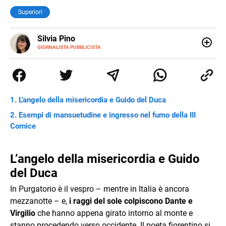
Superiori
E-
Silvia Pino
MAIL
GIORNALISTA PUBBLICISTA
Ho iniziato con le lingue straniere, ho continuato con la
traduzione e poi con l’editoria. Sono stata catturata dalla
critica del testo perché stregata dalle parole, dalla
comunicazione per pura casualità. Leggo, indago e amo i
giochi di parole. Poiché non era abbastanza ho iniziato a
L'angelo della misericordia e Guido del Duca
scrivere e non mi sono più fermata.
Esempi di mansuetudine e ingresso nel fumo della III
Cornice
L’angelo della misericordia e Guido
del Duca
In Purgatorio è il vespro – mentre in Italia è ancora
mezzanotte – e,
i raggi del sole colpiscono Dante e
Virgilio
che hanno appena girato intorno al monte e
stanno procedendo verso occidente. Il poeta fiorentino si