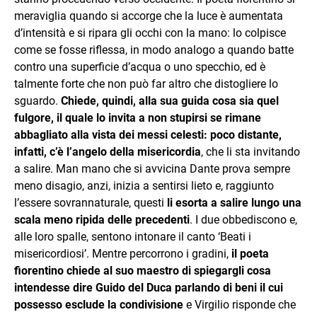
meraviglia quando si accorge che la luce è aumentata
d’intensità e si ripara gli occhi con la mano: lo colpisce
come se fosse riflessa, in modo analogo a quando batte
contro una superficie d’acqua o uno specchio, ed è
talmente forte che non può far altro che distogliere lo
sguardo.
Chiede, quindi, alla sua guida cosa sia quel
fulgore, il quale lo invita a non stupirsi se rimane
abbagliato alla vista dei messi celesti: poco distante,
infatti, c’è l’angelo della misericordia
, che li sta invitando
a salire. Man mano che si avvicina Dante prova sempre
meno disagio, anzi, inizia a sentirsi lieto e, raggiunto
l’essere sovrannaturale, questi
li esorta a salire lungo una
scala meno ripida delle precedenti
. I due obbediscono e,
alle loro spalle, sentono intonare il canto ‘Beati i
misericordiosi’. Mentre percorrono i gradini,
il poeta
fiorentino chiede al suo maestro di spiegargli cosa
intendesse dire Guido del Duca parlando di beni il cui
possesso esclude la condivisione
e Virgilio risponde che