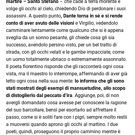
martire – Santo Stefano
– che cade a terra morente e
volge gli occhi al cielo, chiedendo Dio di perdonare i suoi
assassini. A questo punto
, Dante torna in sé e si rende
conto di aver avuto delle visioni
e Virgilio, vedendolo
camminare lentamente come qualcuno che si è appena
sveglia da un sonno pesante, gli chiede cosa gli sia
successo, avendolo persino visto, per un bel tratto di
strada, con gli occhi velati e le gambe impacciate, come
un uomo totalmente ubriaco o estremamente assonnato.
Il poeta fiorentino risponde che gli racconterà ogni cosa
vista, ma il maestro lo interrompe, affermando di aver già
letto ogni cosa nella sua mente:
lo informa che gli sono
stati mostrati degli esempi di mansuetudine, allo scopo
di distoglierlo dal peccato d’ira
. Aggiunge, poi, di non
avergli domandato cosa avesse per conoscere la ragione
del suo barcollare, bensì per esortarlo ad affrettare il
passo, come si è soliti fare con i pigri, sempre molto restii
a muoversi quando aprono gli occhi al mattino. I due
poeti, quindi, proseguono il proprio cammino mentre è