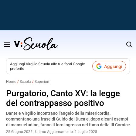
Salta
al
contenuto
Aggiungi
Virgilio Scuola
alle tue fonti Google
Aggiungi
preferite
v
Home
Scuola
Superiori
i
Purgatorio, Canto XV: la legge
del contrappasso positivo
Dante e Virgilio incontrano l'angelo della misericordia,
commentano una frase di Guido del Duca e, dopo alcuni esempi
di mansuetudine, fanno il loro ingresso nel fumo della III Cornice
25 Giugno 2025 - Ultimo Aggiornamento: 1 Luglio 2025