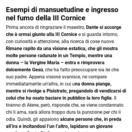
Esempi di mansuetudine e ingresso
nel fumo della III Cornice
Prima ancora di ringraziare il maestro,
Dante si accorge
che è ormai giunto alla III Cornice
e si guarda intorno,
con curiosità e attenzione, alla ricerca di cose nuove.
Rimane rapito da una visione estatica, che gli mostra
molte persone radunate in un Tempio, mentre una
donna – la Vergine Maria – entra e rimprovera
dolcemente Gesù
, che ha fatto preoccupare sia lei che
suo padre. Appena visione svanisce, ne compare
immediatamente un’altra, in cui u
na donna piange,
mentre si rivolge a Pisistrato, pregandolo di vendicarsi di
colui che ha osato baciare in pubblico la loro figlia
. Il
tiranno di Atene, però, risponde che, se viene condannato
chi li ama, sarà allora troppo dura la punizione per chi li
odia. Quindi, gli appaiono
alcune persone che, in preda
all’ira e incitandosi l’un l’altro, lapidano un giovane