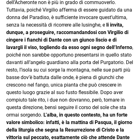
dell’Acheronte non è più in grado di commuoverlo.
Tuttavia, poiché Virgilio afferma di essere guidato da una
donna del Paradiso, è sufficiente invocare quest’ultima,
senza la necessità di ricorrere alle lusinghe, e
li invita,
dunque, a proseguire, raccomandandosi con Virgilio di
cingere i fianchi di Dante con un giunco liscio e di
lavargli il viso, togliendo da esso ogni segno dell’Inferno
,
poiché non sarebbe opportuno presentarsi in quello stato
davanti all’angelo guardiano alla porta del Purgatorio. Del
resto, l’isola su cui sorge la montagna, nelle sue parti più
basse dov’è battuta dalle onde, è piena di giunchi che
crescono nel fango, unica pianta che può crescere in
questo luogo grazie al suo fusto flessibile. Dopo aver
compiuto tale rito, i due non dovranno, però, tornare in
questa direzione, bensì seguire il corso del sole che sta
ormai sorgendo.
L’alba, in questo contesto, ha un forte
valore simbolico: infatti, è la mattina di Pasqua, il giorno
della liturgia che segna la Resurrezione di Cristo e la
vittoria sul peccato, esattamente ciò che attende Dante