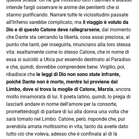
intende fargli osservare le anime dei penitenti che si
stanno purificando. Narrare tutte le vicissitudini passate
all’Inferno sarebbe complicato, ma
il viaggio è voluto da
Dio e di questo Catone deve rallegrarsene
, dal momento
che Dante sta cercando la libertà, cosa assai preziosa, al
punto che tanti, per inseguirla, rinunciano alla loro stessa
vita: esattamente come lo stesso Catone, che in nome di
essa si suicidò a Utica pur essendo destinato al Paradiso
e che, quindi, dovrebbe comprendere bene. Virgilio, poi,
ribadisce che
le leggi di Dio non sono state infrante,
poiché Dante non è morto, mentre lui proviene dal
Limbo, dove si trova la moglie di Catone, Marzia
, ancora
molto innamorata di lui. Il poeta latino, quindi, lo prega di
lasciarli andare in nome dell’amore per la consorte,
promettendogli di parlare di lui alla donna una volta che
sarà tornato nel Limbo. Catone, però, risponde che, pur
avendola amata moltissimo in vita, tanto da averle dato
tutto ciò che voleva, adesso che è confinata al di là