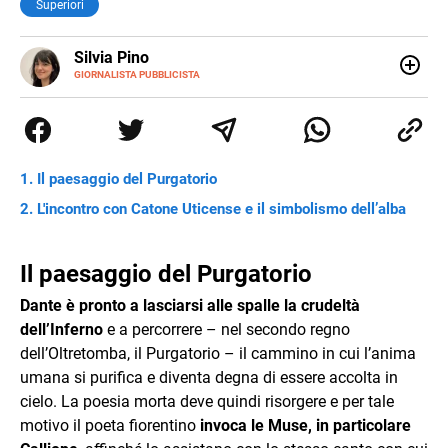
Superiori
E-
Silvia Pino
MAIL
GIORNALISTA PUBBLICISTA
Ho iniziato con le lingue straniere, ho continuato con la
traduzione e poi con l’editoria. Sono stata catturata dalla
critica del testo perché stregata dalle parole, dalla
comunicazione per pura casualità. Leggo, indago e amo i
giochi di parole. Poiché non era abbastanza ho iniziato a
Il paesaggio del Purgatorio
scrivere e non mi sono più fermata.
L'incontro con Catone Uticense e il simbolismo dell’alba
Il paesaggio del Purgatorio
Dante è pronto a lasciarsi alle spalle la crudeltà
dell’Inferno
e a percorrere – nel secondo regno
dell’Oltretomba, il Purgatorio – il cammino in cui l’anima
umana si purifica e diventa degna di essere accolta in
cielo. La poesia morta deve quindi risorgere e per tale
motivo il poeta fiorentino
invoca le Muse, in particolare