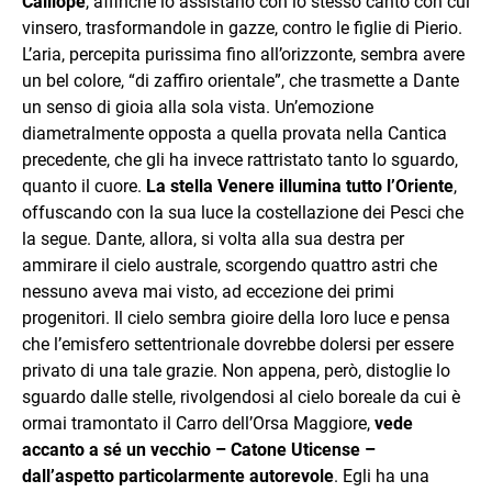
Calliope
, affinché lo assistano con lo stesso canto con cui
vinsero, trasformandole in gazze, contro le figlie di Pierio.
L’aria, percepita purissima fino all’orizzonte, sembra avere
un bel colore, “di zaffiro orientale”, che trasmette a Dante
un senso di gioia alla sola vista. Un’emozione
diametralmente opposta a quella provata nella Cantica
precedente, che gli ha invece rattristato tanto lo sguardo,
quanto il cuore.
La stella Venere illumina tutto l’Oriente
,
offuscando con la sua luce la costellazione dei Pesci che
la segue. Dante, allora, si volta alla sua destra per
ammirare il cielo australe, scorgendo quattro astri che
nessuno aveva mai visto, ad eccezione dei primi
progenitori. Il cielo sembra gioire della loro luce e pensa
che l’emisfero settentrionale dovrebbe dolersi per essere
privato di una tale grazie. Non appena, però, distoglie lo
sguardo dalle stelle, rivolgendosi al cielo boreale da cui è
ormai tramontato il Carro dell’Orsa Maggiore,
vede
accanto a sé un vecchio – Catone Uticense –
dall’aspetto particolarmente autorevole
. Egli ha una