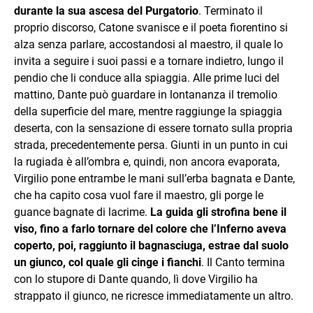
durante la sua ascesa del Purgatorio
. Terminato il
proprio discorso, Catone svanisce e il poeta fiorentino si
alza senza parlare, accostandosi al maestro, il quale lo
invita a seguire i suoi passi e a tornare indietro, lungo il
pendio che li conduce alla spiaggia. Alle prime luci del
mattino, Dante può guardare in lontananza il tremolio
della superficie del mare, mentre raggiunge la spiaggia
deserta, con la sensazione di essere tornato sulla propria
strada, precedentemente persa. Giunti in un punto in cui
la rugiada è all’ombra e, quindi, non ancora evaporata,
Virgilio pone entrambe le mani sull’erba bagnata e Dante,
che ha capito cosa vuol fare il maestro, gli porge le
guance bagnate di lacrime.
La guida gli strofina bene il
viso, fino a farlo tornare del colore che l’Inferno aveva
coperto, poi, raggiunto il bagnasciuga, estrae dal suolo
un giunco, col quale gli cinge i fianchi
. Il Canto termina
con lo stupore di Dante quando, lì dove Virgilio ha
strappato il giunco, ne ricresce immediatamente un altro.