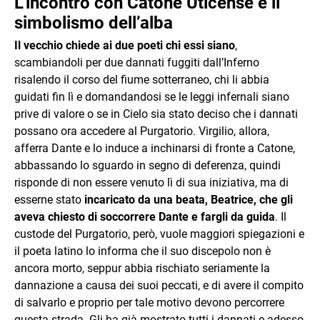
L’incontro con Catone Uticense e il
simbolismo dell’alba
Il vecchio chiede ai due poeti chi essi siano
,
scambiandoli per due dannati fuggiti dall’Inferno
risalendo il corso del fiume sotterraneo, chi li abbia
guidati fin lì e domandandosi se le leggi infernali siano
prive di valore o se in Cielo sia stato deciso che i dannati
possano ora accedere al Purgatorio. Virgilio, allora,
afferra Dante e lo induce a inchinarsi di fronte a Catone,
abbassando lo sguardo in segno di deferenza, quindi
risponde di non essere venuto lì di sua iniziativa, ma di
esserne stato
incaricato da una beata, Beatrice, che gli
aveva chiesto di soccorrere Dante e fargli da guida
. Il
custode del Purgatorio, però, vuole maggiori spiegazioni e
il poeta latino lo informa che il suo discepolo non è
ancora morto, seppur abbia rischiato seriamente la
dannazione a causa dei suoi peccati, e di avere il compito
di salvarlo e proprio per tale motivo devono percorrere
questa strada. Gli ha già mostrato tutti i dannati e adesso