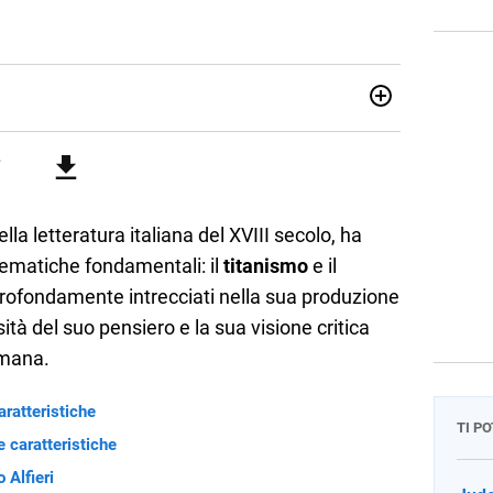
attica dell’italiano e dell’inglese, insegno ad adolescenti e
di secondo grado. Mi occupo inoltre di traduzioni, SEO
Amo i saggi storici, la cucina e la mia Honda CBF500. Non ho
della letteratura italiana del XVIII secolo, ha
tematiche fondamentali: il
titanismo
e il
 profondamente intrecciati nella sua produzione
sità del suo pensiero e la sua visione critica
umana.
aratteristiche
TI P
e caratteristiche
 Alfieri