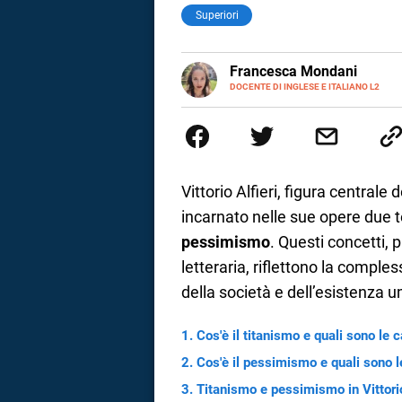
Superiori
LINKEDIN
Francesca Mondani
INSTAGRAM
DOCENTE DI INGLESE E ITALIANO L2
Specializzata in pedagogia e did
adulti nella scuola secondaria 
Onsite e contenuti per il web. 
il dono della sintesi.
Vittorio Alfieri, figura centrale 
incarnato nelle sue opere due 
pessimismo
. Questi concetti,
letteraria, riflettono la comples
della società e dell’esistenza 
Cos'è il titanismo e quali sono le c
i
Cos'è il pessimismo e quali sono l
Titanismo e pessimismo in Vittorio
tografico