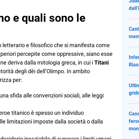
Jude
dall
mo e quali sono le
Cant
memo
letterario e filosofico che si manifesta come
superiori percepite come oppressive, siano esse
Infe
mine deriva dalla mitologia greca, in cui i
Titani
Rias
torità degli dèi dell’Olimpo. In ambito
erizza per:
Ulti
grid
 una sfida alle convenzioni sociali, alle leggi
l’eroe titanico è spesso un individuo
Cand
le limitazioni imposte dalla società o dalla
fero
mon
 desiderio insaziabile di superare i limiti umani