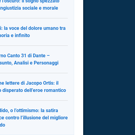
 l’oscuro: il sogno spezzato
’ingiustizia sociale e morale
i: la voce del dolore umano tra
ria e infinito
rno Canto 31 di Dante –
sunto, Analisi e Personaggi
me lettere di Jacopo Ortis: il
o disperato dell’eroe romantico
ido, o l’ottimismo: la satira
ce contro l’illusione del migliore
do