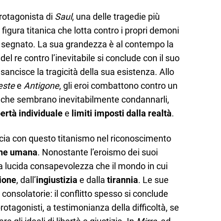
rotagonista di
Saul
, una delle tragedie più
la figura titanica che lotta contro i propri demoni
ià segnato. La sua grandezza è al contempo la
 del re contro l’inevitabile si conclude con il suo
 sancisce la tragicità della sua esistenza. Allo
este
e
Antigone
, gli eroi combattono contro un
 che sembrano inevitabilmente condannarli,
bertà individuale
e
limiti imposti dalla realtà
.
reccia con questo titanismo nel riconoscimento
one umana
. Nonostante l’eroismo dei suoi
a lucida consapevolezza che il mondo in cui
ione
, dall’
ingiustizia
e dalla
tirannia
. Le sue
 consolatorie: il conflitto spesso si conclude
rotagonisti, a testimonianza della difficoltà, se