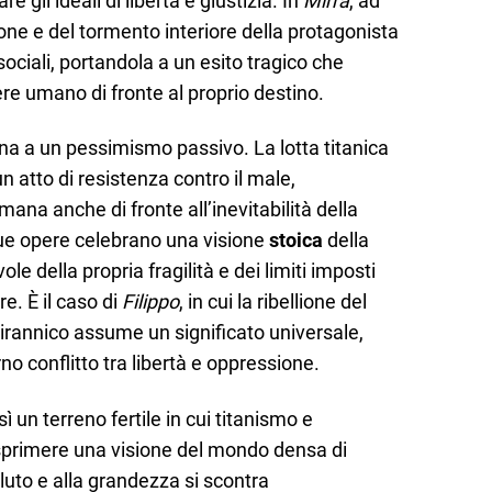
re gli ideali di libertà e giustizia. In
Mirra
, ad
ione e del tormento interiore della protagonista
sociali, portandola a un esito tragico che
ere umano di fronte al proprio destino.
dona a un pessimismo passivo. La lotta titanica
 atto di resistenza contro il male,
ana anche di fronte all’inevitabilità della
sue opere celebrano una visione
stoica
della
ole della propria fragilità e dei limiti imposti
re. È il caso di
Filippo
, in cui la ribellione del
irannico assume un significato universale,
o conflitto tra libertà e oppressione.
ì un terreno fertile in cui titanismo e
sprimere una visione del mondo densa di
oluto e alla grandezza si scontra