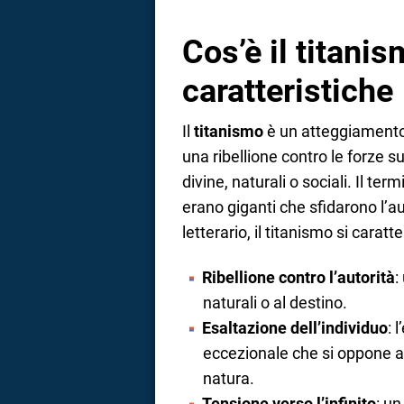
a
Cos’è il titanis
correnze
caratteristiche
Il
titanismo
è un atteggiamento 
una ribellione contro le forze 
divine, naturali o sociali. Il ter
erano giganti che sfidarono l’au
letterario, il titanismo si caratt
Ribellione contro l’autorità
:
naturali o al destino.
Esaltazione dell’individuo
: 
eccezionale che si oppone al
natura.
Tensione verso l’infinito
: un