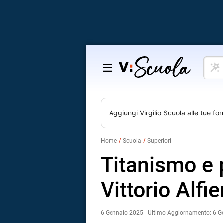
Cosa
Salta
vuoi
al
impar
contenuto
Aggiungi
Virgilio Scuola
alle tue fon
Home
Scuola
Superiori
Titanismo e
Vittorio Alfie
6 Gennaio 2025 - Ultimo Aggiornamento: 6 