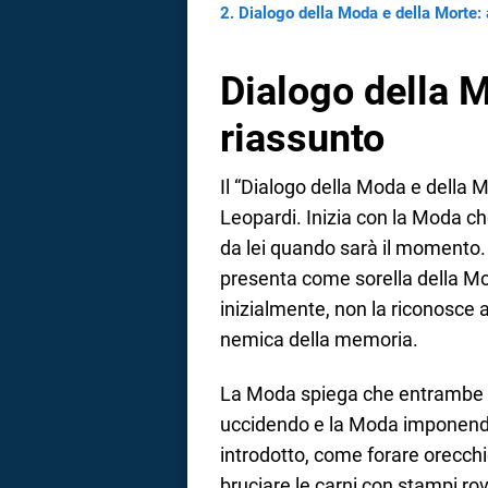
Dialogo della Moda e della Morte: 
a
Dialogo della M
correnze
riassunto
Il “Dialogo della Moda e della M
Leopardi. Inizia con la Moda ch
da lei quando sarà il momento.
presenta come sorella della Mo
inizialmente, non la riconosce a
nemica della memoria.
La Moda spiega che entrambe d
uccidendo e la Moda imponend
introdotto, come forare orecch
bruciare le carni con stampi ro