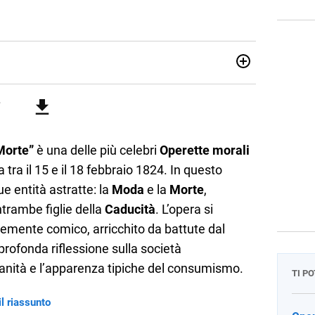
attica dell’italiano e dell’inglese, insegno ad adolescenti e
di secondo grado. Mi occupo inoltre di traduzioni, SEO
Amo i saggi storici, la cucina e la mia Honda CBF500. Non ho
Morte”
è una delle più celebri
Operette morali
 tra il 15 e il 18 febbraio 1824. In questo
e entità astratte: la
Moda
e la
Morte
,
trambe figlie della
Caducità
. L’opera si
temente comico, arricchito da battute dal
profonda riflessione sulla società
anità e l’apparenza tipiche del consumismo.
TI P
il riassunto