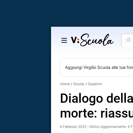
Cosa
Salta
vuoi
al
impar
contenuto
Aggiungi
Virgilio Scuola
alle tue fon
Home
Scuola
Superiori
Dialogo dell
morte: riassu
6 Febbraio 2025 - Ultimo Aggiornamento: 6 