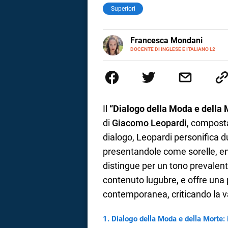
Superiori
LINKEDIN
Francesca Mondani
INSTAGRAM
DOCENTE DI INGLESE E ITALIANO L2
Specializzata in pedagogia e did
adulti nella scuola secondaria 
Onsite e contenuti per il web. 
il dono della sintesi.
Il
“Dialogo della Moda e della 
di
Giacomo Leopardi
, composta
dialogo, Leopardi personifica du
presentandole come sorelle, en
distingue per un tono prevalen
contenuto lugubre, e offre una 
contemporanea, criticando la v
i
Dialogo della Moda e della Morte: 
tografico