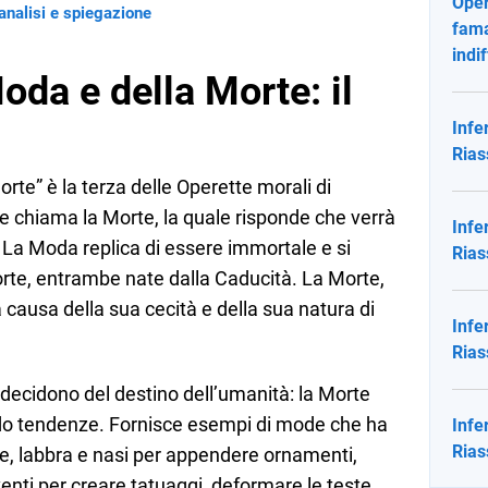
Oper
analisi e spiegazione
fama 
indi
oda e della Morte: il
Infe
Rias
orte” è la terza delle Operette morali di
e chiama la Morte, la quale risponde che verrà
Infe
 La Moda replica di essere immortale e si
Rias
rte, entrambe nate dalla Caducità. La Morte,
 causa della sua cecità e della sua natura di
Infe
Rias
ecidono del destino dell’umanità: la Morte
o tendenze. Fornisce esempi di mode che ha
Infe
Rias
ie, labbra e nasi per appendere ornamenti,
venti per creare tatuaggi, deformare le teste