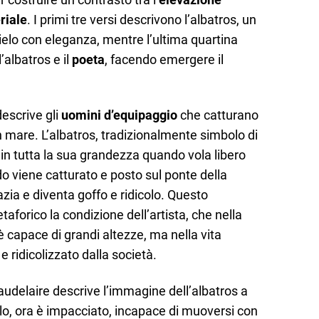
riale
. I primi tre versi descrivono l’albatros, un
ielo con eleganza, mentre l’ultima quartina
’albatros e il
poeta
, facendo emergere il
descrive gli
uomini d’equipaggio
che catturano
 in mare. L’albatros, tradizionalmente simbolo di
to in tutta la sua grandezza quando vola libero
do viene catturato e posto sul ponte della
azia e diventa goffo e ridicolo. Questo
forico la condizione dell’artista, che nella
è capace di grandi altezze, ma nella vita
 ridicolizzato dalla società.
audelaire descrive l’immagine dell’albatros a
lo, ora è impacciato, incapace di muoversi con