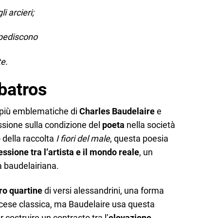
i arcieri;
impediscono
te.
lbatros
 più emblematiche di
Charles Baudelaire
e
ssione sulla condizione del
poeta
nella società
 della raccolta
I fiori del male
, questa poesia
ssione tra l’artista e il mondo reale
, un
a baudelairiana.
ro quartine
di versi alessandrini, una forma
ancese classica, ma Baudelaire usa questa
 costruire un contrasto tra l’
elevazione