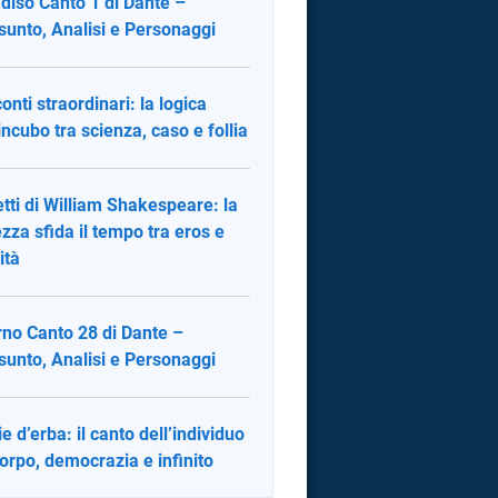
diso Canto 1 di Dante –
sunto, Analisi e Personaggi
onti straordinari: la logica
’incubo tra scienza, caso e follia
tti di William Shakespeare: la
ezza sfida il tempo tra eros e
ità
rno Canto 28 di Dante –
sunto, Analisi e Personaggi
ie d’erba: il canto dell’individuo
corpo, democrazia e infinito