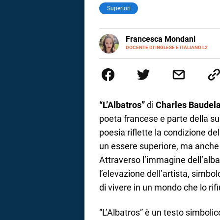
Superiori
LINKEDIN
Francesca Mondani
INSTAGRAM
DOCENTE DI INGLESE E ITALIANO L2
Specializzata in pedagogia e did
adulti nella scuola secondaria 
Onsite e contenuti per il web. 
il dono della sintesi.
“L’Albatros”
di
Charles Baudela
poeta francese e parte della s
poesia riflette la condizione de
un essere superiore, ma anche
Attraverso l’immagine dell’alba
l’elevazione dell’artista, simbo
di vivere in un mondo che lo rifiu
i
“L’Albatros” è un testo simboli
tografico