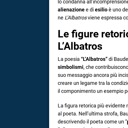
lo condanna all’incomprensione
alienazione
e di
esilio
è uno dei
ne
L’Albatros
viene espressa co
Le figure retor
L’Albatros
La poesia
“L’Albatros”
di Baudel
simbolismi
, che contribuiscono
suo messaggio ancora più incisi
creare un legame tra la condizi
il componimento un esempio per
La figura retorica più evidente 
al poeta. Nell’ultima strofa, B
descrivendo il poeta come un “