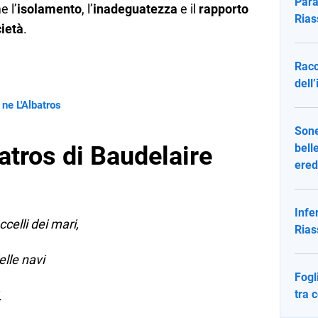
Para
e l’
isolamento
, l’
inadeguatezza
e il
rapporto
Rias
cietà
.
Racc
dell
 ne L'Albatros
Sone
batros di Baudelaire
bell
ered
Infe
ccelli dei mari,
Rias
elle navi
Fogl
tra 
.