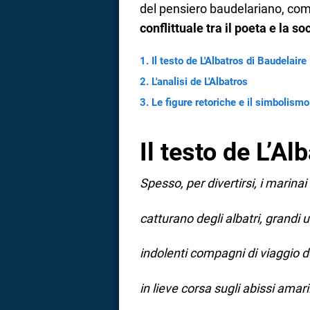
del pensiero baudelariano, com
a
conflittuale tra il poeta e la so
correnze
Il testo de L'Albatros di Baudelaire
L'analisi de L'Albatros
Le figure retoriche e il simbolismo
Il testo de L’Al
Spesso, per divertirsi, i marinai
catturano degli albatri, grandi u
indolenti compagni di viaggio d
in lieve corsa sugli abissi amari