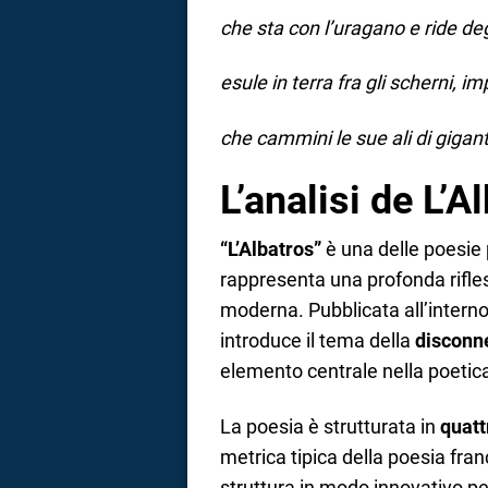
che sta con l’uragano e ride degl
esule in terra fra gli scherni, 
che cammini le sue ali di gigan
L’analisi de L’A
“L’Albatros”
è una delle poesie
rappresenta una profonda rifle
moderna. Pubblicata all’interno
introduce il tema della
disconne
elemento centrale nella poetic
La poesia è strutturata in
quatt
metrica tipica della poesia fr
struttura in modo innovativo per