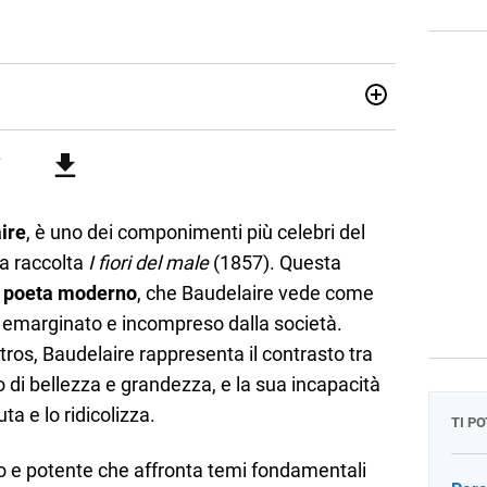
attica dell’italiano e dell’inglese, insegno ad adolescenti e
di secondo grado. Mi occupo inoltre di traduzioni, SEO
Amo i saggi storici, la cucina e la mia Honda CBF500. Non ho
ire
, è uno dei componimenti più celebri del
ua raccolta
I fiori del male
(1857). Questa
l
poeta moderno
, che Baudelaire vede come
 emarginato e incompreso dalla società.
tros, Baudelaire rappresenta il contrasto tra
lo di bellezza e grandezza, e la sua incapacità
ta e lo ridicolizza.
TI P
co e potente che affronta temi fondamentali