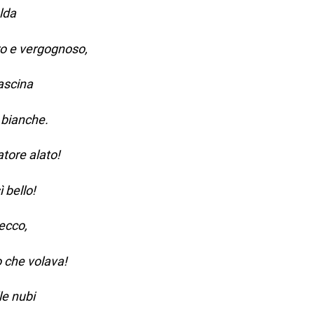
lda
tro e vergognoso,
ascina
 bianche.
atore alato!
 bello!
becco,
o che volava!
le nubi