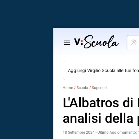
Cosa
Salta
vuoi
al
impar
contenuto
Aggiungi
Virgilio Scuola
alle tue fon
Home
Scuola
Superiori
L'Albatros di
analisi della
18 Settembre 2024 - Ultimo Aggiornamento: 