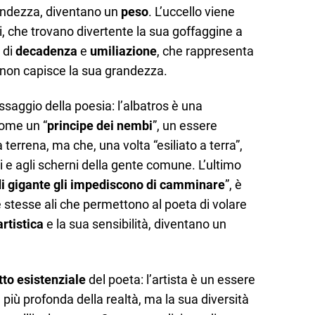
randezza, diventano un
peso
. L’uccello viene
i, che trovano divertente la sua goffaggine a
 di
decadenza
e
umiliazione
, che rappresenta
e non capisce la sua grandezza.
ssaggio della poesia: l’albatros è una
come un “
principe dei nembi
”, un essere
à terrena, ma che, una volta “esiliato a terra”,
i e agli scherni della gente comune. L’ultimo
 di gigante gli impediscono di camminare
”, è
e stesse ali che permettono al poeta di volare
artistica
e la sua sensibilità, diventano un
tto esistenziale
del poeta: l’artista è un essere
 più profonda della realtà, ma la sua diversità