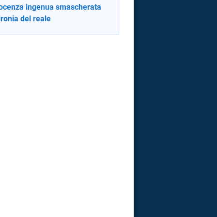
nocenza ingenua smascherata
ironia del reale