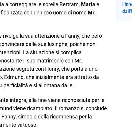
 a corteggiare le sorelle Bertram,
Maria
e
l’in
dall’
à fidanzata con un ricco uomo di nome
Mr.
 rivolge la sua attenzione a Fanny, che però
 convincere dalle sue lusinghe, poiché non
intenzioni. La situazione si complica
onostante il suo matrimonio con Mr.
azione segreta con Henry, che porta a uno
o, Edmund, che inizialmente era attratto da
perficialità e si allontana da lei.
e integra, alla fine viene riconosciuta per le
dmund viene ricambiato. Il romanzo si conclude
 Fanny, simbolo della ricompensa per la
tamento virtuoso.