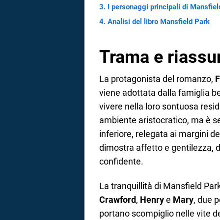
I personaggi principali di Mansfie
a
Analisi del libro Mansfield Park
correnze
Trama e riassu
La protagonista del romanzo,
F
viene adottata dalla famiglia be
vivere nella loro sontuosa resi
ambiente aristocratico, ma è s
inferiore, relegata ai margini d
dimostra affetto e gentilezza, d
confidente.
La tranquillità di Mansfield Park 
Crawford
,
Henry
e
Mary
, due p
portano scompiglio nelle vite de