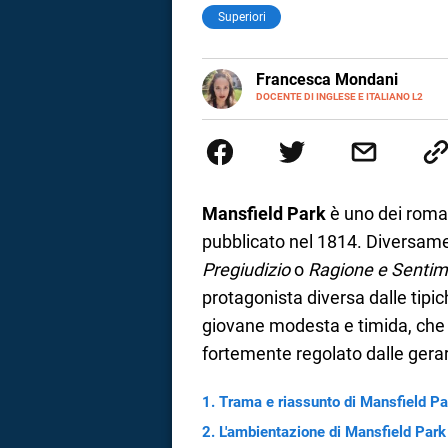
Superiori
LINKEDIN
Francesca Mondani
INSTAGRAM
DOCENTE DI INGLESE E ITALIANO L2
Specializzata in pedagogia e did
adulti nella scuola secondaria 
Onsite e contenuti per il web. 
il dono della sintesi.
Mansfield Park
è uno dei roman
pubblicato nel 1814. Diversame
Pregiudizio
o
Ragione e Senti
protagonista diversa dalle tipi
giovane modesta e timida, che a
fortemente regolato dalle gerar
i
Trama e riassunto di Mansfield Pa
L'ambientazione di Mansfield Park
tografico