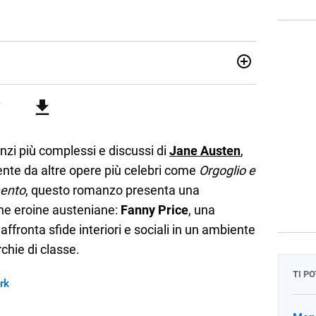
attica dell’italiano e dell’inglese, insegno ad adolescenti e
di secondo grado. Mi occupo inoltre di traduzioni, SEO
Amo i saggi storici, la cucina e la mia Honda CBF500. Non ho
zi più complessi e discussi di
Jane Austen
,
nte da altre opere più celebri come
Orgoglio e
mento
, questo romanzo presenta una
che eroine austeniane:
Fanny Price
, una
ffronta sfide interiori e sociali in un ambiente
chie di classe.
TI P
rk