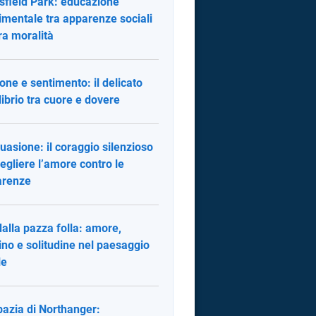
field Park: educazione
imentale tra apparenze sociali
ra moralità
one e sentimento: il delicato
librio tra cuore e dovere
uasione: il coraggio silenzioso
cegliere l’amore contro le
arenze
dalla pazza folla: amore,
ino e solitudine nel paesaggio
le
bazia di Northanger: