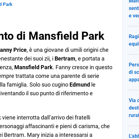
Mans
ld Park
sent
e ve
nto di Mansfield Park
Ragi
equi
anny Price
, è una giovane di umili origini che
nestante dei suoi zii, i
Bertram
, e portata a
Pers
denza,
Mansfield Park
. Fanny cresce in questo
di s
empre trattata come una parente di serie
app
ella famiglia. Solo suo cugino
Edmund
le
iventando il suo punto di riferimento e
Via 
dest
rura
viene interrotta dall’arrivo dei fratelli
ersonaggi affascinanti e pieni di carisma, che
i Bertram. Mary inizia a interessarsi a
L'ab