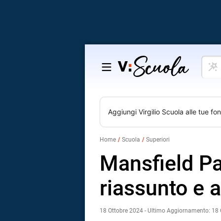
Cosa
Salta
vuoi
al
impar
contenuto
Aggiungi
Virgilio Scuola
alle tue fon
Home
Scuola
Superiori
Mansfield Pa
riassunto e a
18 Ottobre 2024 - Ultimo Aggiornamento: 18